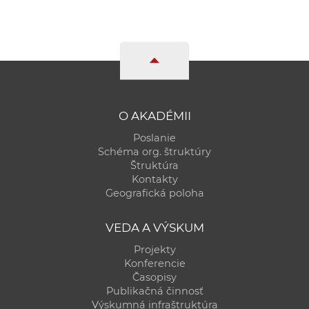
O AKADÉMII
Poslanie
Schéma org. štruktúry
Štruktúra
Kontakty
Geografická poloha
VEDA A VÝSKUM
Projekty
Konferencie
Časopisy
Publikačná činnosť
Výskumná infraštruktúra