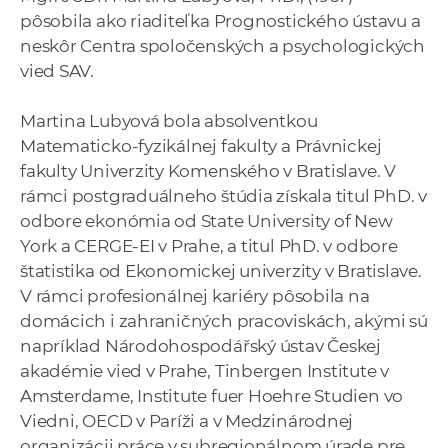
a
pôsobila ako riaditeľka Prognostického ústavu a
c
neskôr Centra spoločenských a psychologických
o
vied SAV.
v
n
Martina Lubyová bola absolventkou
í
Matematicko-fyzikálnej fakulty a Právnickej
k
fakulty Univerzity Komenského v Bratislave. V
o
rámci postgraduálneho štúdia získala titul PhD. v
c
odbore ekonómia od State University of New
h
York a CERGE-EI v Prahe, a titul PhD. v odbore
S
štatistika od Ekonomickej univerzity v Bratislave.
A
V rámci profesionálnej kariéry pôsobila na
V
domácich i zahraničných pracoviskách, akými sú
napríklad Národohospodářský ústav Českej
akadémie vied v Prahe, Tinbergen Institute v
Amsterdame, Institute fuer Hoehre Studien vo
Viedni, OECD v Paríži a v Medzinárodnej
organizácii práce v subregionálnom úrade pre