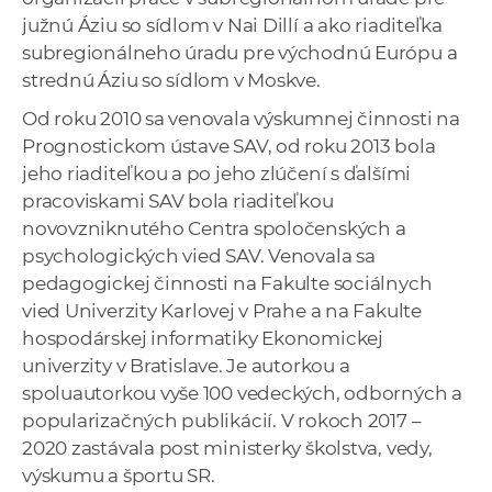
južnú Áziu so sídlom v Nai Dillí a ako riaditeľka
subregionálneho úradu pre východnú Európu a
strednú Áziu so sídlom v Moskve.
Od roku 2010 sa venovala výskumnej činnosti na
Prognostickom ústave SAV, od roku 2013 bola
jeho riaditeľkou a po jeho zlúčení s ďalšími
pracoviskami SAV bola riaditeľkou
novovzniknutého Centra spoločenských a
psychologických vied SAV. Venovala sa
pedagogickej činnosti na Fakulte sociálnych
vied Univerzity Karlovej v Prahe a na Fakulte
hospodárskej informatiky Ekonomickej
univerzity v Bratislave. Je autorkou a
spoluautorkou vyše 100 vedeckých, odborných a
popularizačných publikácií. V rokoch 2017 –
2020 zastávala post ministerky školstva, vedy,
výskumu a športu SR.