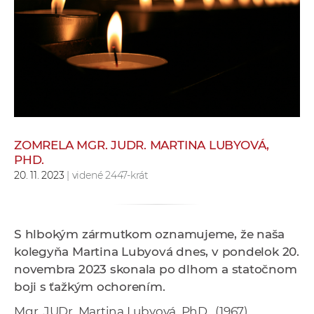
e
v
p
r
a
c
o
v
ZOMRELA MGR. JUDR. MARTINA LUBYOVÁ,
n
PHD.
í
20. 11. 2023
| videné 2447-krát
č
k
a
S hlbokým zármutkom oznamujeme, že naša
c
kolegyňa Martina Lubyová dnes, v pondelok 20.
h
novembra 2023 skonala po dlhom a statočnom
a
boji s ťažkým ochorením.
p
r
Mgr. JUDr. Martina Lubyová, PhD., (1967)