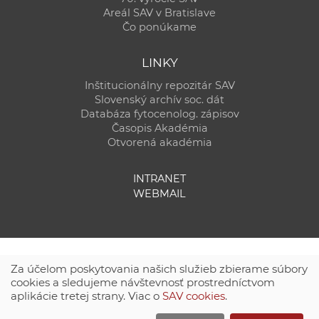
Areál SAV v Bratislave
Čo ponúkame
LINKY
Inštitucionálny repozitár SAV
Slovenský archív soc. dát
Databáza fytocenolog. zápisov
Časopis Akadémia
Otvorená akadémia
INTRANET
WEBMAIL
Za účelom poskytovania našich služieb zbierame súbory
cookies a sledujeme návštevnosť prostredníctvom
aplikácie tretej strany. Viac o
SAV cookies
.
Technická podpora:
CSČ SAV, v. v. i. - Výpočtové stredisko SAV