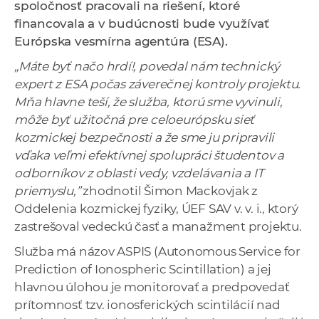
spoločnosť pracovali na riešení, ktoré
a
financovala a v budúcnosti bude využívať
c
Európska vesmírna agentúra (ESA).
o
v
„Máte byť načo hrdí!, povedal nám technický
n
expert z ESA počas záverečnej kontroly projektu.
í
Mňa hlavne teší, že služba, ktorú sme vyvinuli,
k
môže byť užitočná pre celoeurópsku sieť
o
kozmickej bezpečnosti a že sme ju pripravili
c
vďaka veľmi efektívnej spolupráci študentov a
h
odborníkov z oblasti vedy, vzdelávania a IT
S
priemyslu,”
zhodnotil Šimon Mackovjak z
A
Oddelenia kozmickej fyziky, ÚEF SAV v. v. i., ktorý
V
zastrešoval vedeckú časť a manažment projektu.
Služba má názov ASPIS (Autonomous Service for
Prediction of Ionospheric Scintillation) a jej
hlavnou úlohou je monitorovať a predpovedať
prítomnosť tzv. ionosferických scintilácií nad