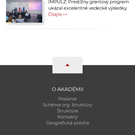
IMPULZ: Prestížny grantový program
ukázal excelentné vedecké výsledky
Čítajte >>
O AKADÉMII
Poslanie
Schéma org. štruktúry
Štruktúra
Kontakty
Geografická poloha