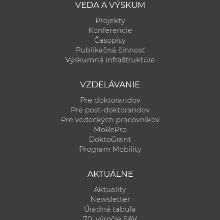
VEDA A VÝSKUM
Projekty
Konferencie
Časopisy
Publikačná činnosť
Výskumná infraštruktúra
VZDELÁVANIE
Pre doktorandov
Pre post-doktorandov
Pre vedeckých pracovníkov
MoRePro
DoktoGrant
Program Mobility
AKTUÁLNE
Aktuality
Newsletter
Úradná tabuľa
70. výročie SAV