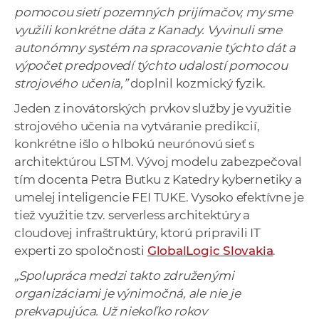
pomocou sietí pozemných prijímačov, my sme
využili konkrétne dáta z Kanady. Vyvinuli sme
autonómny systém na spracovanie týchto dát a
výpočet predpovedí týchto udalostí pomocou
strojového učenia,”
doplnil kozmický fyzik.
Jeden z inovátorských prvkov služby je využitie
strojového učenia na vytváranie predikcií,
konkrétne išlo o hlbokú neurónovú sieť s
architektúrou LSTM. Vývoj modelu zabezpečoval
tím docenta Petra Butku z Katedry kybernetiky a
umelej inteligencie FEI TUKE. Vysoko efektívne je
tiež využitie tzv. serverless architektúry a
cloudovej infraštruktúry, ktorú pripravili IT
experti zo spoločnosti
GlobalLogic Slovakia
.
„Spolupráca medzi takto združenými
organizáciami je výnimočná, ale nie je
prekvapujúca. Už niekoľko rokov