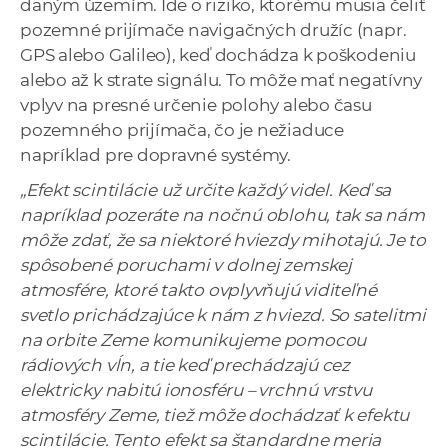
daným územím. Ide o riziko, ktorému musia čeliť
pozemné prijímače navigačných družíc (napr.
GPS alebo Galileo), keď dochádza k poškodeniu
alebo až k strate signálu. To môže mať negatívny
vplyv na presné určenie polohy alebo času
pozemného prijímača, čo je nežiaduce
napríklad pre dopravné systémy.
„Efekt scintilácie už určite každý videl. Keď sa
napríklad pozeráte na nočnú oblohu, tak sa nám
môže zdať, že sa niektoré hviezdy mihotajú. Je to
spôsobené poruchami v dolnej zemskej
atmosfére, ktoré takto ovplyvňujú viditeľné
svetlo prichádzajúce k nám z hviezd. So satelitmi
na orbite Zeme komunikujeme pomocou
rádiových vĺn, a tie keď prechádzajú cez
elektricky nabitú ionosféru – vrchnú vrstvu
atmosféry Zeme, tiež môže dochádzať k efektu
scintilácie. Tento efekt sa štandardne meria