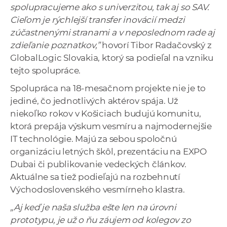
spolupracujeme ako s univerzitou, tak aj so SAV.
Cieľom je rýchlejší transfer inovácií medzi
zúčastnenými stranami a v neposlednom rade aj
zdieľanie poznatkov,”
hovorí Tibor Radačovský z
GlobalLogic Slovakia, ktorý sa podieľal na vzniku
tejto spolupráce.
Spolupráca na 18-mesačnom projekte nie je to
jediné, čo jednotlivých aktérov spája. Už
niekoľko rokov v Košiciach budujú komunitu,
ktorá prepája výskum vesmíru a najmodernejšie
IT technológie. Majú za sebou spoločnú
organizáciu letných škôl, prezentáciu na EXPO
Dubai či publikovanie vedeckých článkov.
Aktuálne sa tiež podieľajú na rozbehnutí
Východoslovenského vesmírneho klastra.
„Aj keď je naša služba ešte len na úrovni
prototypu, je už o ňu záujem od kolegov zo