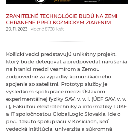
e
v
ZRANITEĽNÉ TECHNOLÓGIE BUDÚ NA ZEMI
p
CHRÁNENÉ PRED KOZMICKÝM ŽIARENÍM
r
20. 11. 2023
| videné 8738-krát
a
c
o
Košickí vedci predstavujú unikátny projekt,
v
ktorý bude detegovať a predpovedať narušenia
n
na hranici medzi vesmírom a Zemou
í
zodpovedné za výpadky komunikačného
č
spojenia so satelitmi. Prototyp služby je
k
výsledkom spolupráce medzi Ústavom
a
experimentálnej fyziky SAV, v. v. i. (ÚEF SAV, v. v.
c
i.), Fakultou elektrotechniky a informatiky TUKE
h
a IT spoločnosťou
GlobalLogic Slovakia
. Ide o
a
prvú takúto spoluprácu v Košiciach, keď
p
vedecká inštitúcia, univerzita a súkromná
r