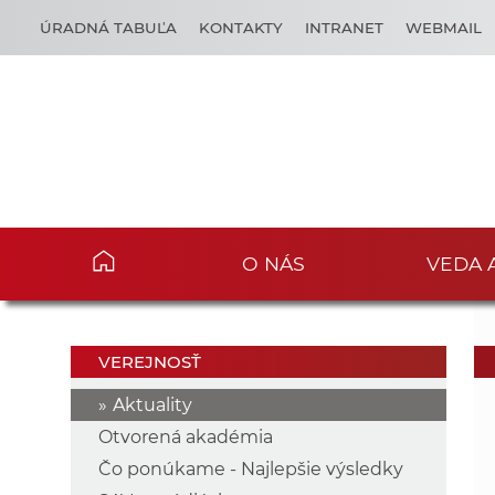
ÚRADNÁ TABUĽA
KONTAKTY
INTRANET
WEBMAIL
O NÁS
VEDA 
VEREJNOSŤ
Aktuality
Otvorená akadémia
Čo ponúkame - Najlepšie výsledky