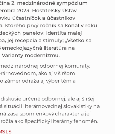
k
začína 2. medzinárodné sympózium
o
vembra 2023. Hostiteľský Ústav
n
c
 stovku účastníčok a účastníkov
h
, ktorého prvý ročník sa konal v roku
k
S
deckých panelov: Identita malej
A
a, jej recepcia a stimuly; „Všetko sa
a
V
 Nemeckojazyčná literatúra na
; Varianty modernizmu.
c
ie medzinárodnej odbornej komunity,
h
terárnovednom, ako aj v širšom
o zámer odráža aj výber tém a
S
iskusie určené odbornej, ale aj širšej
A
 situácii literárnovednej slovakistiky na
má zasa spomienkový charakter a jej
V
čia ako špecifický literárny fenomén.
 MSLS