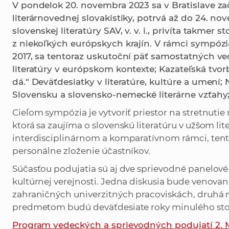
V pondelok 20. novembra 2023 sa v Bratislave 
literárnovednej slovakistiky, potrvá až do 24. no
slovenskej literatúry SAV, v. v. i., privíta takmer
z niekoľkých európskych krajín. V rámci sympózia
2017, sa tentoraz uskutoční päť samostatných ve
literatúry v európskom kontexte; Kazateľská tvorb
dá.“ Deväťdesiatky v literatúre, kultúre a umení;
Slovensku a slovensko-nemecké literárne vzťahy
Cieľom sympózia je vytvoriť priestor na stretnut
ktorá sa zaujíma o slovenskú literatúru v užšom li
interdisciplinárnom a komparatívnom rámci, tent
personálne zloženie účastníkov.
Súčasťou podujatia sú aj dve sprievodné panelové d
kultúrnej verejnosti. Jedna diskusia bude venovaná
zahraničných univerzitných pracoviskách, druhá 
predmetom budú deväťdesiate roky minulého storo
Program vedeckých a sprievodných podujatí 2.