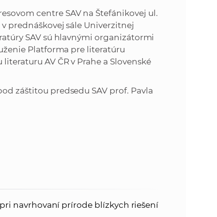
esovom centre SAV na Štefánikovej ul.
 v prednáškovej sále Univerzitnej
teratúry SAV sú hlavnými organizátormi
uženie Platforma pre literatúru
literaturu AV ČR v Prahe a Slovenské
pod záštitou predsedu SAV prof. Pavla
pri navrhovaní prírode blízkych riešení