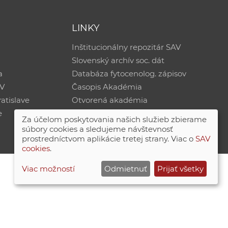
LINKY
Inštitucionálny repozitár SAV
Slovenský archív soc. dát
a
Databáza fytocenolog. zápisov
AV
Časopis Akadémia
atislave
Otvorená akadémia
e
Za účelom poskytovania našich služieb zbierame
súbory cookies a sledujeme návštevnosť
prostredníctvom aplikácie tretej strany. Viac o
SAV
cookies
.
Viac možností
Odmietnuť
Prijať všetky
Site map
|
Zásady ochrany súkromných údajov