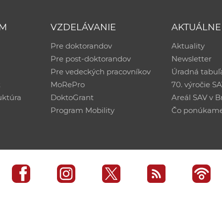
UM
VZDELÁVANIE
AKTUÁLNE
Pre doktorandov
Aktuality
Pre post-doktorandov
Newsletter
Pre vedeckých pracovníkov
Úradná tabuľ
ť
MoRePro
70. výročie S
uktúra
DoktoGrant
Areál SAV v Br
Program Mobility
Čo ponúkam
edisko SAV