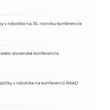
ičky v robotike na 35. ročníku konferencie
česko-slovenská konferencia
é špičky v robotike na konferencii RAAD