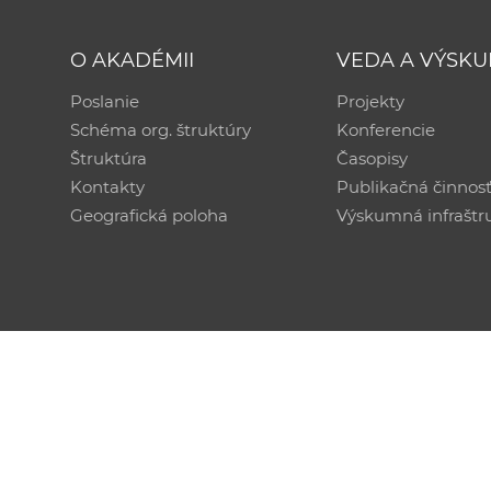
O AKADÉMII
VEDA A VÝSK
Poslanie
Projekty
Schéma org. štruktúry
Konferencie
Štruktúra
Časopisy
Kontakty
Publikačná činnos
Geografická poloha
Výskumná infraštr
Technická podpora:
CSČ SAV, v. v. i. - Výpočtové str