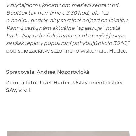
v zvyčajnom výskumnom mesiaci septembri.
Budíček tak nemáme o 3.30 hod., ale ´až´
o hodinu neskôr, aby sa stihol odjazd na lokalitu.
Rannú cestu nám aktuálne ´spestruje´ hustá
hmla. Napriek očakávaniam chladnejšej jesene
sa však teploty popoludní pohybujú okolo 30 °C,“
popisuje začiatky sezónneho výskumu J. Hudec.
Spracovala: Andrea Nozdrovická
Zdroj a foto: Jozef Hudec, Ústav orientalistiky
SAV, v. v. i.