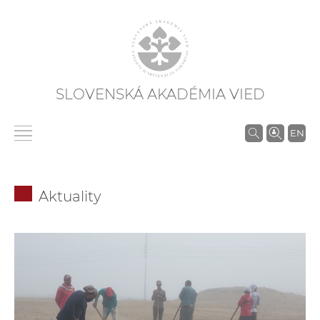
SLOVENSKÁ AKADÉMIA VIED
V
EN
y
h
ľ
Aktuality
a
d
á
v
a
n
i