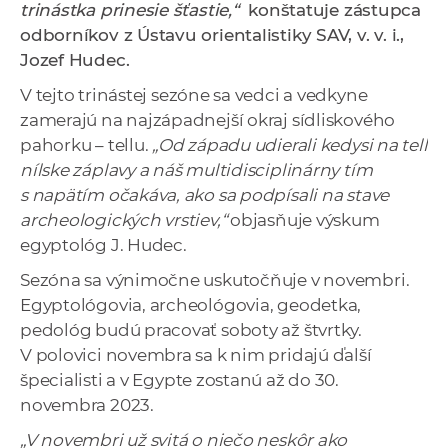
trinástka prinesie šťastie,“
konštatuje zástupca
a
odborníkov z Ústavu orientalistiky SAV, v. v. i.,
c
Jozef Hudec.
o
v
V tejto trinástej sezóne sa vedci a vedkyne
n
zamerajú na najzápadnejší okraj sídliskového
í
pahorku – tellu.
„Od západu udierali kedysi na tell
k
nílske záplavy a náš multidisciplinárny tím
o
s napätím očakáva, ako sa podpísali na stave
c
archeologických vrstiev,“
objasňuje výskum
h
egyptológ J. Hudec.
S
Sezóna sa výnimočne uskutočňuje v novembri.
A
Egyptológovia, archeológovia, geodetka,
V
pedológ budú pracovať soboty až štvrtky.
V polovici novembra sa k nim pridajú ďalší
špecialisti a v Egypte zostanú až do 30.
novembra 2023.
„V novembri už svitá o niečo neskôr ako