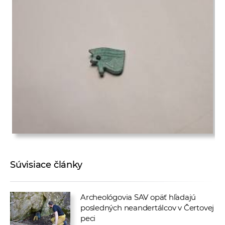
Súvisiace články
Archeológovia SAV opäť hľadajú
posledných neandertálcov v Čertovej
peci