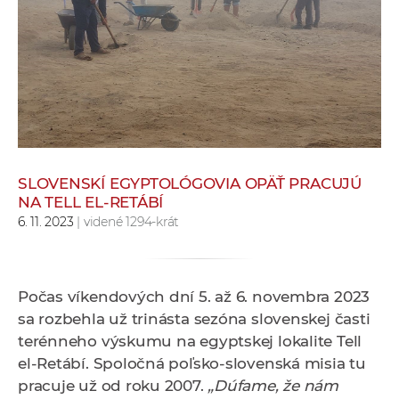
e
v
p
r
a
c
o
v
SLOVENSKÍ EGYPTOLÓGOVIA OPÄŤ PRACUJÚ
n
NA TELL EL-RETÁBÍ
í
6. 11. 2023
| videné 1294-krát
č
k
a
Počas víkendových dní 5. až 6. novembra 2023
c
sa rozbehla už trinásta sezóna slovenskej časti
h
terénneho výskumu na egyptskej lokalite Tell
a
el-Retábí. Spoločná poľsko-slovenská misia tu
p
pracuje už od roku 2007.
„Dúfame, že nám
r