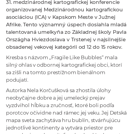
31. medzinárodnej kartografickej konferencie
a
organizovanej Medzinárodnou kartografickou
c
asociáciou (ICA) v Kapskom Meste v Južnej
o
Afrike. Tento významný úspech dosiahla mladá
v
talentovaná umelkyňa zo Základnej školy Pavla
n
Országha Hviezdoslava v Trstenej v najsilnejšie
í
obsadenej vekovej kategórii od 12 do 15 rokov.
k
o
Kresba s názvom „Fragile Like Bubbles“ mala
c
silný ohlas v odbornej kartografickej obci, ktorí
h
sa zišli na tomto prestížnom bienálnom
S
podujatí.
A
Autorka Nela Korčušková sa zhostila úlohy
V
neobyčajne dobre a jej umelecký prejav
vyzdvihol hĺbku a zručnosť, ktoré boli podľa
porotcov očividne nad rámec jej veku. Jej Detská
mapa sveta zachytáva hru bublín, stvárňujúcu
jednotlivé kontinenty a vytvára priestor pre