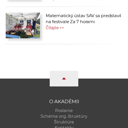
Matematický ústav SAV sa predstavil
na festivale Za 7 horami
Čítajte >>
O AKADÉMII
Poslanie
Schéma org. štruktúry
Štruktúra
Kontakty