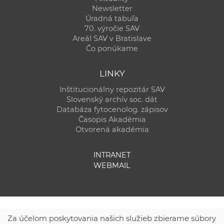
Newsletter
Úradná tabuľa
70. výročie SAV
Areál SAV v Bratislave
Čo ponúkame
LINKY
Inštitucionálny repozitár SAV
Slovenský archív soc. dát
Databáza fytocenolog. zápisov
Časopis Akadémia
Otvorená akadémia
INTRANET
WEBMAIL
Za účelom poskytovania našich služieb zbierame súbory