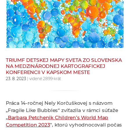
e
v
p
r
a
c
o
v
TRIUMF DETSKEJ MAPY SVETA ZO SLOVENSKA
n
NA MEDZINÁRODNEJ KARTOGRAFICKEJ
í
KONFERENCII V KAPSKOM MESTE
č
23. 8. 2023
| videné 2899-krát
k
a
c
Práca 14-ročnej Nely Korčuškovej s názvom
h
„Fragile Like Bubbles“ zvíťazila v rámci súťaže
a
„
Barbara Petchenik Children’s World Map
p
Competition 2023
“, ktorú vyhodnocovali počas
r