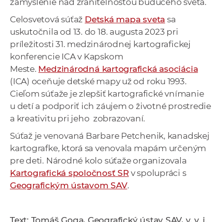
zamyslenie nad zraniteľnosťou budúceho sveta.
Celosvetová súťaž
Detská mapa sveta
sa
uskutočnila od 13. do 18. augusta 2023 pri
príležitosti 31. medzinárodnej kartografickej
konferencie ICA v Kapskom
Meste.
Medzinárodná kartografická asociácia
(ICA) oceňuje detské mapy už od roku 1993.
Cieľom súťaže je zlepšiť kartografické vnímanie
u detí a podporiť ich záujem o životné prostredie
a kreativitu pri jeho zobrazovaní.
Súťaž je venovaná Barbare Petchenik, kanadskej
kartografke, ktorá sa venovala mapám určeným
pre deti. Národné kolo súťaže organizovala
Kartografická spoločnosť SR
v spolupráci s
Geografickým ústavom SAV
.
Text: Tomáš Goga, Geografický ústav SAV, v. v. i.