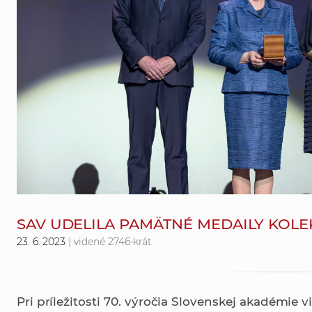
SAV UDELILA PAMÄTNÉ MEDAILY KOL
23. 6. 2023
| videné 2746-krát
Pri príležitosti 70. výročia Slovenskej akadémie v