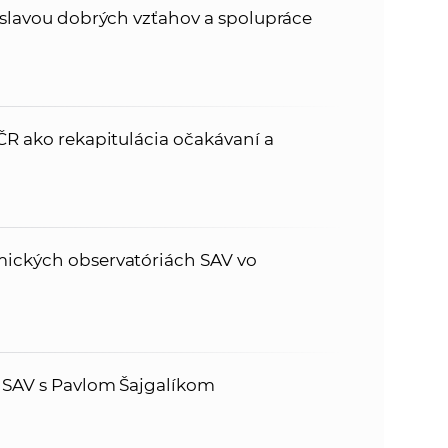
 oslavou dobrých vzťahov a spolupráce
ČR ako rekapitulácia očakávaní a
mických observatóriách SAV vo
t SAV s Pavlom Šajgalíkom