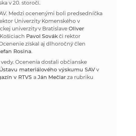
nska v 20. storočí.
y SAV. Medzi ocenenými boli predsedníčka
ektor Univerzity Komenského v
ckej univerzity v Bratislave
Oliver
v Košiciach
Pavol Sovák
či rektor
Ocenenie získal aj dlhoročný člen
tefan Rosina
.
or vedy. Ocenenia dostali občianske
Ústavu materiálového výskumu SAV
v
agazín v RTVS
a
Ján Mečiar
za rubriku