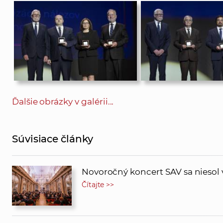
Ďalšie obrázky v galérii...
Súvisiace články
Novoročný koncert SAV sa nieso
Čítajte >>