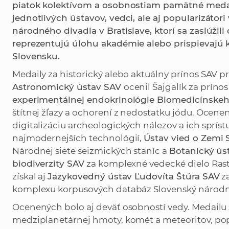
piatok kolektívom a osobnostiam pamätné medail
jednotlivých ústavov, vedci, ale aj popularizátor
národného divadla v Bratislave, ktorí sa zaslúžili
reprezentujú úlohu akadémie alebo prispievajú 
Slovensku.
Medaily za historický alebo aktuálny prínos SAV pr
Astronomický ústav SAV
ocenil Šajgalík za prínos
experimentálnej endokrinológie Biomedicínskeh
štítnej žľazy a ochorení z nedostatku jódu. Oceneni
digitalizáciu archeologických nálezov a ich sprí
najmodernejších technológií,
Ústav vied o Zemi 
Národnej siete seizmických staníc a
Botanický úst
biodiverzity SAV
za komplexné vedecké dielo Rast
získal aj
Jazykovedný ústav Ľudovíta Štúra SAV
z
komplexu korpusových databáz Slovenský národn
Ocenených bolo aj deväť osobností vedy. Medailu s
medziplanetárnej hmoty, komét a meteoritov, pop