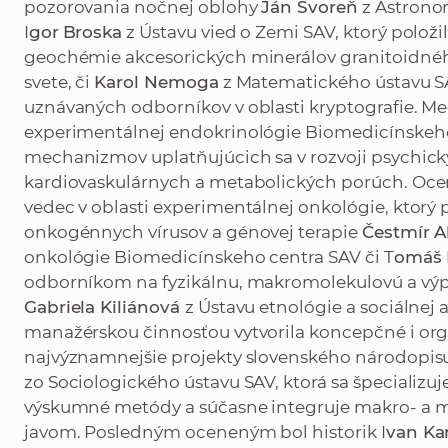
pozorovania nočnej oblohy
Ján Svoreň
z Astronom
I
gor
Broska
z Ústavu vied o Zemi SAV, ktorý položi
geochémie akcesorických minerálov granitoidného
svete, či
Karol Nemoga
z Matematického ústavu S
uznávaných odborníkov v oblasti kryptografie. Me
experimentálnej endokrinológie Biomedicínskeho 
mechanizmov uplatňujúcich sa v rozvoji psychick
kardiovaskulárnych a metabolických porúch. Oc
vedec v oblasti experimentálnej onkológie, ktorý p
onkogénnych vírusov a génovej terapie
Čestmír A
onkológie Biomedicínskeho centra SAV či T
omáš 
odborníkom na fyzikálnu, makromolekulovú a výpo
Gabriela Kiliánová
z Ústavu etnológie a sociálnej 
manažérskou činnosťou vytvorila koncepčné i o
najvýznamnejšie projekty slovenského národopisu
zo Sociologického ústavu SAV, ktorá sa špecializu
výskumné metódy a súčasne integruje makro- a 
javom. Posledným oceneným bol historik I
van K