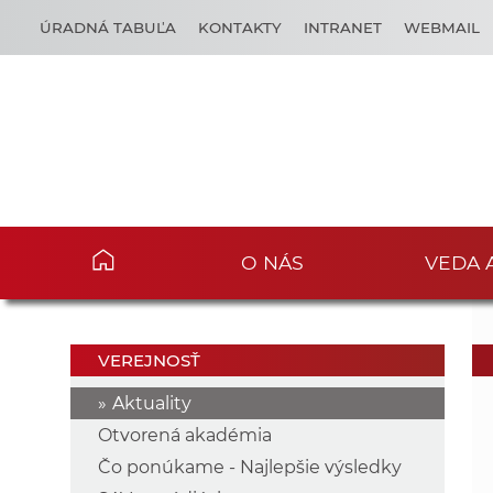
ÚRADNÁ TABUĽA
KONTAKTY
INTRANET
WEBMAIL
O NÁS
VEDA 
VEREJNOSŤ
Aktuality
Otvorená akadémia
Čo ponúkame - Najlepšie výsledky