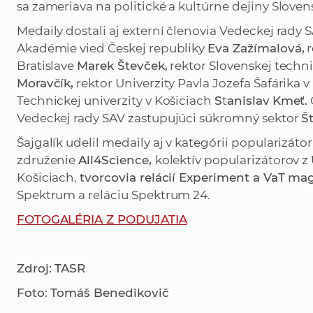
sa zameriava na politické a kultúrne dejiny Slove
Medaily dostali aj externí členovia Vedeckej rad
Akadémie vied Českej republiky
Eva Zažímalová,
r
Bratislave
Marek Števček,
rektor Slovenskej techni
Moravčík,
rektor Univerzity Pavla Jozefa Šafárika 
Technickej univerzity v Košiciach
S
t
anislav
Kmeť.
Vedeckej rady SAV zastupujúci súkromný sektor
Š
Šajgalík udelil medaily aj v kategórii popularizát
združenie
All4Science,
kolektív popularizátorov z
Košiciach,
tvorcovia relácií Experiment a VaT m
Spektrum a reláciu Spektrum 24.
FOTOGALÉRIA Z PODUJATIA
Zdroj: TASR
Foto: Tomáš Benedikovič