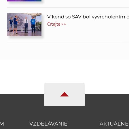
Víkend so SAV bol vyvrcholením o
Čítajte >>
UM
VZDELÁVANIE
AKTUÁLNE