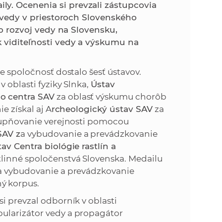
k
y. Ocenenia si prevzali zástupcovia
o
i vedy v priestoroch Slovenského
n
c
 o rozvoj vedy na Slovensku,
h
k viditeľnosti vedy a výskumu na
k
S
A
a
e spoločnosť dostalo šesť ústavov.
V
 v oblasti fyziky Slnka,
Ústav
c
o centra SAV
za oblasť výskumu chorôb
e získal aj A
rcheologický ústav SAV
za
h
stupňovanie verejnosti pomocou
SAV z
a vybudovanie a prevádzkovanie
S
av Centra biológie rastlín a
linné spoločenstvá Slovenska. Medailu
A
a vybudovanie a prevádzkovanie
ý korpus.
V
i prevzal odborník v oblasti
ularizátor vedy a propagátor