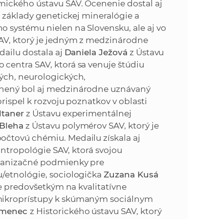
ického ústavu SAV. Ocenenie dostal aj
l základy genetickej mineralógie a
 systému nielen na Slovensku, ale aj vo
AV, ktorý je jedným z medzinárodne
dailu dostala aj
Daniela Ježová
z Ústavu
centra SAV, ktorá sa venuje štúdiu
ých, neurologických,
enený bol aj medzinárodne uznávaný
rispel k rozvoju poznatkov v oblasti
ltaner
z Ústavu experimentálnej
Bleha
z Ústavu polymérov SAV, ktorý je
čtovú chémiu. Medailu získala aj
antropológie SAV, ktorá svojou
rganizačné podmienky pre
/etnológie, sociologička
Zuzana Kusá
je predovšetkým na kvalitatívne
mikroprístupy k skúmaným sociálnym
amenec
z Historického ústavu SAV, ktorý