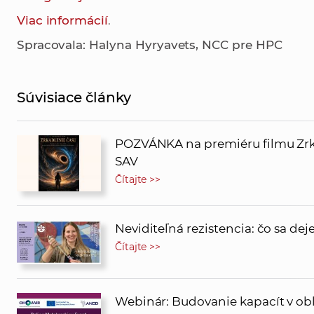
Viac informácií
.
Spracovala: Halyna Hyryavets, NCC pre HPC
Súvisiace články
POZVÁNKA na premiéru filmu Zrk
SAV
Čítajte >>
Neviditeľná rezistencia: čo sa de
Čítajte >>
Webinár: Budovanie kapacít v obla