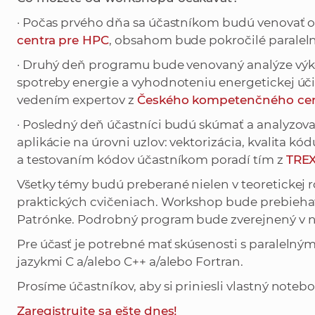
· Počas prvého dňa sa účastníkom budú venovať 
centra pre HPC
, obsahom bude pokročilé paralel
· Druhý deň programu bude venovaný analýze výko
spotreby energie a vyhodnoteniu energetickej úč
vedením expertov z
Českého kompetenčného cen
· Posledný deň účastníci budú skúmať a analyzovať
aplikácie na úrovni uzlov: vektorizácia, kvalita kód
a testovaním kódov účastníkom poradí tím z
TREX
Všetky témy budú preberané nielen v teoretickej r
praktických cvičeniach. Workshop bude prebiehať F
Patrónke. Podrobný program bude zverejnený v na
Pre účasť je potrebné mať skúsenosti s paralel
jazykmi C a/alebo C++ a/alebo Fortran.
Prosíme účastníkov, aby si priniesli vlastný noteb
Zaregistrujte sa ešte dnes!