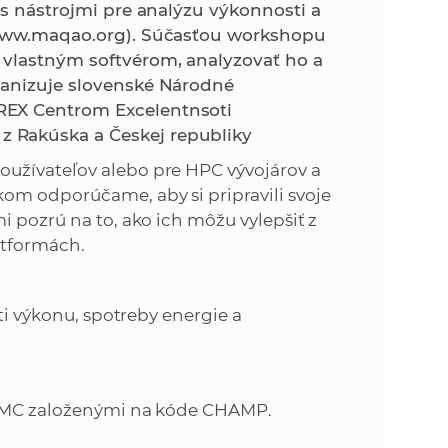
k
 s nástrojmi pre analýzu výkonnosti a
o
 (www.maqao.org). Súčasťou workshopu
n
c
 vlastným softvérom, analyzovať ho a
h
ganizuje slovenské Národné
k
S
REX Centrom Excelentnsoti
A
 Rakúska a Českej republiky
a
V
užívateľov alebo pre HPC vývojárov a
c
om odporúčame, aby si pripravili svoje
i pozrú na to, ako ich môžu vylepšiť z
h
atformách.
S
ti výkonu, spotreby energie a
A
V
i QMC založenými na kóde CHAMP.