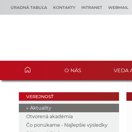
ÚRADNÁ TABUĽA
KONTAKTY
INTRANET
WEBMAIL
O NÁS
VEDA 
VEREJNOSŤ
Aktuality
Otvorená akadémia
Čo ponúkame - Najlepšie výsledky