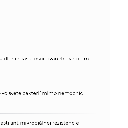
adlenie času inšpirovaného vedcom
je vo svete baktérií mimo nemocníc
sti antimikrobiálnej rezistencie