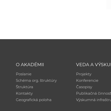
O AKADÉMII
VEDA A VÝSK
Poslanie
Projekty
Schéma org. štruktúry
Konferencie
Štruktúra
Časopisy
Kontakty
Publikačná činnos
Geografická poloha
Výskumná infraštr