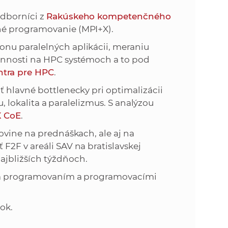
odborníci z
Rakúskeho kompetenčného
né programovanie (MPI+X).
nu paralelných aplikácii, meraniu
innosti na HPC systémoch a to pod
tra pre HPC
.
 hlavné bottlenecky pri optimalizácii
u, lokalita a paralelizmus. S analýzou
 CoE
.
ovine na prednáškach, ale aj na
2F v areáli SAV na bratislavskej
jbližších týždňoch.
ným programovaním a programovacími
ook.