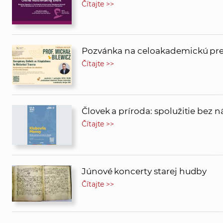
Čítajte >>
Pozvánka na celoakademickú pred
Čítajte >>
Človek a príroda: spolužitie bez 
Čítajte >>
Júnové koncerty starej hudby
Čítajte >>