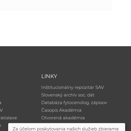
LINKY
Inštitucionálny repozitár SAV
Slovenský archív soc. dát
a
Databáza fytocenolog. zápisov
AV
Časopis Akadémia
atislave
Otvorená akadémia
e
Za účelom poskytovania našich služieb zbierame