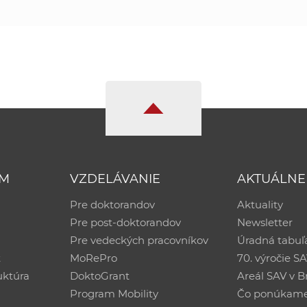
UM
VZDELÁVANIE
AKTUÁLNE
Pre doktorandov
Aktuality
Pre post-doktorandov
Newsletter
Pre vedeckých pracovníkov
Úradná tabuľ
ť
MoRePro
70. výročie S
uktúra
DoktoGrant
Areál SAV v Br
Program Mobility
Čo ponúkam