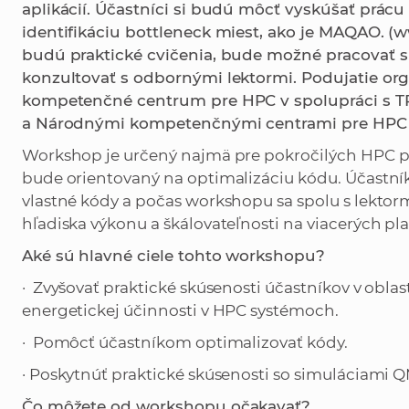
aplikácií. Účastníci si budú môcť vyskúšať prácu
identifikáciu bottleneck miest, ako je MAQAO.
budú praktické cvičenia, bude možné pracovať s
konzultovať s odbornými lektormi. Podujatie or
kompetenčné centrum pre HPC v spolupráci s T
a Národnými kompetenčnými centrami pre HPC z
Workshop je určený najmä pre pokročilých HPC po
bude orientovaný na optimalizáciu kódu. Účastník
vlastné kódy a počas workshopu sa spolu s lektorm
hľadiska výkonu a škálovateľnosti na viacerých pl
Aké sú hlavné ciele tohto workshopu?
· Zvyšovať praktické skúsenosti účastníkov v oblas
energetickej účinnosti v HPC systémoch.
· Pomôcť účastníkom optimalizovať kódy.
· Poskytnúť praktické skúsenosti so simuláciam
Čo môžete od workshopu očakavať?