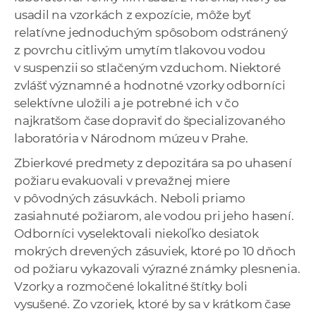
usadil na vzorkách z expozície, môže byť
relatívne jednoduchým spôsobom odstránený
z povrchu citlivým umytím tlakovou vodou
v suspenzii so stlačeným vzduchom. Niektoré
zvlášť významné a hodnotné vzorky odborníci
selektívne uložili a je potrebné ich v čo
najkratšom čase dopraviť do špecializovaného
laboratória v Národnom múzeu v Prahe.
Zbierkové predmety z depozitára sa po uhasení
požiaru evakuovali v prevažnej miere
v pôvodných zásuvkách. Neboli priamo
zasiahnuté požiarom, ale vodou pri jeho hasení.
Odborníci vyselektovali niekoľko desiatok
mokrých drevených zásuviek, ktoré po 10 dňoch
od požiaru vykazovali výrazné známky plesnenia.
Vzorky a rozmočené lokalitné štítky boli
vysušené. Zo vzoriek, ktoré by sa v krátkom čase