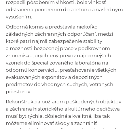
rozpadli pôsobením vlhkosti, bola vlhkosť
odstránená ponorením do acetónu a následným
vysušením.
Odborná komisia predstavila niekoľko
základných záchranných odporúčaní, medzi
ktoré patrí najmä zabezpečenie stability
a možnosti bezpečnej práce v podkrovnom
zhorenisku, urýchlený prevoz najcennejších
vzoriek do špecializovaného laboratória na
odbornú konzerváciu, presťahovanie všetkých
evakuovaných exponátov a depozitných
predmetov do vhodných suchých, vetraných
priestorov.
Rekonštrukcia požiarom poškodených objektov
a záchrana historického a kultúrneho dedičstva
musí byť rýchla, dôsledná a kvalitná. Iba tak
môžeme eliminovať škody a zachrániť