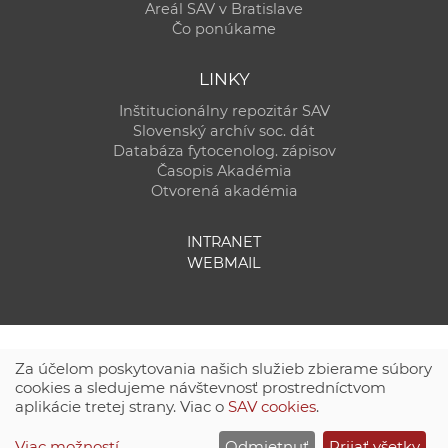
Areál SAV v Bratislave
Čo ponúkame
LINKY
Inštitucionálny repozitár SAV
Slovenský archív soc. dát
Databáza fytocenolog. zápisov
Časopis Akadémia
Otvorená akadémia
INTRANET
WEBMAIL
Za účelom poskytovania našich služieb zbierame súbory
cookies a sledujeme návštevnosť prostredníctvom
aplikácie tretej strany. Viac o
SAV cookies
.
Technická podpora:
CSČ SAV, v. v. i. - Výpočtové stredisko SAV
Viac možností
Odmietnuť
Prijať všetky