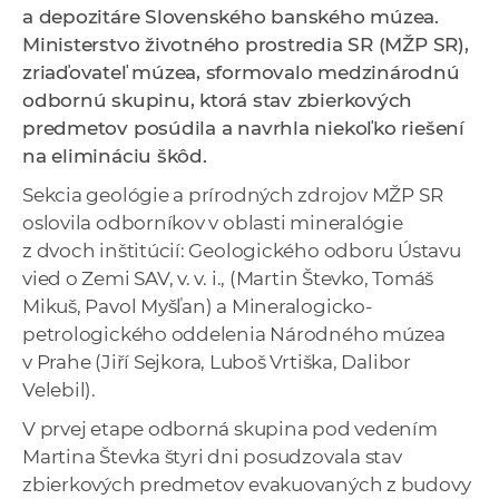
a depozitáre Slovenského banského múzea.
a
Ministerstvo životného prostredia SR (MŽP SR),
c
zriaďovateľ múzea, sformovalo medzinárodnú
o
odbornú skupinu, ktorá stav zbierkových
v
predmetov posúdila a navrhla niekoľko riešení
n
na elimináciu škôd.
í
k
Sekcia geológie a prírodných zdrojov MŽP SR
o
oslovila odborníkov v oblasti mineralógie
c
z dvoch inštitúcií: Geologického odboru Ústavu
h
vied o Zemi SAV, v. v. i., (Martin Števko, Tomáš
S
Mikuš, Pavol Myšľan) a Mineralogicko-
A
petrologického oddelenia Národného múzea
V
v Prahe (Jiří Sejkora, Luboš Vrtiška, Dalibor
Velebil).
V prvej etape odborná skupina pod vedením
Martina Števka štyri dni posudzovala stav
zbierkových predmetov evakuovaných z budovy