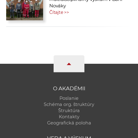
Nováky
Čítajte >>
O AKADÉMII
Poslanie
Schéma org. štruktúry
Štruktúra
Kontakty
Geografická poloha