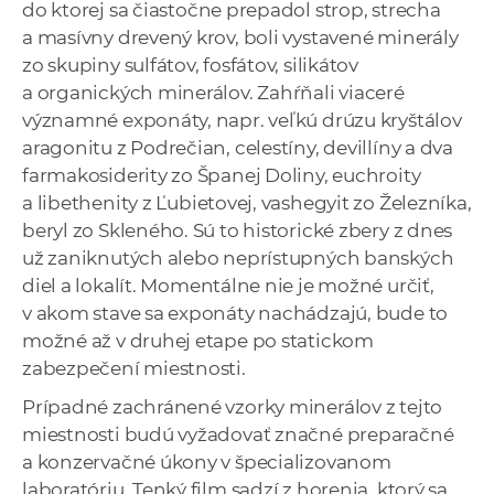
do ktorej sa čiastočne prepadol strop, strecha
a masívny drevený krov, boli vystavené minerály
zo skupiny sulfátov, fosfátov, silikátov
a organických minerálov. Zahŕňali viaceré
významné exponáty, napr. veľkú drúzu kryštálov
aragonitu z Podrečian, celestíny, devillíny a dva
farmakosiderity zo Španej Doliny, euchroity
a libethenity z Ľubietovej, vashegyit zo Železníka,
beryl zo Skleného. Sú to historické zbery z dnes
už zaniknutých alebo neprístupných banských
diel a lokalít. Momentálne nie je možné určiť,
v akom stave sa exponáty nachádzajú, bude to
možné až v druhej etape po statickom
zabezpečení miestnosti.
Prípadné zachránené vzorky minerálov z tejto
miestnosti budú vyžadovať značné preparačné
a konzervačné úkony v špecializovanom
laboratóriu. Tenký film sadzí z horenia, ktorý sa