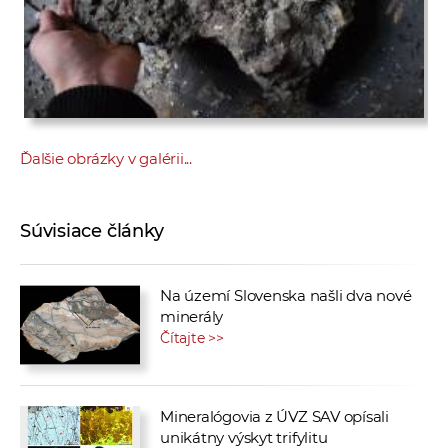
Ďalšie obrázky v galérii...
Súvisiace články
Na území Slovenska našli dva nové
minerály
Čítajte >>
Mineralógovia z ÚVZ SAV opísali
unikátny výskyt trifylitu