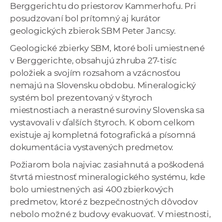
Berggerichtu do priestorov Kammerhofu. Pri
posudzovaní bol prítomný aj kurátor
geologických zbierok SBM Peter Jancsy.
Geologické zbierky SBM, ktoré boli umiestnené
v Berggerichte, obsahujú zhruba 27-tisíc
položiek a svojím rozsahom a vzácnosťou
nemajú na Slovensku obdobu. Mineralogický
systém bol prezentovaný v štyroch
miestnostiach a nerastné suroviny Slovenska sa
vystavovali v ďalších štyroch. K obom celkom
existuje aj kompletná fotografická a písomná
dokumentácia vystavených predmetov.
Požiarom bola najviac zasiahnutá a poškodená
štvrtá miestnosť mineralogického systému, kde
bolo umiestnených asi 400 zbierkových
predmetov, ktoré z bezpečnostných dôvodov
nebolo možné z budovy evakuovať. V miestnosti,