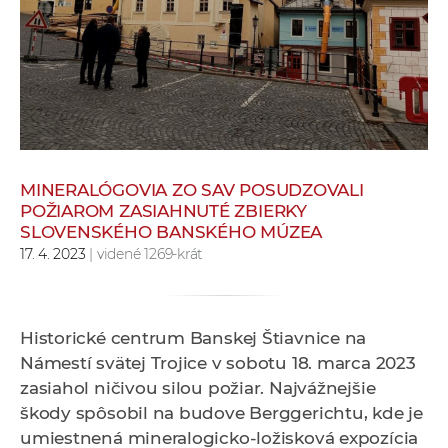
e
v
p
r
a
c
o
v
MINERALÓGOVIA ZO SAV POSUDZOVALI
POŽIAROM ZASIAHNUTÉ ZBIERKY
n
SLOVENSKÉHO BANSKÉHO MÚZEA
í
17. 4. 2023
| videné 1269-krát
č
k
a
Historické centrum Banskej Štiavnice na
c
Námestí svätej Trojice v sobotu 18. marca 2023
h
zasiahol ničivou silou požiar. Najvážnejšie
a
škody spôsobil na budove Berggerichtu, kde je
p
umiestnená mineralogicko-ložisková expozícia
r