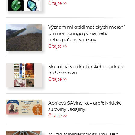
Čítajte >>
Význam mikroklimatických meraní
pri monitoringu požiarneho
nebezpečenstva lesov
Čítajte >>
Skutočná vzorka Jurského parku je
na Slovensku
Čítajte >>
Aprílová SAVinci kaviareň: Kritické
suroviny Ukrajiny
Čítajte >>
Multidisciplinárny výskum v Bani