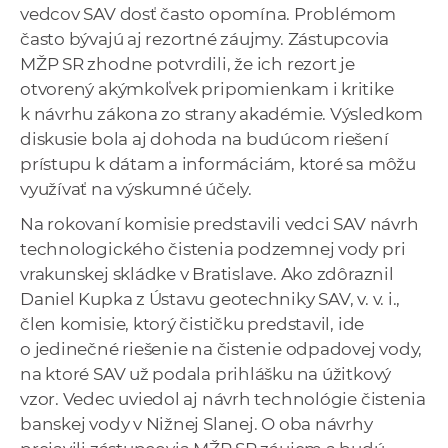
vedcov SAV dosť často opomína. Problémom
často bývajú aj rezortné záujmy. Zástupcovia
MŽP SR zhodne potvrdili, že ich rezort je
otvorený akýmkoľvek pripomienkam i kritike
k návrhu zákona zo strany akadémie. Výsledkom
diskusie bola aj dohoda na budúcom riešení
prístupu k dátam a informáciám, ktoré sa môžu
využívať na výskumné účely.
Na rokovaní komisie predstavili vedci SAV návrh
technologického čistenia podzemnej vody pri
vrakunskej skládke v Bratislave. Ako zdôraznil
Daniel Kupka z Ústavu geotechniky SAV, v. v. i.,
člen komisie, ktorý čističku predstavil, ide
o jedinečné riešenie na čistenie odpadovej vody,
na ktoré SAV už podala prihlášku na úžitkový
vzor. Vedec uviedol aj návrh technológie čistenia
banskej vody v Nižnej Slanej. O oba návrhy