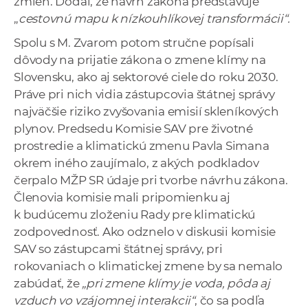
zmien. Dodal, že návrh zákona predstavuje
„
cestovnú mapu k nízkouhlíkovej transformácii“.
Spolu s M. Zvarom potom stručne popísali
dôvody na prijatie zákona o zmene klímy na
Slovensku, ako aj sektorové ciele do roku 2030.
Práve pri nich vidia zástupcovia štátnej správy
najväčšie riziko zvyšovania emisií skleníkových
plynov. Predsedu Komisie SAV pre životné
prostredie a klimatickú zmenu Pavla Simana
okrem iného zaujímalo, z akých podkladov
čerpalo MŽP SR údaje pri tvorbe návrhu zákona.
Členovia komisie mali pripomienku aj
k budúcemu zloženiu Rady pre klimatickú
zodpovednosť. Ako odznelo v diskusii komisie
SAV so zástupcami štátnej správy, pri
rokovaniach o klimatickej zmene by sa nemalo
zabúdať, že
„pri zmene klímy je voda, pôda aj
vzduch vo vzájomnej interakcii“
, čo sa podľa