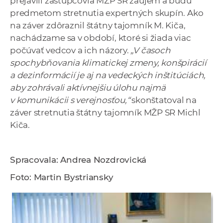
prejavili zástupcovia MŽP SR záujem a budú
predmetom stretnutia expertných skupín. Ako
na záver zdôraznil štátny tajomník M. Kiča,
nachádzame sa v období, ktoré si žiada viac
počúvať vedcov a ich názory.
„V časoch
spochybňovania klimatickej zmeny, konšpirácií
a dezinformácií je aj na vedeckých inštitúciách,
aby zohrávali aktívnejšiu úlohu najmä
v komunikácii s verejnosťou,“
skonštatoval na
záver stretnutia štátny tajomník MŽP SR Michl
Kiča.
Spracovala: Andrea Nozdrovická
Foto: Martin Bystriansky