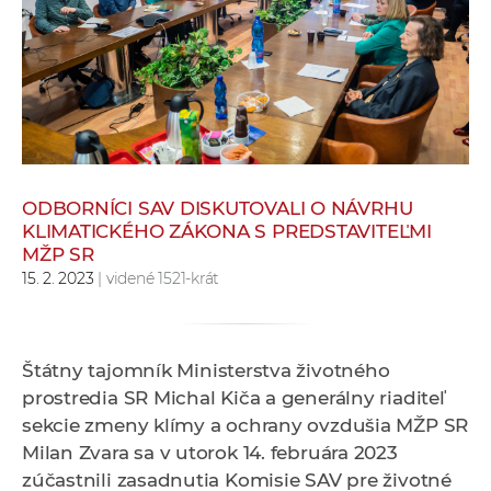
e
v
p
r
a
c
o
v
ODBORNÍCI SAV DISKUTOVALI O NÁVRHU
KLIMATICKÉHO ZÁKONA S PREDSTAVITEĽMI
n
MŽP SR
í
15. 2. 2023
| videné 1521-krát
č
k
a
Štátny tajomník
Ministerstva životného
c
prostredia SR Michal Kiča a generálny riaditeľ
h
sekcie zmeny klímy a ochrany ovzdušia MŽP SR
a
Milan Zvara sa v utorok 14. februára 2023
p
zúčastnili zasadnutia Komisie SAV pre životné
r