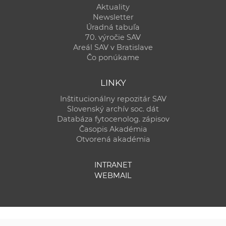
Aktuality
Newsletter
Úradná tabuľa
70. výročie SAV
Areál SAV v Bratislave
Čo ponúkame
LINKY
Inštitucionálny repozitár SAV
Slovenský archív soc. dát
Databáza fytocenolog. zápisov
Časopis Akadémia
Otvorená akadémia
INTRANET
WEBMAIL