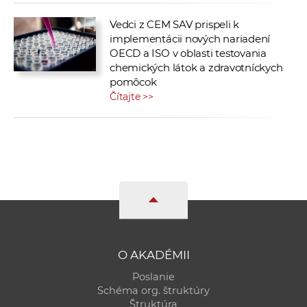
Vedci z CEM SAV prispeli k
implementácii nových nariadení
OECD a ISO v oblasti testovania
chemických látok a zdravotníckych
pomôcok
Čítajte >>
O AKADÉMII
Poslanie
Schéma org. štruktúry
Štruktúra