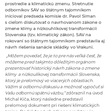
prostredie a klimatickú zmenu. Stretnutie
a
odborníkov SAV so štátnym tajomníkom
c
inicioval predseda komisie dr. Pavol Siman
o
s cieľom diskutovať o navrhovanom
zákone o
v
zmene klímy a nízkouhlíkovej transformácii
n
Slovenska (tzv. klimatický zákon). SAV na
í
rokovaní so štátnym tajomníkom predstavila aj
k
návrh riešenia sanácie skládky vo Vrakuni.
o
c
„Môžem povedať, že je to pre nás veľká česť, že
h
môžeme pred takýmto dôležitým orgánom
S
prezentovať historický návrh zákona o zmene
A
klímy a nízkoulíkovej transformácii Slovenska,
V
ktorý je prelomový vo viacerých oblastiach.
Vážim si odbornú diskusiu a možnosť vypočuť si
Vašu odbornú spätnú väzbu,“
zdôraznil na úvod
Michal Kiča, ktorý následne predstavil
prelomový dokument pri riešení klimatických