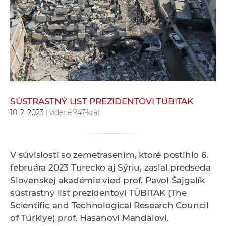
e
v
p
r
a
c
o
v
SÚSTRASTNÝ LIST PREZIDENTOVI TÜBITAK
n
10. 2. 2023
| videné 947-krát
í
č
k
V súvislosti so zemetrasením, ktoré postihlo 6.
a
februára 2023 Turecko aj Sýriu, zaslal predseda
c
Slovenskej akadémie vied prof. Pavol Šajgalík
h
sústrastný list prezidentovi TÜBITAK (The
a
Scientific and Technological Research Council
p
of Türkiye) prof. Hasanovi Mandalovi.
r