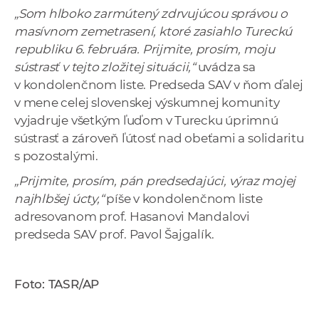
a
„Som hlboko zarmútený zdrvujúcou správou o
c
masívnom zemetrasení, ktoré zasiahlo Tureckú
o
republiku 6. februára. Prijmite, prosím, moju
v
sústrasť v tejto zložitej situácii,“
uvádza sa
n
v kondolenčnom liste. Predseda SAV v ňom ďalej
í
v mene celej slovenskej výskumnej komunity
k
vyjadruje všetkým ľuďom v Turecku úprimnú
o
sústrasť a zároveň ľútosť nad obeťami a solidaritu
c
s pozostalými.
h
„Prijmite, prosím, pán predsedajúci, výraz mojej
S
najhlbšej úcty,“
píše v kondolenčnom liste
A
adresovanom prof. Hasanovi Mandalovi
V
predseda SAV prof. Pavol Šajgalík.
Foto: TASR/AP