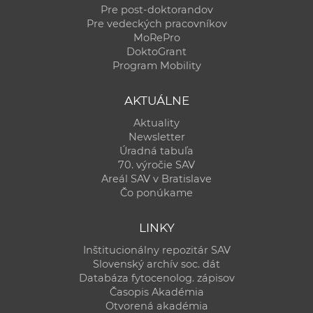
Pre post-doktorandov
Pre vedeckých pracovníkov
MoRePro
DoktoGrant
Program Mobility
AKTUÁLNE
Aktuality
Newsletter
Úradná tabuľa
70. výročie SAV
Areál SAV v Bratislave
Čo ponúkame
LINKY
Inštitucionálny repozitár SAV
Slovenský archív soc. dát
Databáza fytocenolog. zápisov
Časopis Akadémia
Otvorená akadémia