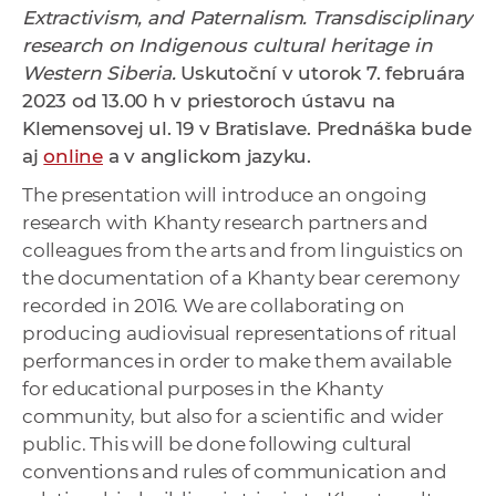
a
Extractivism, and Paternalism. Transdisciplinary
c
research on Indigenous cultural heritage in
o
Western Siberia.
Uskutoční v utorok 7. februára
v
2023 od 13.00 h v priestoroch ústavu na
n
Klemensovej ul. 19 v Bratislave. Prednáška bude
í
aj
online
a v anglickom jazyku.
k
The presentation will introduce an ongoing
o
research with Khanty research partners and
c
colleagues from the arts and from linguistics on
h
the documentation of a Khanty bear ceremony
S
recorded in 2016. We are collaborating on
A
producing audiovisual representations of ritual
V
performances in order to make them available
for educational purposes in the Khanty
community, but also for a scientific and wider
public. This will be done following cultural
conventions and rules of communication and