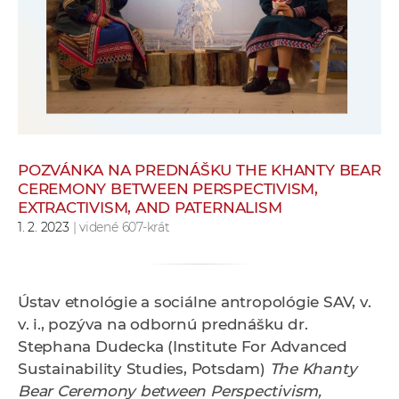
e
v
p
r
a
c
o
v
POZVÁNKA NA PREDNÁŠKU THE KHANTY BEAR
CEREMONY BETWEEN PERSPECTIVISM,
n
EXTRACTIVISM, AND PATERNALISM
í
1. 2. 2023
| videné 607-krát
č
k
a
c
Ústav etnológie a sociálne antropológie SAV, v.
h
v. i., pozýva na odbornú prednášku dr.
a
Stephana Dudecka (Institute For Advanced
p
Sustainability Studies, Potsdam)
The Khanty
r
Bear Ceremony between Perspectivism,