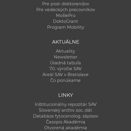
Pre post-doktorandov
Pre vedeckých pracovníkov
MoRePro
DoktoGrant
Program Mobility
AKTUÁLNE
Aktuality
Newsletter
Úradná tabuľa
70. výročie SAV
Areál SAV v Bratislave
Čo ponúkame
LINKY
Inštitucionálny repozitár SAV
Slovenský archív soc. dát
Databáza fytocenolog. zápisov
Časopis Akadémia
Otvorená akadémia