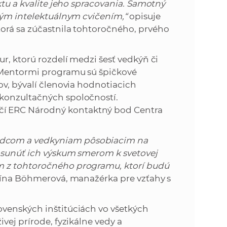
ktu a kvalite jeho spracovania. Samotný
elým intelektuálnym cvičením,“
opisuje
orá sa zúčastnila tohtoročného, prvého
r, ktorú rozdelí medzi šesť vedkýň či
 Mentormi programu sú špičkové
ov, bývalí členovia hodnotiacich
konzultačných spoločností.
í ERC Národný kontaktný bod Centra
edcom a vedkyniam pôsobiacim na
posunúť ich výskum smerom k svetovej
m z tohtoročného programu, ktorí budú
ína Böhmerová, manažérka pre vzťahy s
ovenských inštitúciách vo všetkých
vej prírode, fyzikálne vedy a