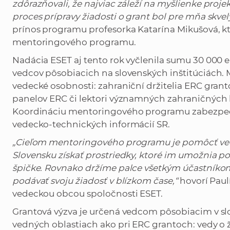
zdôrazňovali, že najviac záleží na myšlienke proje
proces prípravy žiadosti o grant bol pre mňa skv
prínos programu profesorka Katarína Mikušová, kt
mentoringového programu.
Nadácia ESET aj tento rok vyčlenila sumu 30 000 eu
vedcov pôsobiacich na slovenských inštitúciách.
vedecké osobnosti: zahraniční držitelia ERC grant
panelov ERC či lektori významných zahraničných 
Koordináciu mentoringového programu zabezpeč
vedecko-technických informácií SR.
„Cieľom mentoringového programu je pomôcť v
Slovensku získať prostriedky, ktoré im umožnia 
špičke. Rovnako držíme palce všetkým účastníko
podávať svoju žiadosť v blízkom čase,“
hovorí Paul
vedeckou obcou spoločnosti ESET.
Grantová výzva je určená vedcom pôsobiacim v sl
vedných oblastiach ako pri ERC grantoch: vedy o ži