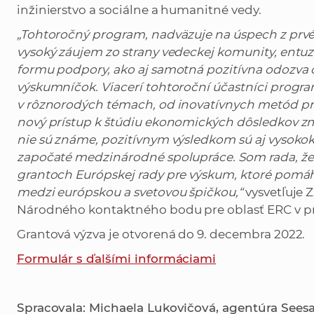
inžinierstvo a sociálne a humanitné vedy.
„Tohtoročný program, nadväzuje na úspech z prvéh
vysoký záujem zo strany vedeckej komunity, entuzi
formu podpory, ako aj samotná pozitívna odozva
výskumníčok. Viacerí tohtoroční účastníci program
v rôznorodých témach, od inovatívnych metód pre
nový prístup k štúdiu ekonomických dôsledkov zme
nie sú známe, pozitívnym výsledkom sú aj vysoko
započaté medzinárodné spolupráce. Som rada, že
grantoch Európskej rady pre výskum, ktoré pomá
medzi európskou a svetovou špičkou,“
vysvetľuje 
Národného kontaktného bodu pre oblasť ERC v p
Grantová výzva je otvorená do 9. decembra 2022.
Formulár s ďalšími informáciami
Spracovala: Michaela Lukovičová, agentúra See