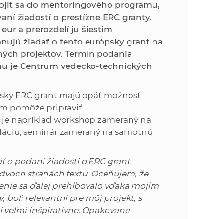
k
pojiť sa do mentoringového programu,
o
aní žiadostí o prestížne ERC granty.
n
c
eur a prerozdelí ju šiestim
h
nujú žiadať o tento európsky grant na
k
S
ých projektov. Termín podania
A
amu je Centrum vedecko-technických
a
V
c
ópsky ERC grant majú opäť možnosť
im pomôže pripraviť
h
 je napríklad workshop zameraný na
muláciu, seminár zameraný na samotnú
S
o podaní žiadosti o ERC grant.
A
 dvoch stranách textu. Oceňujem, že
enie sa ďalej prehlbovalo vďaka mojim
V
boli relevantní pre môj projekt, s
 veľmi inšpiratívne. Opakovane