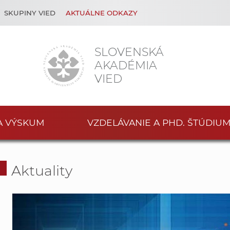
SKUPINY VIED
AKTUÁLNE ODKAZY
SLOVENSKÁ
AKADÉMIA
VIED
A VÝSKUM
VZDELÁVANIE A PHD. ŠTÚDIU
Aktuality