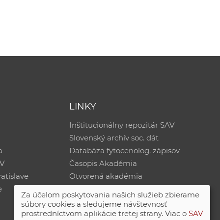
LINKY
Inštitucionálny repozitár SAV
Slovenský archív soc. dát
a
Databáza fytocenolog. zápisov
AV
Časopis Akadémia
atislave
Otvorená akadémia
e
Za účelom poskytovania našich služieb zbierame
súbory cookies a sledujeme návštevnosť
prostredníctvom aplikácie tretej strany. Viac o
SAV