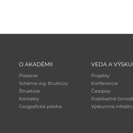
O AKADÉMII
VEDA A VÝSK
Poslanie
Projekty
Schéma org. štruktúry
Konferencie
Štruktúra
Časopisy
Kontakty
Publikačná činnos
Geografická poloha
Výskumná infraštr