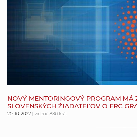
NOVÝ MENTORINGOVÝ PROGRAM MÁ Z
SLOVENSKÝCH ŽIADATEĽOV O ERC GR
20. 10. 2022
| videné 880-krát