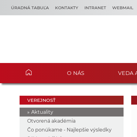
ÚRADNÁ TABUĽA
KONTAKTY
INTRANET
WEBMAIL
O NÁS
VEDA 
VEREJNOSŤ
Aktuality
Otvorená akadémia
Čo ponúkame - Najlepšie výsledky