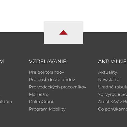
UM
VZDELÁVANIE
AKTUÁLNE
Pre doktorandov
Aktuality
Pre post-doktorandov
Newsletter
Pre vedeckých pracovníkov
Úradná tabuľ
ť
MoRePro
70. výročie S
uktúra
DoktoGrant
Areál SAV v Br
Program Mobility
Čo ponúkam