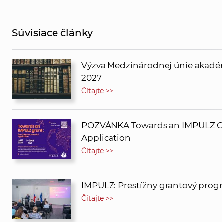
Súvisiace články
Výzva Medzinárodnej únie akadém
2027
Čítajte >>
POZVÁNKA Towards an IMPULZ Gra
Application
Čítajte >>
IMPULZ: Prestížny grantový prog
Čítajte >>