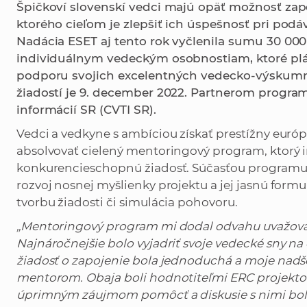
Špičkoví slovenskí vedci majú opäť možnosť za
ktorého cieľom je zlepšiť ich úspešnosť pri podáv
Nadácia ESET aj tento rok vyčlenila sumu 30 000 
individuálnym vedeckým osobnostiam, ktoré plá
podporu svojich excelentných vedecko-výskumn
žiadostí je 9. december 2022. Partnerom progr
informácií SR (CVTI SR).
Vedci a vedkyne s ambíciou získať prestížny eur
absolvovať cielený mentoringový program, ktorý 
konkurencieschopnú žiadosť. Súčasťou programu
rozvoj nosnej myšlienky projektu a jej jasnú for
tvorbu žiadosti či simulácia pohovoru.
„Mentoringový program mi dodal odvahu uvažovať 
Najnáročnejšie bolo vyjadriť svoje vedecké sny na
žiadosť o zapojenie bola jednoduchá a moje nadš
mentorom. Obaja boli hodnotiteľmi ERC projektov, 
úprimným záujmom pomôcť a diskusie s nimi boli