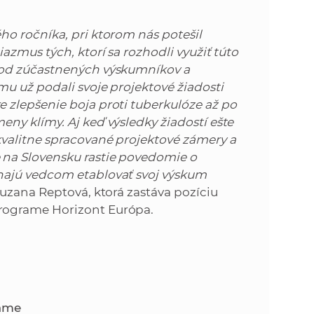
o ročníka, pri ktorom nás potešil
azmus tých, ktorí sa rozhodli využiť túto
 od zúčastnených výskumníkov a
u už podali svoje projektové žiadosti
 zlepšenie boja proti tuberkulóze až po
ny klímy. Aj keď výsledky žiadostí ešte
kvalitne spracované projektové zámery a
 na Slovensku rastie povedomie o
hajú vedcom etablovať svoj výskum
Zuzana Reptová, ktorá zastáva pozíciu
rograme Horizont Európa.
same