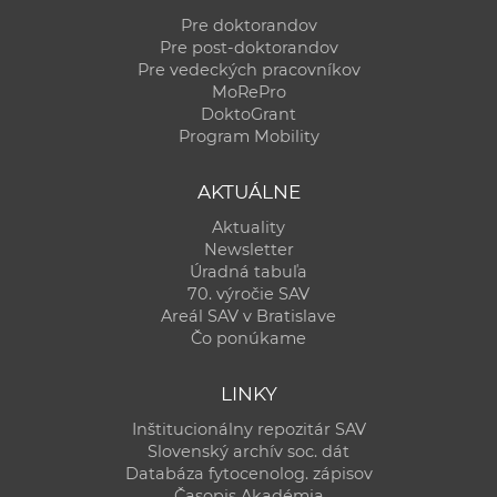
Pre doktorandov
Pre post-doktorandov
Pre vedeckých pracovníkov
MoRePro
DoktoGrant
Program Mobility
AKTUÁLNE
Aktuality
Newsletter
Úradná tabuľa
70. výročie SAV
Areál SAV v Bratislave
Čo ponúkame
LINKY
Inštitucionálny repozitár SAV
Slovenský archív soc. dát
Databáza fytocenolog. zápisov
Časopis Akadémia