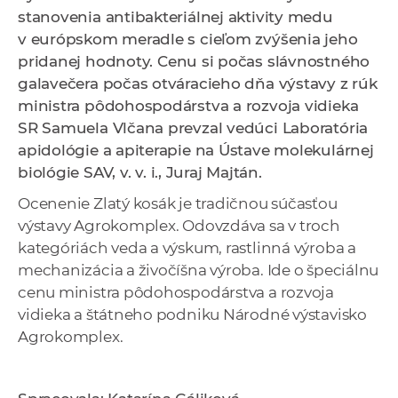
a
stanovenia antibakteriálnej aktivity medu
c
v európskom meradle s cieľom zvýšenia jeho
o
pridanej hodnoty.
Cenu si počas slávnostného
v
galavečera počas otváracieho dňa výstavy z rúk
n
ministra pôdohospodárstva a rozvoja vidieka
í
SR Samuela Vlčana prevzal vedúci Laboratória
k
apidológie a apiterapie na Ústave molekulárnej
o
biológie SAV, v. v. i., Juraj Majtán.
c
Ocenenie Zlatý kosák je tradičnou súčasťou
h
výstavy Agrokomplex. Odovzdáva sa v troch
S
kategóriách veda a výskum, rastlinná výroba a
A
mechanizácia a živočíšna výroba. Ide o špeciálnu
V
cenu ministra pôdohospodárstva a rozvoja
vidieka a štátneho podniku Národné výstavisko
Agrokomplex.