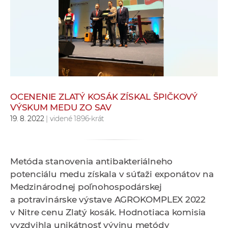
e
v
p
r
a
c
o
v
OCENENIE ZLATÝ KOSÁK ZÍSKAL ŠPIČKOVÝ
VÝSKUM MEDU ZO SAV
n
19. 8. 2022
| videné 1896-krát
í
č
k
a
Metóda stanovenia antibakteriálneho
c
potenciálu medu získala v súťaži exponátov na
h
Medzinárodnej poľnohospodárskej
a
a potravinárske výstave AGROKOMPLEX 2022
p
v Nitre cenu Zlatý kosák. Hodnotiaca komisia
r
vyzdvihla unikátnosť vývinu metódy