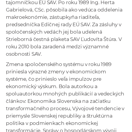
tajomníčkou EÚ SAV. Po roku 1989 Ing. Herta
Gabrielová, CSc. pôsobila ako vedúca oddelenia
makroekonómie, zástupkyňa riaditeľa,
predsedníčka Edičnej rady EÚ SAV. Za zásluhy v
spoločenských vedách jej bola udelená
Strieborná čestná plaketa SAV Ľudovíta Štúra. V
roku 2010 bola zaradená medzi významné
osobnosti SAV.
Zmena spoločenského systému v roku 1989
priniesla výrazné zmeny v ekonomickom
systéme, čo prinieslo veľa impulzov pre
ekonomický výskum. Bola autorkou a
spoluautorkou mnohých publikácií a vedeckých
článkov: Ekonomika Slovenska na začiatku
transformačného procesu, Vývojové tendencie v
priemysle Slovenskej republiky a štruktúrna
politika v podmienkach ekonomickej
transformácie, Správy o hospodárskom vývoji