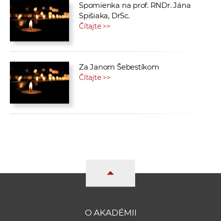
Spomienka na prof. RNDr. Jána
Spišiaka, DrSc.
Čítajte >>
Za Janom Šebestíkom
Čítajte >>
O AKADÉMII