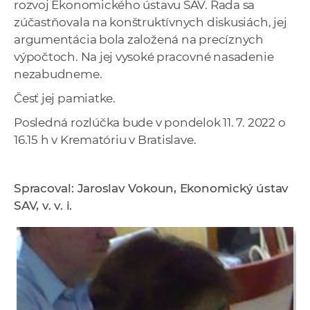
rozvoj Ekonomického ústavu SAV. Rada sa
zúčastňovala na konštruktívnych diskusiách, jej
argumentácia bola založená na precíznych
výpočtoch. Na jej vysoké pracovné nasadenie
nezabudneme.
Česť jej pamiatke.
Posledná rozlúčka bude v
pondelok
11. 7. 2022 o
16.15 h v Krematóriu v Bratislave.
Spracoval: Jaroslav Vokoun, Ekonomický ústav
SAV, v. v. i.