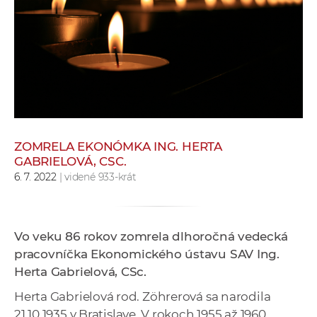
e
v
p
r
a
c
o
v
ZOMRELA EKONÓMKA ING. HERTA
n
GABRIELOVÁ, CSC.
í
6. 7. 2022
| videné 933-krát
č
k
a
Vo veku 86 rokov zomrela dlhoročná vedecká
c
pracovníčka Ekonomického ústavu SAV Ing.
h
Herta Gabrielová, CSc.
a
p
Herta Gabrielová rod. Zöhrerová sa narodila
r
21.10.1935 v Bratislave. V rokoch 1955 až 1960