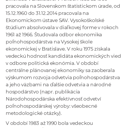
a
pracovala na Slovenskom štatistickom úrade, od
c
15.12.1960 do 31.12.2014 pracovala na
o
Ekonomickom ústave SAV. Vysokoškolské
v
štúdium absolvovala v diaľkovej forme v rokoch
n
1961 až 1966. Študovala odbor ekonomika
í
poľnohospodárstva na Vysokej škole
k
ekonomickej v Bratislave. V roku 1975 získala
o
vedeckú hodnosť kandidáta ekonomických vied
c
v odbore politická ekonómia. V období
h
centrálne plánovanej ekonomiky sa zaoberala
S
výskumom rozvoja odvetvia poľnohospodárstva
A
a jeho väzbami na ďalšie odvetvia a národné
V
hospodárstvo (napr. publikácia
Národohospodárska efektívnosť odvetví
poľnohospodárskej výroby: všeobecné
metodologické otázky).
V období 1983 až 1990 bola vedeckou