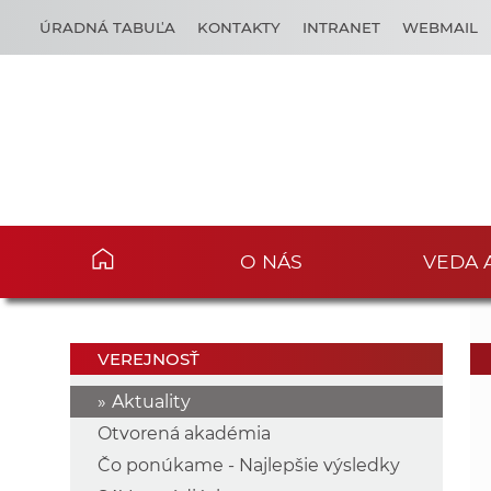
ÚRADNÁ TABUĽA
KONTAKTY
INTRANET
WEBMAIL
O NÁS
VEDA 
VEREJNOSŤ
Aktuality
Otvorená akadémia
Čo ponúkame - Najlepšie výsledky