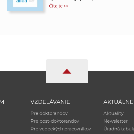
Čítajte >>
UM
VZDELÁVANIE
AKTUÁLNE
Pre doktorandov
Aktuality
Pre post-doktorandov
Newsletter
Pre vedeckých pracovníkov
Úradná tabuľ