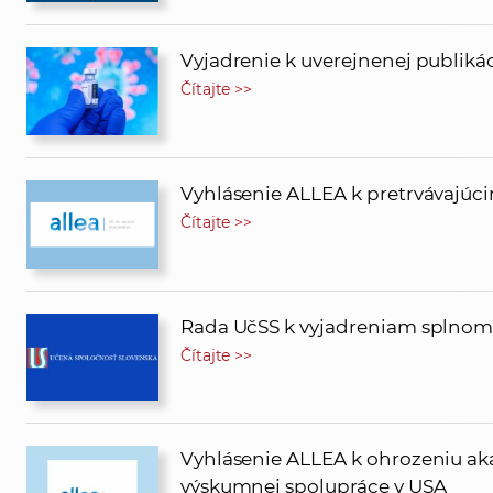
Vyjadrenie k uverejnenej publiká
Čítajte >>
Vyhlásenie ALLEA k pretrvávajú
Čítajte >>
Rada UčSS k vyjadreniam splnomo
Čítajte >>
Vyhlásenie ALLEA k ohrozeniu a
výskumnej spolupráce v USA