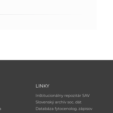
LINKY
Inštitucionálny repozitár SAV
Slovenský archív soc. dát
a
Databáza fytocenolog. zápisov