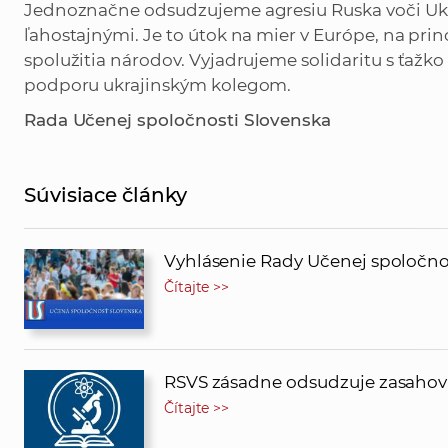
Jednoznačne odsudzujeme agresiu Ruska voči Ukr
ľahostajnými. Je to útok na mier v Európe, na pr
spolužitia národov. Vyjadrujeme solidaritu s ťa
podporu ukrajinským kolegom.
Rada Učenej spoločnosti Slovenska
Súvisiace články
Vyhlásenie Rady Učenej spoločno
Čítajte >>
RSVS zásadne odsudzuje zasahova
Čítajte >>