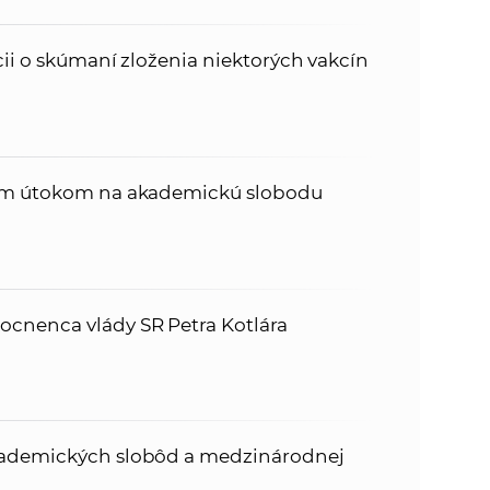
cii o skúmaní zloženia niektorých vakcín
cim útokom na akademickú slobodu
cnenca vlády SR Petra Kotlára
kademických slobôd a medzinárodnej