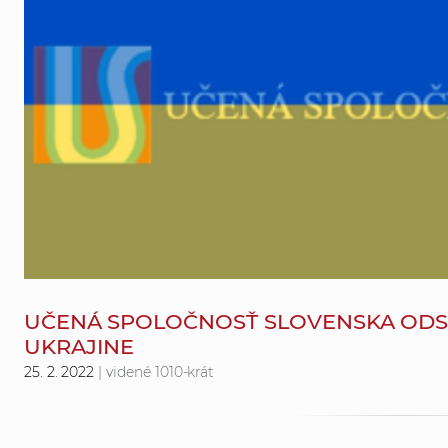
UČENÁ SPOLOČNOSŤ SLOVENSKA ODS
UKRAJINE
25. 2. 2022
| videné 1010-krát