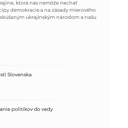
k
ajine, ktorá nás nemôže nechať
o
incípy demokracie a na zásady mierového
n
c
žko skúšaným ukrajinským národom a našu
h
k
S
A
a
V
c
h
sti Slovenska
S
A
nie politikov do vedy
V