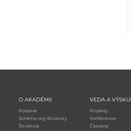
O AKADÉMII
VEDA A VÝSK
Poslanie
Projekty
Schéma org. štruktúry
Konferencie
Štruktúra
Časopisy