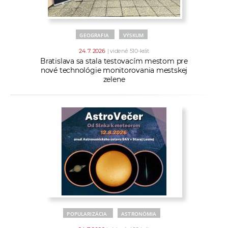
GEOGRAFIA
VÝSKUM
24. 7. 2026
| videné 510-krát
Bratislava sa stala testovacím mestom pre
nové technológie monitorovania mestskej
zelene
POPULARIZÁCIA
ASTRONÓMIA