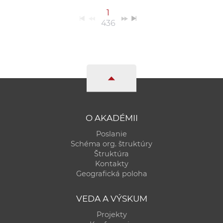
1
436
O AKADÉMII
Poslanie
Schéma org. štruktúry
Štruktúra
Kontakty
Geografická poloha
VEDA A VÝSKUM
Projekty