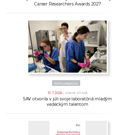
Career Researchers Awards 2027
POPULARIZÁCIA
31. 7. 2026
| videné 411-krát
SAV otvorila v júli svoje laboratóriá mladým
vedeckým talentom