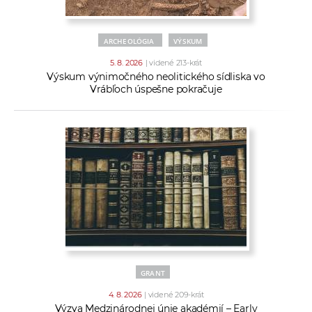
a
c
ARCHEOLÓGIA
VÝSKUM
o
v
5. 8. 2026
| videné 213-krát
Výskum výnimočného neolitického sídliska vo
n
Vrábľoch úspešne pokračuje
í
k
o
c
h
S
A
V
GRANT
4. 8. 2026
| videné 209-krát
Výzva Medzinárodnej únie akadémií – Early