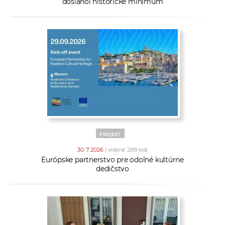
dosiahol historické minimum
PROJEKT
30. 7. 2026
| videné 288-krát
Európske partnerstvo pre odolné kultúrne
dedičstvo