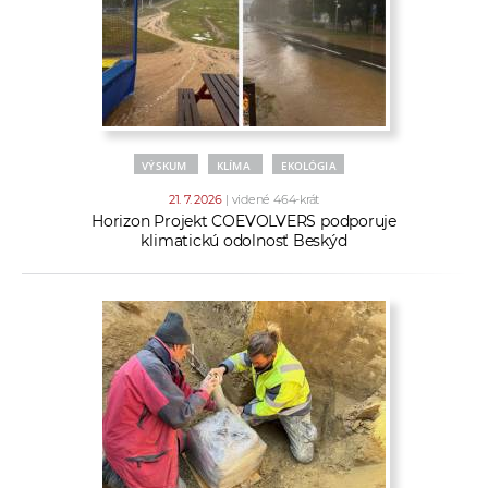
VÝSKUM
KLÍMA
EKOLÓGIA
21. 7. 2026
| videné 464-krát
Horizon Projekt COEVOLVERS podporuje
klimatickú odolnosť Beskýd