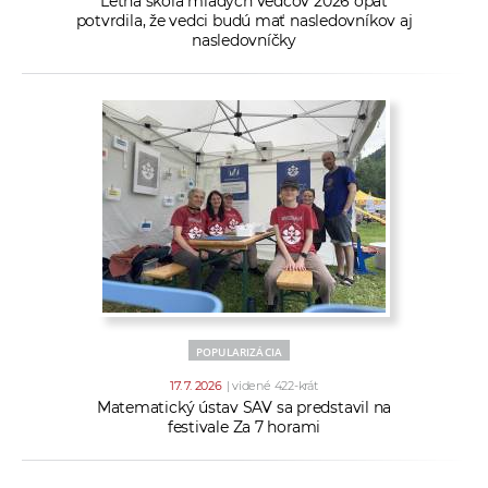
Letná škola mladých vedcov 2026 opäť
potvrdila, že vedci budú mať nasledovníkov aj
nasledovníčky
POPULARIZÁCIA
17. 7. 2026
| videné 422-krát
Matematický ústav SAV sa predstavil na
festivale Za 7 horami