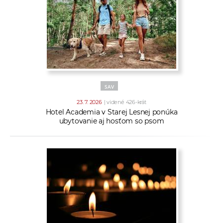
SAV
23. 7. 2026
| videné 426-krát
Hotel Academia v Starej Lesnej ponúka
ubytovanie aj hosťom so psom