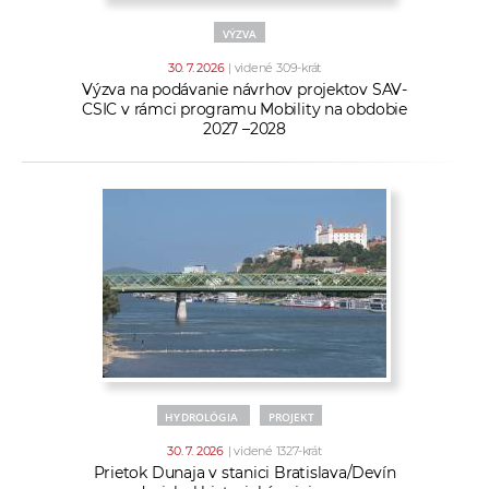
VÝZVA
30. 7. 2026
| videné 309-krát
Výzva na podávanie návrhov projektov SAV-
CSIC v rámci programu Mobility na obdobie
2027 –2028
HYDROLÓGIA
PROJEKT
30. 7. 2026
| videné 1327-krát
Prietok Dunaja v stanici Bratislava/Devín