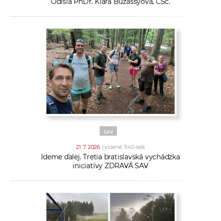
Odišla PhDr. Klára Buzássyová, CSc.
SAV
21. 7. 2026
| videné 1140-krát
Ideme ďalej. Tretia bratislavská vychádzka
iniciatívy ZDRAVÁ SAV