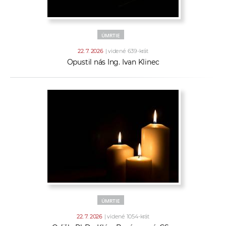
ÚMRTIE
22. 7. 2026
| videné 639-krát
Opustil nás Ing. Ivan Klinec
ÚMRTIE
22. 7. 2026
| videné 1054-krát