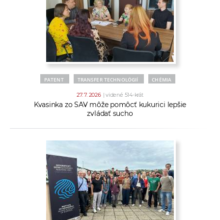
PATENT
TRANSFER TECHNOLÓGIÍ
CHÉMIA
27. 7. 2026
| videné 514-krát
Kvasinka zo SAV môže pomôcť kukurici lepšie
zvládať sucho