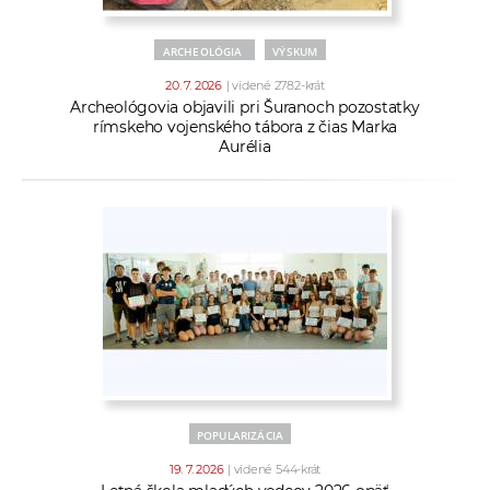
ARCHEOLÓGIA
VÝSKUM
20. 7. 2026
| videné 2782-krát
Archeológovia objavili pri Šuranoch pozostatky
rímskeho vojenského tábora z čias Marka
Aurélia
POPULARIZÁCIA
19. 7. 2026
| videné 544-krát