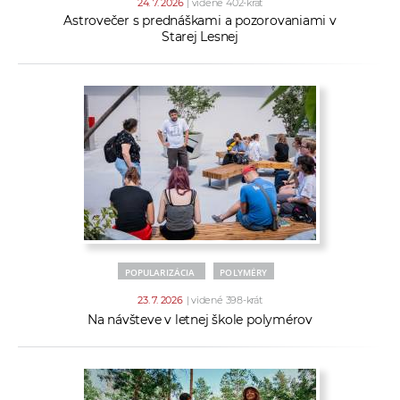
24. 7. 2026
| videné 402-krát
Astrovečer s prednáškami a pozorovaniami v
Starej Lesnej
POPULARIZÁCIA
POLYMÉRY
23. 7. 2026
| videné 398-krát
Na návšteve v letnej škole polymérov