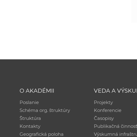
O AKADÉMII
VEDA A VÝSK
Poslanie
Projekty
Schéma org. štruktúry
Konferencie
Štruktúra
Časopisy
Kontakty
Publikačná činnos
Geografická poloha
Výskumná infraštr