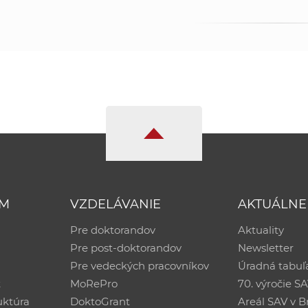
UM
VZDELÁVANIE
AKTUÁLNE
Pre doktorandov
Aktuality
Pre post-doktorandov
Newsletter
Pre vedeckých pracovníkov
Úradná tabuľ
ť
MoRePro
70. výročie S
uktúra
DoktoGrant
Areál SAV v Br