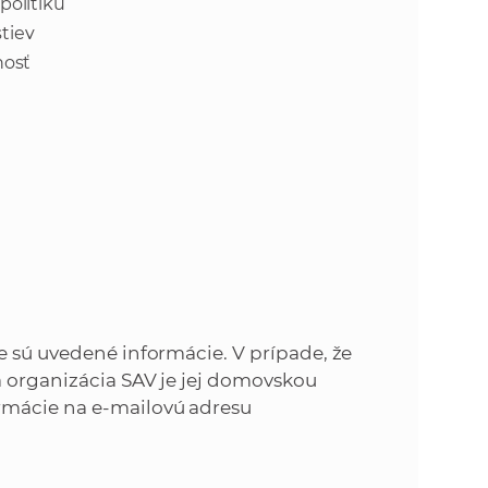
politiku
tiev
nosť
e
e sú uvedené informácie. V prípade, že
á organizácia SAV je jej domovskou
rmácie na e-mailovú adresu