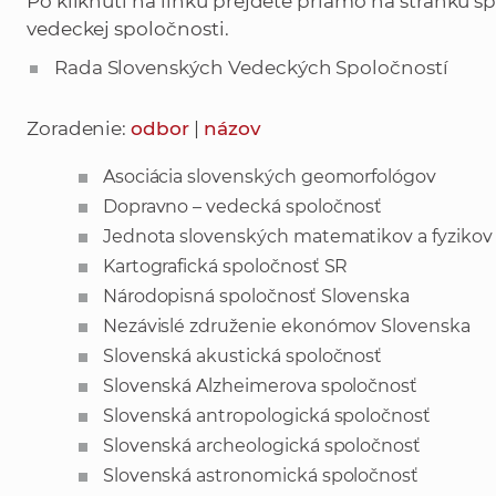
Po kliknutí na linku prejdete priamo na stránku s
vedeckej spoločnosti.
Rada Slovenských Vedeckých Spoločností
Zoradenie:
odbor
|
názov
Asociácia slovenských geomorfológov
Dopravno – vedecká spoločnosť
Jednota slovenských matematikov a fyzikov
Kartografická spoločnosť SR
Národopisná spoločnosť Slovenska
Nezávislé združenie ekonómov Slovenska
Slovenská akustická spoločnosť
Slovenská Alzheimerova spoločnosť
Slovenská antropologická spoločnosť
Slovenská archeologická spoločnosť
Slovenská astronomická spoločnosť