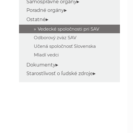
Samosprávne orgány
Poradné orgány
Ostatné
Vedecké spoločnosti pri SAV
Odborový zväz SAV
Učená spoločnosť Slovenska
Mladí vedci
Dokumenty
Starostlivosť o ľudské zdroje