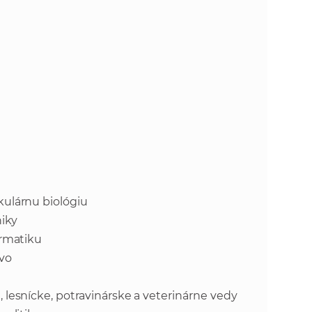
ulárnu biológiu
niky
ormatiku
vo
lesnícke, potravinárske a veterinárne vedy