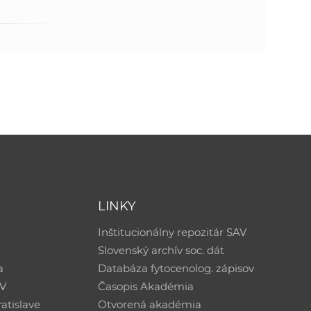
LINKY
Inštitucionálny repozitár SAV
Slovenský archív soc. dát
a
Databáza fytocenolog. zápisov
AV
Časopis Akadémia
atislave
Otvorená akadémia