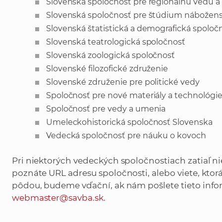
Slovenská spoločnosť pre regionálnu vedu a 
Slovenská spoločnosť pre štúdium nábožens
Slovenská štatistická a demografická spoloč
Slovenská teatrologická spoločnosť
Slovenská zoologická spoločnosť
Slovenské filozofické združenie
Slovenské združenie pre politické vedy
Spoločnosť pre nové materiály a technológi
Spoločnosť pre vedy a umenia
Umeleckohistorická spoločnosť Slovenska
Vedecká spoločnosť pre náuku o kovoch
Pri niektorých vedeckých spoločnostiach zatiaľ ni
poznáte URL adresu spoločnosti, alebo viete, ktor
pôdou, budeme vďační, ak nám pošlete tieto info
webmaster@savba.sk
.