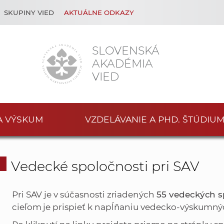
SKUPINY VIED
AKTUÁLNE ODKAZY
SLOVENSKÁ
AKADÉMIA
VIED
A VÝSKUM
VZDELÁVANIE A PHD. ŠTÚDIU
Vedecké spoločnosti pri SAV
Pri SAV je v súčasnosti zriadených
55 vedeckých s
cieľom je prispieť k napĺňaniu vedecko-výskumnýc