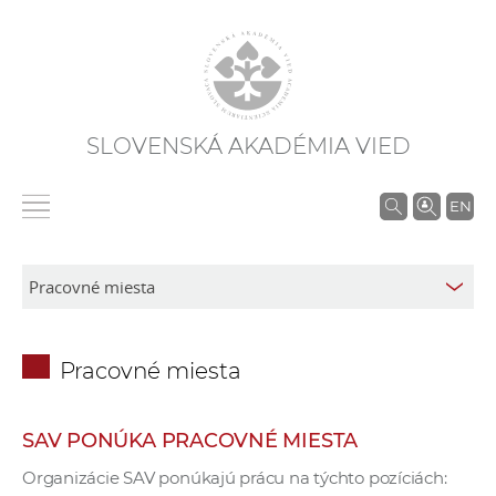
SLOVENSKÁ AKADÉMIA VIED
V
EN
y
h
ľ
a
d
Pracovné miesta
á
v
a
SAV PONÚKA PRACOVNÉ MIESTA
n
Organizácie SAV ponúkajú prácu na týchto pozíciách:
i