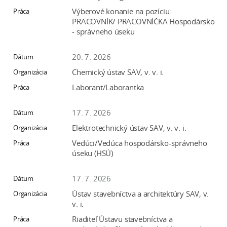
a
Výberové konanie na pozíciu:
c
PRACOVNÍK/ PRACOVNÍČKA Hospodársko
- správneho úseku
o
v
20. 7. 2026
n
í
Chemický ústav SAV, v. v. i.
k
Laborant/Laborantka
o
c
17. 7. 2026
h
Elektrotechnický ústav SAV, v. v. i.
S
Vedúci/Vedúca hospodársko-správneho
A
úseku (HSÚ)
V
17. 7. 2026
Ústav stavebníctva a architektúry SAV, v.
v. i.
Riaditeľ Ústavu stavebníctva a