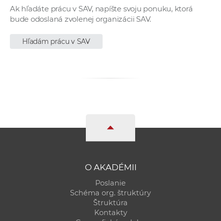
Ak hľadáte prácu v SAV, napíšte svoju ponuku, ktorá
bude odoslaná zvolenej organizácii SAV.
Hľadám prácu v SAV
O AKADÉMII
Poslanie
Schéma org. štruktúry
Štruktúra
Kontakty