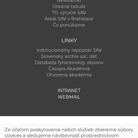
Newsletter
Úradná tabuľa
70. výročie SAV
Areál SAV v Bratislave
Čo ponúkame
LINKY
Inštitucionálny repozitár SAV
Slovenský archív soc. dát
Databáza fytocenolog. zápisov
Časopis Akadémia
Otvorená akadémia
INTRANET
WEBMAIL
Za účelom poskytovania našich služieb zbierame súbory
cookies a sledujeme návštevnosť prostredníctvom