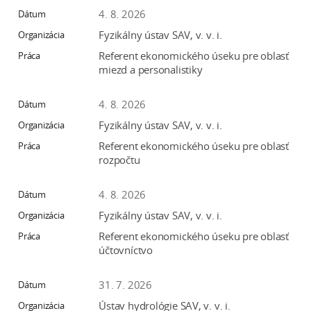
e
4. 8. 2026
v
Fyzikálny ústav SAV, v. v. i.
p
Referent ekonomického úseku pre oblasť
r
miezd a personalistiky
a
c
4. 8. 2026
o
Fyzikálny ústav SAV, v. v. i.
v
Referent ekonomického úseku pre oblasť
n
rozpočtu
í
č
4. 8. 2026
k
Fyzikálny ústav SAV, v. v. i.
a
c
Referent ekonomického úseku pre oblasť
účtovníctvo
h
a
31. 7. 2026
p
r
Ústav hydrológie SAV, v. v. i.