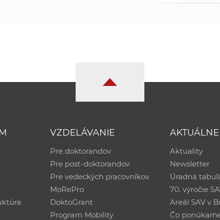
UM
VZDELÁVANIE
AKTUÁLNE
Pre doktorandov
Aktuality
Pre post-doktorandov
Newsletter
Pre vedeckých pracovníkov
Úradná tabuľ
ť
MoRePro
70. výročie S
uktúra
DoktoGrant
Areál SAV v Br
Program Mobility
Čo ponúkam