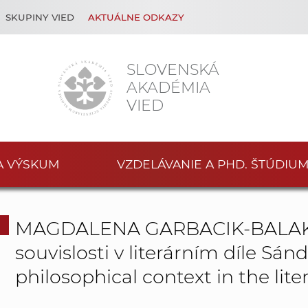
SKUPINY VIED
AKTUÁLNE ODKAZY
SLOVENSKÁ
AKADÉMIA
VIED
A VÝSKUM
VZDELÁVANIE A PHD. ŠTÚDIU
MAGDALENA GARBACIK-BALAKOW
souvislosti v literárním díle Sá
philosophical context in the lit