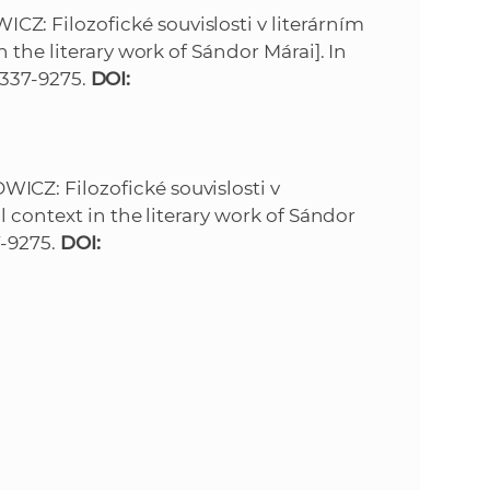
k
 Filozofické souvislosti v literárním
o
n
 the literary work of Sándor Márai]. In
c
 1337-9275.
DOI:
h
k
S
A
a
V
CZ: Filozofické souvislosti v
c
 context in the literary work of Sándor
37-9275.
DOI:
h
S
A
V