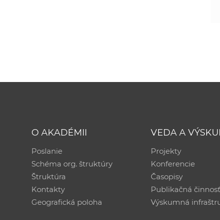
O AKADÉMII
VEDA A VÝSK
Poslanie
Projekty
Schéma org. štruktúry
Konferencie
Štruktúra
Časopisy
Kontakty
Publikačná činnos
Geografická poloha
Výskumná infraštr