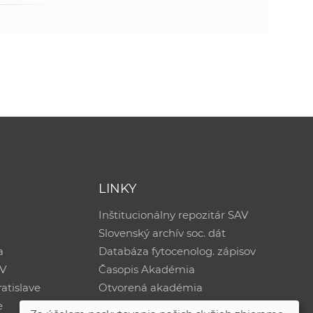
LINKY
Inštitucionálny repozitár SAV
Slovenský archív soc. dát
a
Databáza fytocenolog. zápisov
AV
Časopis Akadémia
atislave
Otvorená akadémia
e