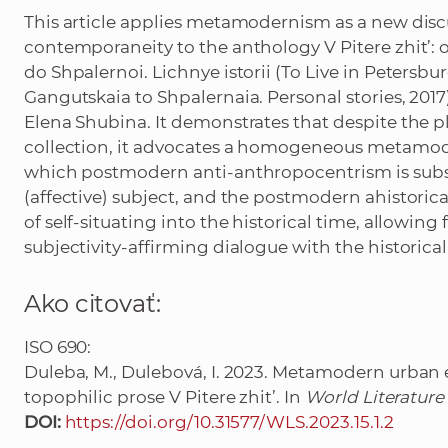
This article applies metamodernism as a new discu
contemporaneity to the anthology V Pitere zhit’: 
do Shpalernoi. Lichnye istorii (To Live in Petersb
Gangutskaia to Shpalernaia. Personal stories, 2017
Elena Shubina. It demonstrates that despite the plu
collection, it advocates a homogeneous metamod
which postmodern anti-anthropocentrism is substi
(affective) subject, and the postmodern ahistorica
of self-situating into the historical time, allowing
subjectivity-affirming dialogue with the historic
Ako citovať:
ISO 690:
Duleba, M., Dulebová, I. 2023. Metamodern urban 
topophilic prose V Pitere zhit’. In
World Literature
DOI:
https://doi.org/10.31577/WLS.2023.15.1.2