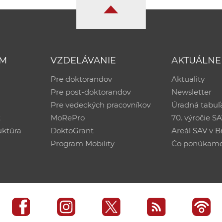
UM
VZDELÁVANIE
AKTUÁLNE
Pre doktorandov
Aktuality
Pre post-doktorandov
Newsletter
Pre vedeckých pracovníkov
Úradná tabuľ
ť
MoRePro
70. výročie S
uktúra
DoktoGrant
Areál SAV v Br
Program Mobility
Čo ponúkam