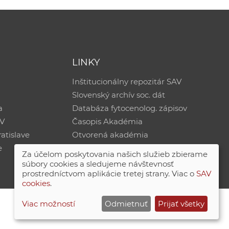
LINKY
Inštitucionálny repozitár SAV
Slovenský archív soc. dát
a
Databáza fytocenolog. zápisov
AV
Časopis Akadémia
atislave
Otvorená akadémia
e
Za účelom poskytovania našich služieb zbierame
súbory cookies a sledujeme návštevnosť
prostredníctvom aplikácie tretej strany. Viac o
SAV
cookies
.
Viac možností
Odmietnuť
Prijať všetky