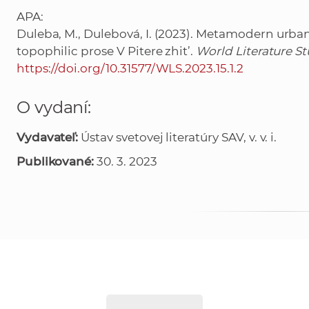
APA:
Duleba, M., Dulebová, I. (2023). Metamodern urba
topophilic prose V Pitere zhit’.
World Literature St
https://doi.org/10.31577/WLS.2023.15.1.2
O vydaní:
Vydavateľ:
Ústav svetovej literatúry SAV, v. v. i.
Publikované:
30. 3. 2023