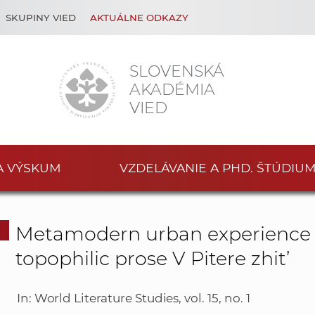
SKUPINY VIED
AKTUÁLNE ODKAZY
SLOVENSKÁ
AKADÉMIA
VIED
A VÝSKUM
VZDELÁVANIE A PHD. ŠTÚDIU
Metamodern urban experience i
topophilic prose V Pitere zhit’
In: World Literature Studies, vol. 15, no. 1