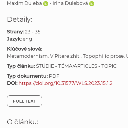
Maxim Duleba
- Irina Dulebová
Detaily:
Strany:
23 - 35
Jazyk:
eng
Kľúčové slová:
Metamodernism. V Pitere zhit’. Topophilic prose. U
Typ článku:
ŠTÚDIE - TÉMA/ARTICLES - TOPIC
Typ dokumentu:
PDF
DOI:
https://doi.org/10.31577/WLS.2023.15.1.2
FULL TEXT
O článku: