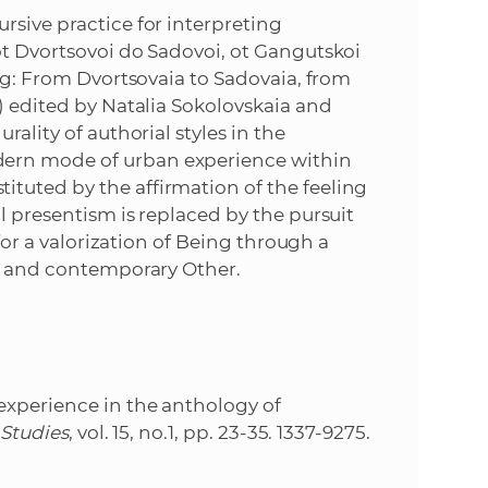
k
rsive practice for interpreting
o
n
ot Dvortsovoi do Sadovoi, ot Gangutskoi
c
urg: From Dvortsovaia to Sadovaia, from
h
k
) edited by Natalia Sokolovskaia and
S
rality of authorial styles in the
A
a
ern mode of urban experience within
V
tuted by the affirmation of the feeling
c
l presentism is replaced by the pursuit
 for a valorization of Being through a
h
al and contemporary Other.
S
A
experience in the anthology of
V
 Studies
, vol. 15, no.1, pp. 23-35. 1337-9275.