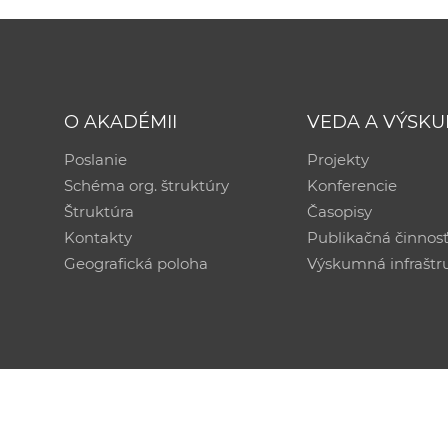
O AKADÉMII
VEDA A VÝSK
Poslanie
Projekty
Schéma org. štruktúry
Konferencie
Štruktúra
Časopisy
Kontakty
Publikačná činnos
Geografická poloha
Výskumná infraštr