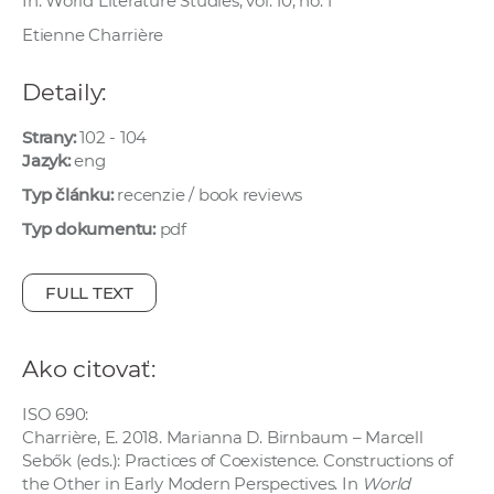
In: World Literature Studies, vol. 10, no. 1
e
Etienne Charrière
v
p
Detaily:
r
a
Strany:
102 - 104
c
Jazyk:
eng
o
Typ článku:
recenzie / book reviews
v
Typ dokumentu:
pdf
n
í
č
FULL TEXT
k
a
Ako citovať:
c
h
ISO 690:
a
Charrière, E. 2018. Marianna D. Birnbaum – Marcell
p
Sebők (eds.): Practices of Coexistence. Constructions of
r
the Other in Early Modern Perspectives. In
World