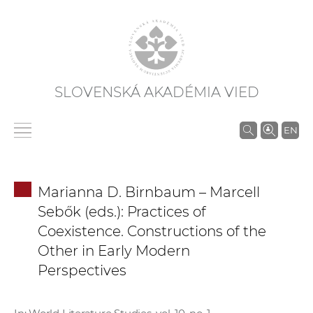
SLOVENSKÁ AKADÉMIA VIED
V
EN
y
h
ľ
Marianna D. Birnbaum – Marcell
a
Sebők (eds.): Practices of
d
Coexistence. Constructions of the
á
Other in Early Modern
v
Perspectives
a
n
i