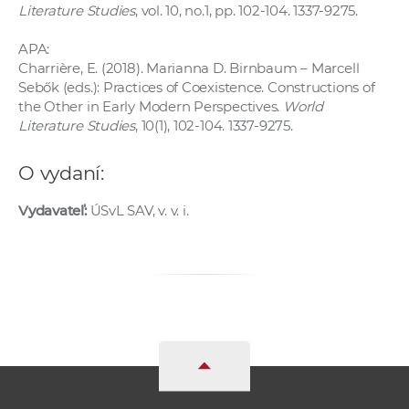
Literature Studies
, vol. 10, no.1, pp. 102-104. 1337-9275.
a
c
APA:
o
Charrière, E. (2018). Marianna D. Birnbaum – Marcell
v
Sebők (eds.): Practices of Coexistence. Constructions of
n
the Other in Early Modern Perspectives.
World
Literature Studies
, 10(1), 102-104. 1337-9275.
í
k
O vydaní:
o
c
Vydavateľ:
ÚSvL SAV, v. v. i.
h
S
A
V