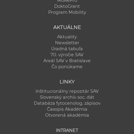
MoRePro
DoktoGrant
Program Mobility
AKTUÁLNE
Aktuality
Newsletter
Úradná tabuľa
70. výročie SAV
Areál SAV v Bratislave
Čo ponúkame
LINKY
Inštitucionálny repozitár SAV
Slovenský archív soc. dát
Databáza fytocenolog. zápisov
Časopis Akadémia
Otvorená akadémia
INTRANET