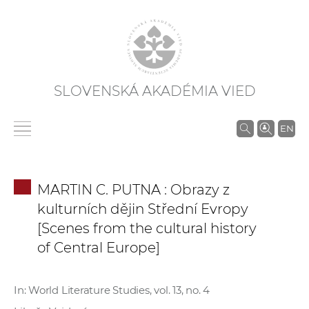
SLOVENSKÁ AKADÉMIA VIED
V
EN
y
h
ľ
MARTIN C. PUTNA : Obrazy z
a
kulturních dějin Střední Evropy
d
[Scenes from the cultural history
á
of Central Europe]
v
a
n
In: World Literature Studies, vol. 13, no. 4
i