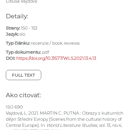
Libuša Vajdová
e
v
Detaily:
p
r
Strany:
150 - 153
a
Jazyk:
slo
c
Typ článku:
recenzie / book reviews
o
Typ dokumentu:
pdf
v
DOI:
https://doi.org/10.31577/WLS.2021.13.4.13
n
í
FULL TEXT
č
k
a
Ako citovať:
c
h
ISO 690:
a
Vajdová, L. 2021. MARTIN C. PUTNA : Obrazy z kulturních
dějin Střední Evropy [Scenes from the cultural history of
p
Central Europe]. In
World Literature Studies
, vol. 13, no.4,
r