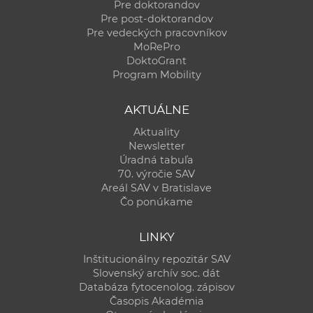
Pre doktorandov
Pre post-doktorandov
Pre vedeckých pracovníkov
MoRePro
DoktoGrant
Program Mobility
AKTUÁLNE
Aktuality
Newsletter
Úradná tabuľa
70. výročie SAV
Areál SAV v Bratislave
Čo ponúkame
LINKY
Inštitucionálny repozitár SAV
Slovenský archív soc. dát
Databáza fytocenolog. zápisov
Časopis Akadémia