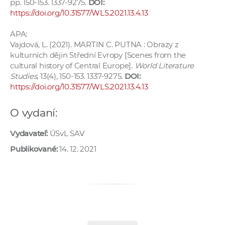
pp. 150-153. 1337-9275.
DOI:
a
https://doi.org/10.31577/WLS.2021.13.4.13
c
o
APA:
Vajdová, L. (2021). MARTIN C. PUTNA : Obrazy z
v
kulturních dějin Střední Evropy [Scenes from the
n
cultural history of Central Europe].
World Literature
í
Studies
, 13(4), 150-153. 1337-9275.
DOI:
k
https://doi.org/10.31577/WLS.2021.13.4.13
o
c
O vydaní:
h
S
Vydavateľ:
ÚSvL SAV
A
Publikované:
14. 12. 2021
V