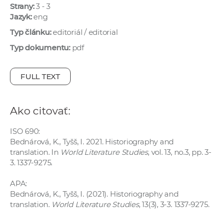
Strany:
3 - 3
e
Jazyk:
eng
v
p
Typ článku:
editoriál / editorial
r
Typ dokumentu:
pdf
a
c
FULL TEXT
o
v
n
Ako citovať:
í
č
ISO 690:
Bednárová, K., Tyšš, I. 2021. Historiography and
k
translation. In
World Literature Studies
, vol. 13, no.3, pp. 3-
a
3. 1337-9275.
c
h
APA:
a
Bednárová, K., Tyšš, I. (2021). Historiography and
translation.
World Literature Studies
, 13(3), 3-3. 1337-9275.
p
r