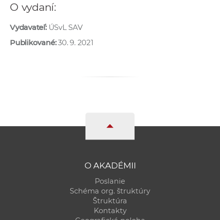
O vydaní:
a
c
Vydavateľ:
ÚSvL SAV
o
Publikované:
30. 9. 2021
v
n
í
k
o
c
h
S
A
V
O AKADÉMII
Poslanie
Schéma org. štruktúry
Štruktúra
Kontakty