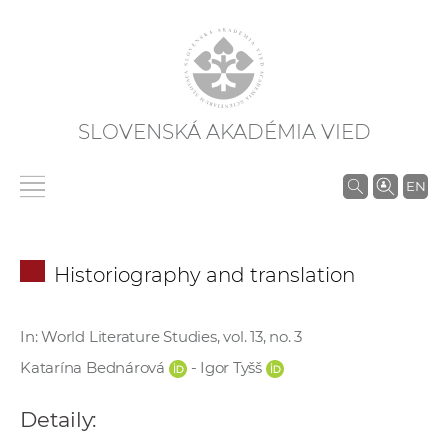
SLOVENSKÁ AKADÉMIA VIED
V
EN
y
h
ľ
Historiography and translation
a
d
á
In: World Literature Studies, vol. 13, no. 3
v
Katarína Bednárová
- Igor Tyšš
a
n
Detaily:
i