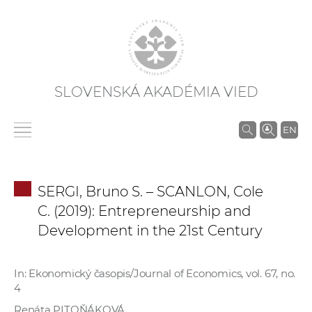
SLOVENSKÁ AKADÉMIA VIED
V
EN
y
h
ľ
SERGI, Bruno S. – SCANLON, Cole
a
C. (2019): Entrepreneurship and
d
Development in the 21st Century
á
v
a
In: Ekonomický časopis/Journal of Economics, vol. 67, no.
n
4
i
Renáta PITOŇÁKOVÁ