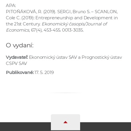
a
APA:
PITOŇÁKOVÁ, R. (2019). SERGI, Bruno S. – SCANLON,
c
Cole C. (2019): Entrepreneurship and Development in
o
the 21st Century.
Ekonomický časopis/Journal of
v
Economics
, 67(4), 453-455. 0013-3035.
n
í
O vydaní:
k
o
Vydavateľ:
Ekonomický ústav SAV a Prognostický ústav
c
CSPV SAV
h
Publikované:
17. 5. 2019
S
A
V