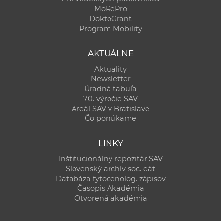
MoRePro
DoktoGrant
Program Mobility
AKTUÁLNE
Aktuality
Newsletter
Úradná tabuľa
70. výročie SAV
Areál SAV v Bratislave
Čo ponúkame
LINKY
Inštitucionálny repozitár SAV
Slovenský archív soc. dát
Databáza fytocenolog. zápisov
Časopis Akadémia
Otvorená akadémia