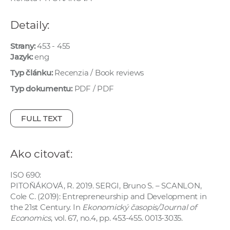
e
v
Detaily:
p
r
Strany:
453 - 455
Jazyk:
eng
a
c
Typ článku:
Recenzia / Book reviews
o
Typ dokumentu:
PDF / PDF
v
n
FULL TEXT
í
č
k
Ako citovať:
a
c
ISO 690:
PITOŇÁKOVÁ, R. 2019. SERGI, Bruno S. – SCANLON,
h
Cole C. (2019): Entrepreneurship and Development in
a
the 21st Century. In
Ekonomický časopis/Journal of
p
Economics
, vol. 67, no.4, pp. 453-455. 0013-3035.
r