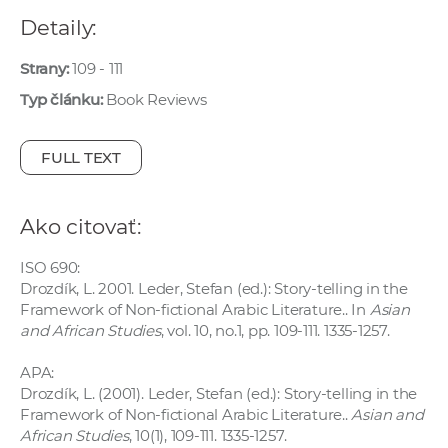
e
Detaily:
v
p
Strany:
109 - 111
r
Typ článku:
Book Reviews
a
c
FULL TEXT
o
v
n
Ako citovať:
í
č
ISO 690:
k
Drozdík, L. 2001. Leder, Stefan (ed.): Story-telling in the
Framework of Non-fictional Arabic Literature.. In
Asian
a
and African Studies
, vol. 10, no.1, pp. 109-111. 1335-1257.
c
h
APA:
a
Drozdík, L. (2001). Leder, Stefan (ed.): Story-telling in the
p
Framework of Non-fictional Arabic Literature..
Asian and
African Studies
, 10(1), 109-111. 1335-1257.
r