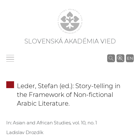
SLOVENSKÁ AKADÉMIA VIED
V
EN
y
h
ľ
Leder, Stefan (ed.): Story-telling in
a
the Framework of Non-fictional
d
Arabic Literature.
á
v
a
In: Asian and African Studies, vol. 10, no. 1
n
Ladislav Drozdík
i