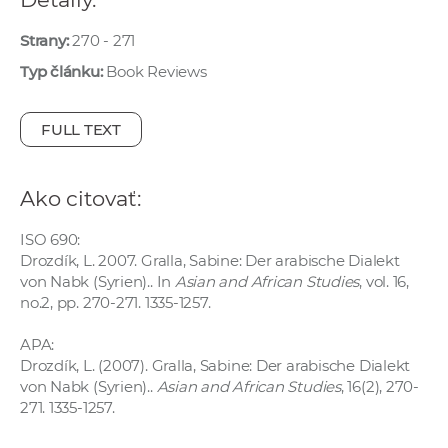
e
v
Strany:
270 - 271
p
Typ článku:
Book Reviews
r
a
FULL TEXT
c
o
v
Ako citovať:
n
í
ISO 690:
Drozdík, L. 2007. Gralla, Sabine: Der arabische Dialekt
č
von Nabk (Syrien).. In
Asian and African Studies
, vol. 16,
k
no.2, pp. 270-271. 1335-1257.
a
c
APA:
h
Drozdík, L. (2007). Gralla, Sabine: Der arabische Dialekt
von Nabk (Syrien)..
Asian and African Studies
, 16(2), 270-
a
271. 1335-1257.
p
r