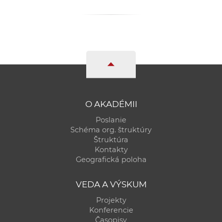
a
c
o
v
n
í
k
o
O AKADÉMII
c
h
Poslanie
Schéma org. štruktúry
S
Štruktúra
A
Kontakty
V
Geografická poloha
VEDA A VÝSKUM
Projekty
Konferencie
Časopisy