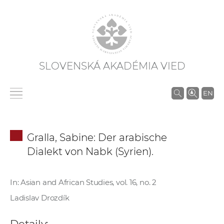
SLOVENSKÁ AKADÉMIA VIED
V
EN
y
h
ľ
Gralla, Sabine: Der arabische
a
Dialekt von Nabk (Syrien).
d
á
v
In: Asian and African Studies, vol. 16, no. 2
a
Ladislav Drozdík
n
i
Detaily: