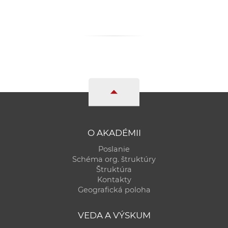
e
v
p
r
a
c
o
v
n
í
O AKADÉMII
č
k
Poslanie
Schéma org. štruktúry
a
Štruktúra
c
Kontakty
h
Geografická poloha
a
p
VEDA A VÝSKUM
r