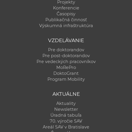
Projekty
a
Konferencie
c
Časopisy
o
Publikačná činnosť
Výskumná infraštruktúra
v
n
VZDELÁVANIE
í
k
Pre doktorandov
Pre post-doktorandov
o
Pre vedeckých pracovníkov
c
MoRePro
h
DoktoGrant
S
Program Mobility
A
V
AKTUÁLNE
Aktuality
Newsletter
Úradná tabuľa
70. výročie SAV
Areál SAV v Bratislave