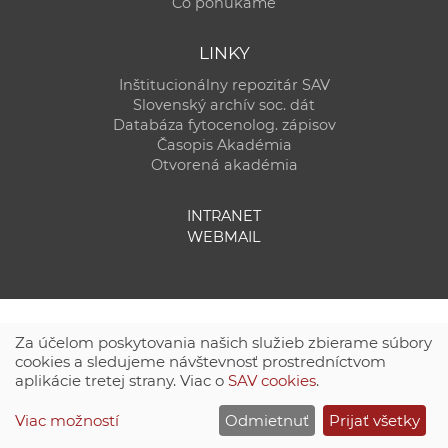
Čo ponúkame
LINKY
Inštitucionálny repozitár SAV
Slovenský archív soc. dát
Databáza fytocenolog. zápisov
Časopis Akadémia
Otvorená akadémia
INTRANET
WEBMAIL
Za účelom poskytovania našich služieb zbierame súbory
cookies a sledujeme návštevnosť prostredníctvom
aplikácie tretej strany. Viac o
SAV cookies
.
Technická podpora:
CSČ SAV, v. v. i. - Výpočtové stredisko SAV
Viac možností
Odmietnuť
Prijať všetky
Site map
|
Zásady ochrany súkromných údajov