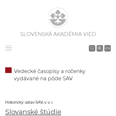
SLOVENSKÁ AKADÉMIA VIED
V
EN
y
h
ľ
Vedecké časopisy a ročenky
a
vydávané na pôde SAV
d
á
v
a
Historický ústav SAV, v. v. i.
n
Slovanské štúdie
i