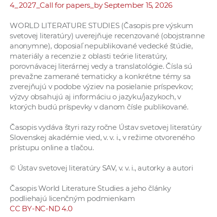
4_2027_Call for papers_by September 15, 2026
WORLD LITERATURE STUDIES (Časopis pre výskum
svetovej literatúry) uverejňuje recenzované (obojstranne
anonymne), doposiaľ nepublikované vedecké štúdie,
materiály a recenzie z oblasti teórie literatúry,
porovnávacej literárnej vedy a translatológie. Čísla sú
prevažne zamerané tematicky a konkrétne témy sa
zverejňujú v podobe výziev na posielanie príspevkov;
výzvy obsahujú aj informáciu o jazyku/jazykoch, v
ktorých budú príspevky v danom čísle publikované.
Časopis vydáva štyri razy ročne Ústav svetovej literatúry
Slovenskej akadémie vied, v. v. i., v režime otvoreného
prístupu online a tlačou.
© Ústav svetovej literatúry SAV, v. v. i., autorky a autori
Časopis World Literature Studies a jeho články
podliehajú licenčným podmienkam
CC BY-NC-ND 4.0