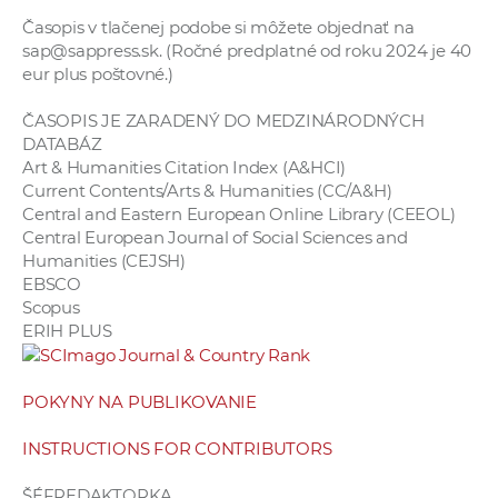
Časopis v tlačenej podobe si môžete objednať na
sap@sappress.sk. (Ročné predplatné od roku 2024 je 40
eur plus poštovné.)
ČASOPIS JE ZARADENÝ DO MEDZINÁRODNÝCH
DATABÁZ
Art & Humanities Citation Index (A&HCI)
Current Contents/Arts & Humanities (CC/A&H)
Central and Eastern European Online Library (CEEOL)
Central European Journal of Social Sciences and
Humanities (CEJSH)
EBSCO
Scopus
ERIH PLUS
POKYNY NA PUBLIKOVANIE
INSTRUCTIONS FOR CONTRIBUTORS
ŠÉFREDAKTORKA