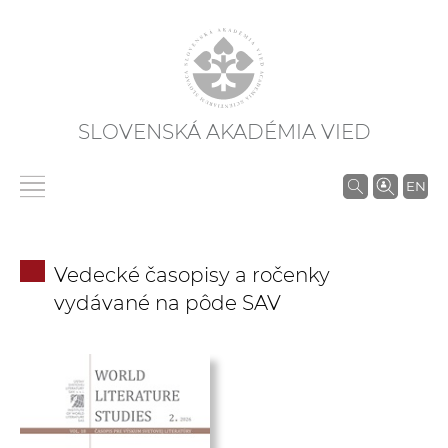
SLOVENSKÁ AKADÉMIA VIED
V
EN
y
h
ľ
Vedecké časopisy a ročenky
a
vydávané na pôde SAV
d
á
v
a
n
i