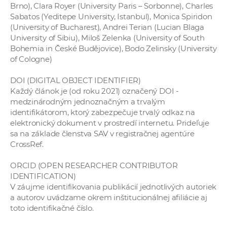
Brno), Clara Royer (University Paris – Sorbonne), Charles
Sabatos (Yeditepe University, Istanbul), Monica Spiridon
(University of Bucharest), Andrei Terian (Lucian Blaga
University of Sibiu), Miloš Zelenka (University of South
Bohemia in České Budějovice), Bodo Zelinsky (University
of Cologne)
DOI (DIGITAL OBJECT IDENTIFIER)​
Každý článok je (od roku 2021) označený DOI -
medzinárodným jednoznačným a trvalým
identifikátorom, ktorý zabezpečuje trvalý odkaz na
elektronický dokument v prostredí internetu. Prideľuje
sa na základe členstva SAV v registračnej agentúre
CrossRef.
ORCID (OPEN RESEARCHER CONTRIBUTOR
IDENTIFICATION)
V záujme identifikovania publikácií jednotlivých autoriek
a autorov uvádzame okrem inštitucionálnej afiliácie aj
toto identifikačné číslo.