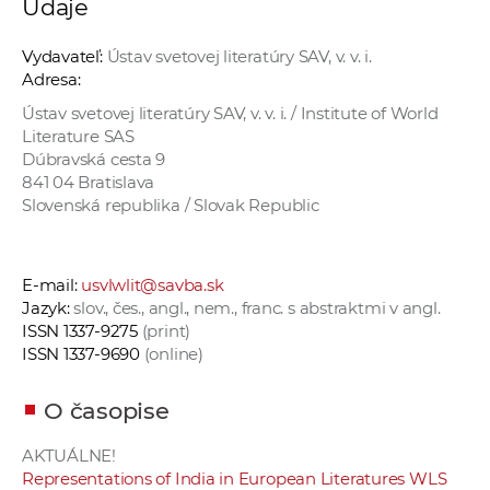
Údaje
a
c
Vydavateľ:
Ústav svetovej literatúry SAV, v. v. i.
o
Adresa:
v
Ústav svetovej literatúry SAV, v. v. i. / Institute of World
n
Literature SAS
í
Dúbravská cesta 9
k
841 04 Bratislava
Slovenská republika / Slovak Republic
o
c
h
E-mail:
usvlwlit@savba.sk
S
Jazyk:
slov., čes., angl., nem., franc. s abstraktmi v angl.
A
ISSN 1337-9275
(print)
V
ISSN 1337-9690
(online)
O časopise
AKTUÁLNE!
Representations of India in European Literatures WLS