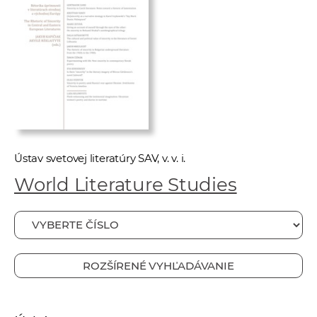
e
v
p
r
a
c
o
v
n
Ústav svetovej literatúry SAV, v. v. i.
í
World Literature Studies
č
k
a
c
h
ROZŠÍRENÉ VYHĽADÁVANIE
a
p
r