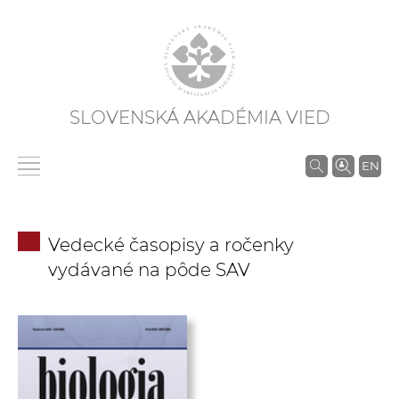
SLOVENSKÁ AKADÉMIA VIED
V
EN
y
h
ľ
Vedecké časopisy a ročenky
a
vydávané na pôde SAV
d
á
v
a
n
i