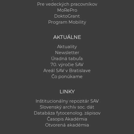
Pre vedeckých pracovníkov
MoRePro
DoktoGrant
Program Mobility
AKTUÁLNE
Aktuality
Newsletter
Úradná tabuľa
70. výročie SAV
Areál SAV v Bratislave
Čo ponúkame
LINKY
Inštitucionálny repozitár SAV
Slovenský archív soc. dát
Databáza fytocenolog. zápisov
Časopis Akadémia
Otvorená akadémia