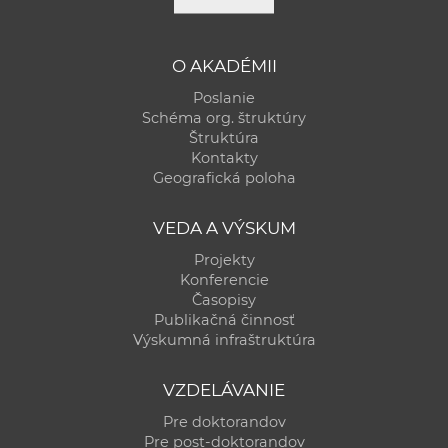
a
c
o
O AKADÉMII
v
Poslanie
n
Schéma org. štruktúry
Štruktúra
í
Kontakty
k
Geografická poloha
o
c
VEDA A VÝSKUM
h
Projekty
S
Konferencie
A
Časopisy
V
Publikačná činnosť
Výskumná infraštruktúra
VZDELÁVANIE
Pre doktorandov
Pre post-doktorandov