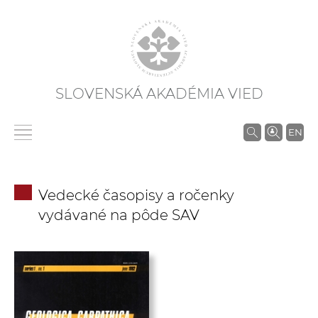
SLOVENSKÁ AKADÉMIA VIED
V
EN
y
h
ľ
Vedecké časopisy a ročenky
a
vydávané na pôde SAV
d
á
v
a
n
i