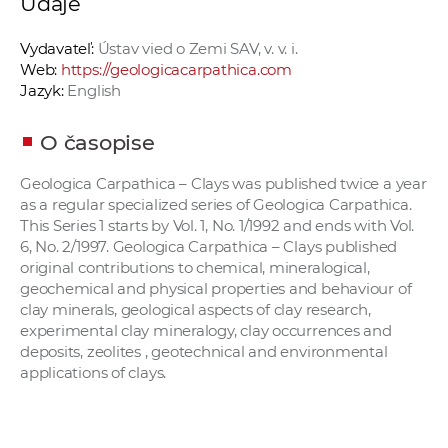
Údaje
a
c
Vydavateľ:
Ústav vied o Zemi SAV, v. v. i.
o
Web:
https://geologicacarpathica.com
Jazyk:
English
v
n
O časopise
í
k
Geologica Carpathica – Clays was published twice a year
o
as a regular specialized series of Geologica Carpathica.
c
This Series 1 starts by Vol. 1, No. 1/1992 and ends with Vol.
h
6, No. 2/1997. Geologica Carpathica – Clays published
S
original contributions to chemical, mineralogical,
geochemical and physical properties and behaviour of
A
clay minerals, geological aspects of clay research,
V
experimental clay mineralogy, clay occurrences and
deposits, zeolites , geotechnical and environmental
applications of clays.