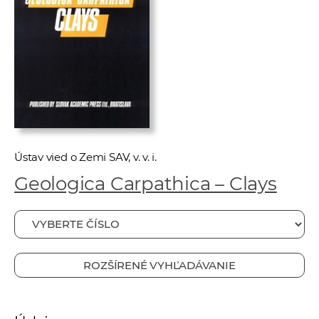
e
v
p
r
a
c
o
v
n
Ústav vied o Zemi SAV, v. v. i.
í
Geologica Carpathica – Clays
č
k
a
c
h
ROZŠÍRENÉ VYHĽADÁVANIE
a
p
r