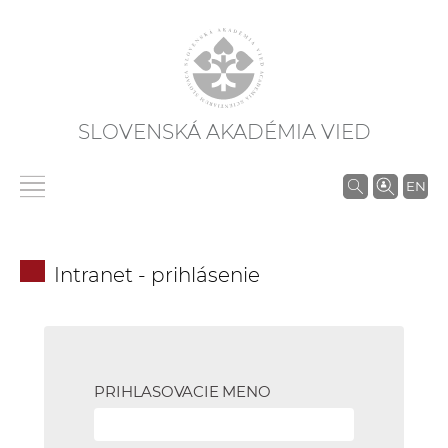
SLOVENSKÁ AKADÉMIA VIED
V
EN
y
h
ľ
Intranet - prihlásenie
a
d
á
v
a
PRIHLASOVACIE MENO
n
i