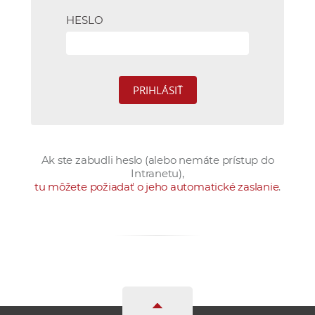
e
HESLO
v
p
r
a
c
o
v
n
Ak ste zabudli heslo (alebo nemáte prístup do
í
Intranetu),
č
tu môžete požiadať o jeho automatické zaslanie
.
k
a
c
h
a
p
r