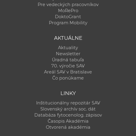
Pre vedeckých pracovníkov
MoRePro
DoktoGrant
Program Mobility
AKTUÁLNE
Aktuality
Newsletter
Úradná tabuľa
70. výročie SAV
Areál SAV v Bratislave
Čo ponúkame
LINKY
Inštitucionálny repozitár SAV
Slovenský archív soc. dát
Databáza fytocenolog. zápisov
Časopis Akadémia
Otvorená akadémia