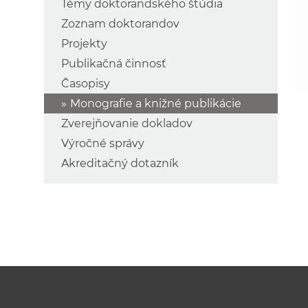
Témy doktorandského štúdia
Zoznam doktorandov
Projekty
Publikačná činnosť
Časopisy
Monografie a knižné publikácie
Zverejňovanie dokladov
Výročné správy
Akreditačný dotazník