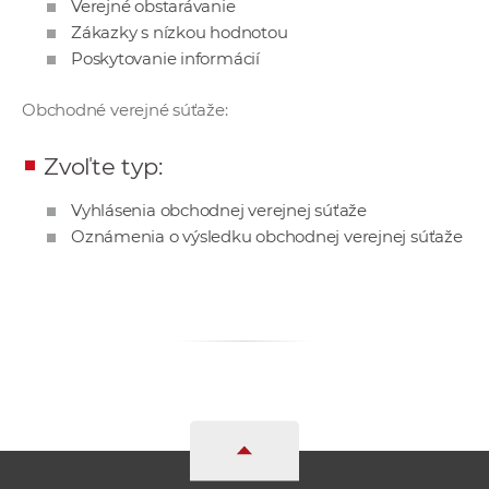
Verejné obstarávanie
a
Zákazky s nízkou hodnotou
c
Poskytovanie informácií
o
v
Obchodné verejné súťaže:
n
í
Zvoľte typ:
k
o
Vyhlásenia obchodnej verejnej súťaže
c
Oznámenia o výsledku obchodnej verejnej súťaže
h
S
A
V