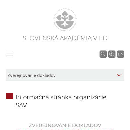
SLOVENSKÁ AKADÉMIA VIED
V
EN
y
h
ľ
a
d
Informačná stránka organizácie
á
SAV
v
a
n
ZVEREJŇOVANIE DOKLADOV
i