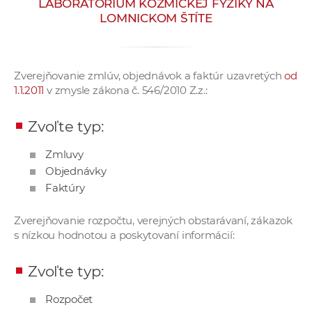
LABORATÓRIUM KOZMICKEJ FYZIKY NA
e
LOMNICKOM ŠTÍTE
v
p
r
Zverejňovanie zmlúv, objednávok a faktúr uzavretých
od
a
1.1.2011
v zmysle zákona č. 546/2010 Z.z.:
c
o
Zvoľte typ:
v
n
Zmluvy
í
Objednávky
č
Faktúry
k
a
Zverejňovanie rozpočtu, verejných obstarávaní, zákazok
s nízkou hodnotou a poskytovaní informácií:
c
h
Zvoľte typ:
a
p
Rozpočet
r