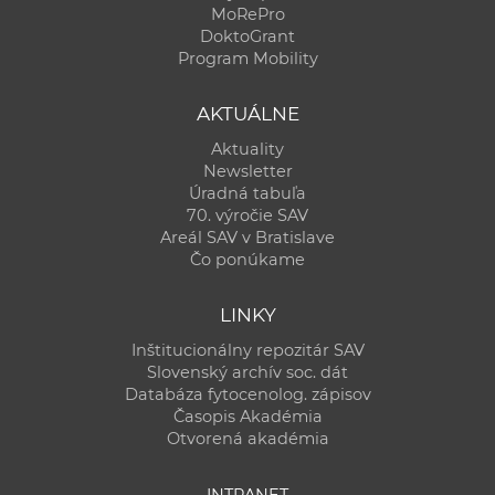
MoRePro
DoktoGrant
Program Mobility
AKTUÁLNE
Aktuality
Newsletter
Úradná tabuľa
70. výročie SAV
Areál SAV v Bratislave
Čo ponúkame
LINKY
Inštitucionálny repozitár SAV
Slovenský archív soc. dát
Databáza fytocenolog. zápisov
Časopis Akadémia
Otvorená akadémia
INTRANET