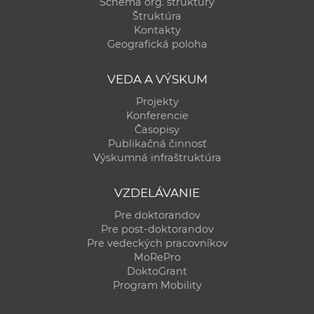
Schéma org. štruktúry
a
Štruktúra
c
Kontakty
Geografická poloha
o
v
VEDA A VÝSKUM
n
í
Projekty
Konferencie
k
Časopisy
o
Publikačná činnosť
c
Výskumná infraštruktúra
h
S
VZDELÁVANIE
A
Pre doktorandov
V
Pre post-doktorandov
Pre vedeckých pracovníkov
MoRePro
DoktoGrant
Program Mobility