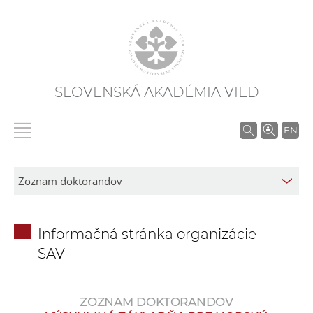
SLOVENSKÁ AKADÉMIA VIED
V
EN
y
h
ľ
a
d
Informačná stránka organizácie
á
SAV
v
a
n
ZOZNAM DOKTORANDOV
i