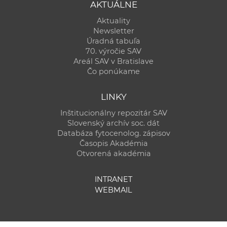
AKTUÁLNE
Aktuality
Newsletter
Úradná tabuľa
70. výročie SAV
Areál SAV v Bratislave
Čo ponúkame
LINKY
Inštitucionálny repozitár SAV
Slovenský archív soc. dát
Databáza fytocenolog. zápisov
Časopis Akadémia
Otvorená akadémia
INTRANET
WEBMAIL