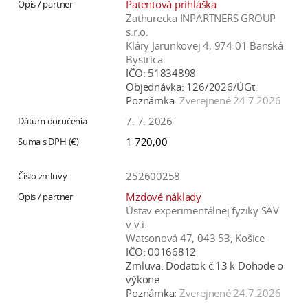
Patentová prihláška
Zathurecka INPARTNERS GROUP
s.r.o.
Kláry Jarunkovej 4, 974 01 Banská
Bystrica
IČO:
51834898
Objednávka:
126/2026/ÚGt
Poznámka:
Zverejnené 24.7.2026
7. 7. 2026
1 720,00
252600258
Mzdové náklady
Ústav experimentálnej fyziky SAV
v.v.i.
Watsonová 47, 043 53, Košice
IČO:
00166812
Zmluva:
Dodatok č.13 k Dohode o
výkone
Poznámka:
Zverejnené 24.7.2026