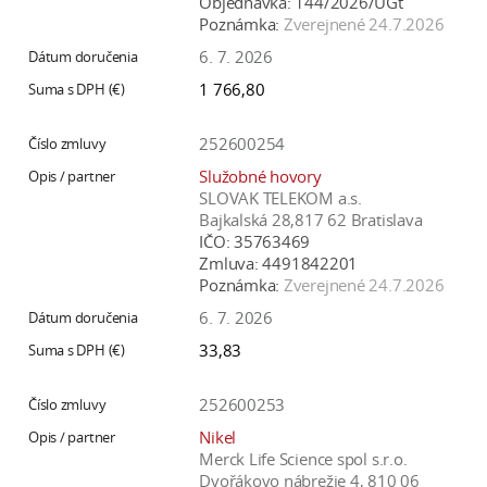
Objednávka:
144/2026/ÚGt
Poznámka:
Zverejnené 24.7.2026
6. 7. 2026
1 766,80
252600254
Služobné hovory
SLOVAK TELEKOM a.s.
Bajkalská 28,817 62 Bratislava
IČO:
35763469
Zmluva:
4491842201
Poznámka:
Zverejnené 24.7.2026
6. 7. 2026
33,83
252600253
Nikel
Merck Life Science spol s.r.o.
Dvořákovo nábrežie 4, 810 06