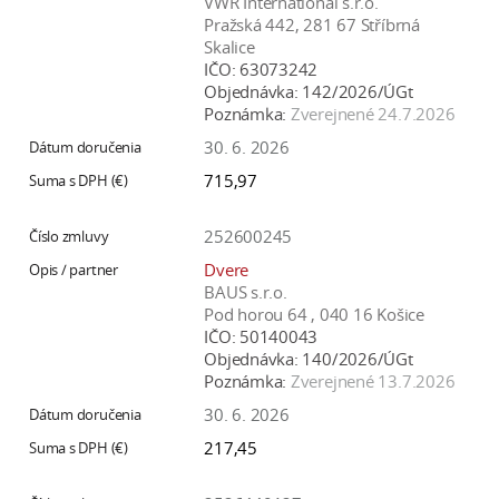
VWR International s.r.o.
Pražská 442, 281 67 Stříbrná
Skalice
IČO:
63073242
Objednávka:
142/2026/ÚGt
Poznámka:
Zverejnené 24.7.2026
30. 6. 2026
715,97
252600245
Dvere
BAUS s.r.o.
Pod horou 64 , 040 16 Košice
IČO:
50140043
Objednávka:
140/2026/ÚGt
Poznámka:
Zverejnené 13.7.2026
30. 6. 2026
217,45