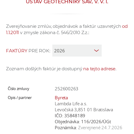
ÚSTAV GEOTECHNIKY SAV, V. V. I.
e
v
p
Zverejňovanie zmlúv, objednávok a faktúr uzavretých
od
r
1.1.2011
v zmysle zákona č. 546/2010 Z.z.:
a
c
o
FAKTÚRY
PRE ROK:
v
n
Zoznam došlých faktúr je dostupný
na tejto adrese
.
í
č
k
252600263
a
Byreta
c
Lambda Life a.s.
h
Levočská 3,851 01 Bratislava
IČO:
35848189
a
Objednávka:
116/2026/ÚGt
p
Poznámka:
Zverejnené 24.7.2026
r