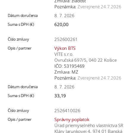
Zmluva:
žiadosť
Poznámka:
Zverejnené 24.7.2026
8. 7. 2026
620,00
252600261
Výkon BTS
VITE s.r.o.
Ovručská 697/5, 040 22 Košice
IČO:
53195469
Zmluva:
MZ
Poznámka:
Zverejnené 24.7.2026
8. 7. 2026
33,19
2526410026
Správny poplatok
Úrad priemyselného vlastníctva SR
Kláry Jarunkovej 4, 974 01 Banská