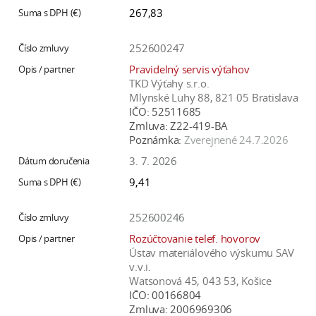
267,83
252600247
Pravidelný servis výťahov
TKD Výťahy s.r.o.
Mlynské Luhy 88, 821 05 Bratislava
IČO:
52511685
Zmluva:
Z22-419-BA
Poznámka:
Zverejnené 24.7.2026
3. 7. 2026
9,41
252600246
Rozúčtovanie telef. hovorov
Ústav materiálového výskumu SAV
v.v.i.
Watsonová 45, 043 53, Košice
IČO:
00166804
Zmluva:
2006969306