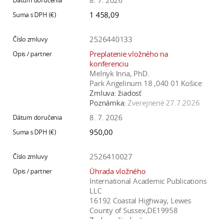
8. 7. 2026
1 458,09
2526440133
Preplatenie vložného na
konferenciu
Melnyk Inna, PhD.
Park Angelinum 18 ,040 01 Košice
Zmluva:
žiadosť
Poznámka:
Zverejnené 27.7.2026
8. 7. 2026
950,00
2526410027
Úhrada vložného
International Academic Publications
LLC
16192 Coastal Highway, Lewes
County of Sussex,DE19958