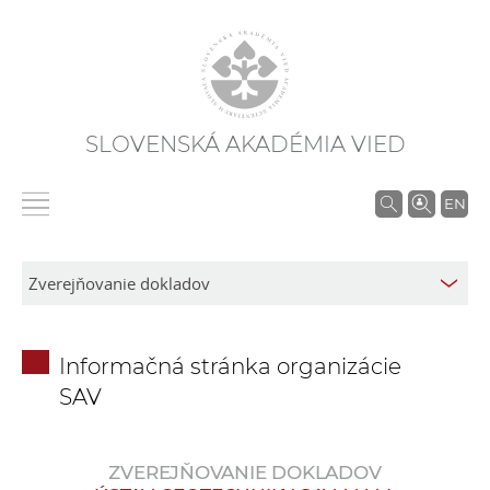
SLOVENSKÁ AKADÉMIA VIED
V
EN
y
h
ľ
a
d
Informačná stránka organizácie
á
SAV
v
a
n
ZVEREJŇOVANIE DOKLADOV
i