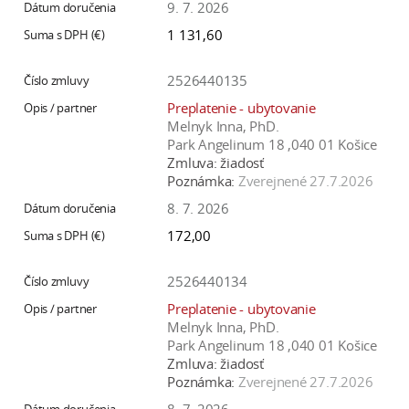
9. 7. 2026
a
1 131,60
c
o
2526440135
v
n
Preplatenie - ubytovanie
Melnyk Inna, PhD.
í
Park Angelinum 18 ,040 01 Košice
k
Zmluva:
žiadosť
o
Poznámka:
Zverejnené 27.7.2026
c
8. 7. 2026
h
172,00
S
A
2526440134
V
Preplatenie - ubytovanie
Melnyk Inna, PhD.
Park Angelinum 18 ,040 01 Košice
Zmluva:
žiadosť
Poznámka:
Zverejnené 27.7.2026