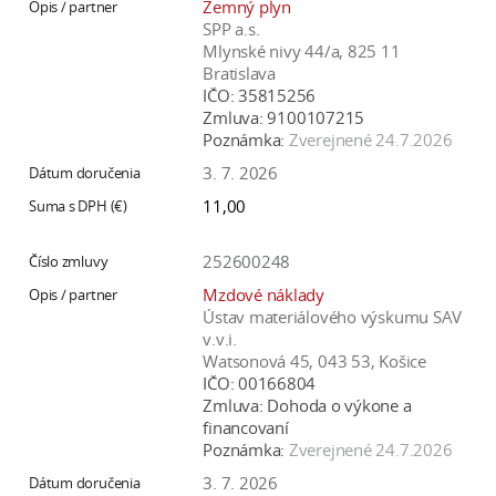
Zemný plyn
SPP a.s.
Mlynské nivy 44/a, 825 11
Bratislava
IČO:
35815256
Zmluva:
9100107215
Poznámka:
Zverejnené 24.7.2026
3. 7. 2026
11,00
252600248
Mzdové náklady
Ústav materiálového výskumu SAV
v.v.i.
Watsonová 45, 043 53, Košice
IČO:
00166804
Zmluva:
Dohoda o výkone a
financovaní
Poznámka:
Zverejnené 24.7.2026
3. 7. 2026