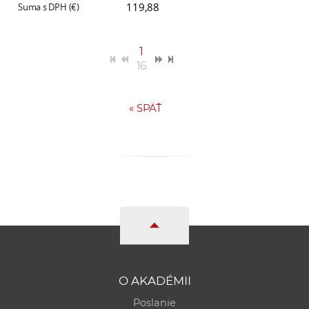
119,88
1
16
«
SPÄŤ
O AKADÉMII
Poslanie