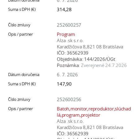
6. 7. 2026
314,28
252600257
Program
Alza .sk s.r.o.
Karadžičova 8,821 08 Bratislava
IČO:
36562939
Objednávka:
144/2026/ÚGt
Poznámka:
Zverejnené 24.7.2026
6. 7. 2026
147,90
252600256
Batoh,monitor,reproduktor,slúchad
lá,program,projektor
Alza .sk s.r.o.
Karadžičova 8,821 08 Bratislava
IČO:
36562939