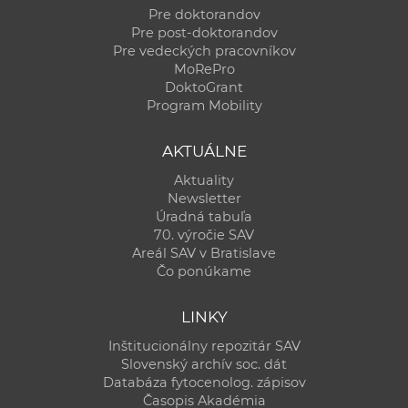
Pre doktorandov
Pre post-doktorandov
Pre vedeckých pracovníkov
MoRePro
DoktoGrant
Program Mobility
AKTUÁLNE
Aktuality
Newsletter
Úradná tabuľa
70. výročie SAV
Areál SAV v Bratislave
Čo ponúkame
LINKY
Inštitucionálny repozitár SAV
Slovenský archív soc. dát
Databáza fytocenolog. zápisov
Časopis Akadémia