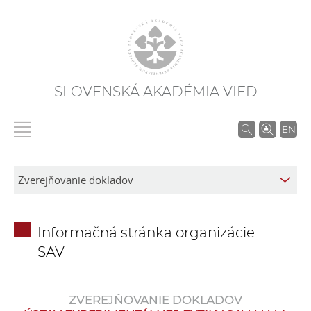
SLOVENSKÁ AKADÉMIA VIED
V
EN
y
h
ľ
a
d
Informačná stránka organizácie
á
SAV
v
a
n
ZVEREJŇOVANIE DOKLADOV
i