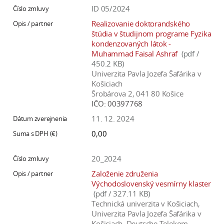
a
ID 05/2024
c
Realizovanie doktorandského
o
štúdia v študijnom programe Fyzika
kondenzovaných látok -
v
Muhammad Faisal Ashraf
(pdf /
n
450.2 KB)
í
Univerzita Pavla Jozefa Šafárika v
k
Košiciach
Šrobárova 2, 041 80 Košice
o
IČO:
00397768
c
11. 12. 2024
h
S
0,00
A
V
20_2024
Založenie združenia
Východoslovenský vesmírny klaster
(pdf / 327.11 KB)
Technická univerzita v Košiciach,
Univerzita Pavla Jozefa Šafárika v
Košiciach, Deutsche Telekom