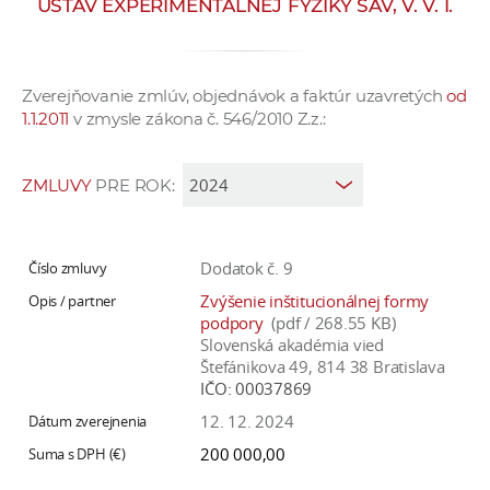
ÚSTAV EXPERIMENTÁLNEJ FYZIKY SAV, V. V. I.
e
v
p
Zverejňovanie zmlúv, objednávok a faktúr uzavretých
od
r
1.1.2011
v zmysle zákona č. 546/2010 Z.z.:
a
c
o
ZMLUVY
PRE ROK:
v
n
í
Dodatok č. 9
č
Zvýšenie inštitucionálnej formy
k
podpory
(pdf / 268.55 KB)
a
Slovenská akadémia vied
Štefánikova 49, 814 38 Bratislava
c
IČO:
00037869
h
12. 12. 2024
a
p
200 000,00
r