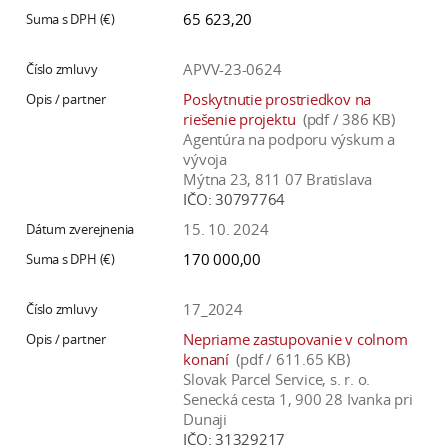
65 623,20
APVV-23-0624
Poskytnutie prostriedkov na
riešenie projektu
(pdf / 386 KB)
Agentúra na podporu výskum a
vývoja
Mýtna 23, 811 07 Bratislava
IČO:
30797764
15. 10. 2024
170 000,00
17_2024
Nepriame zastupovanie v colnom
konaní
(pdf / 611.65 KB)
Slovak Parcel Service, s. r. o.
Senecká cesta 1, 900 28 Ivanka pri
Dunaji
IČO:
31329217