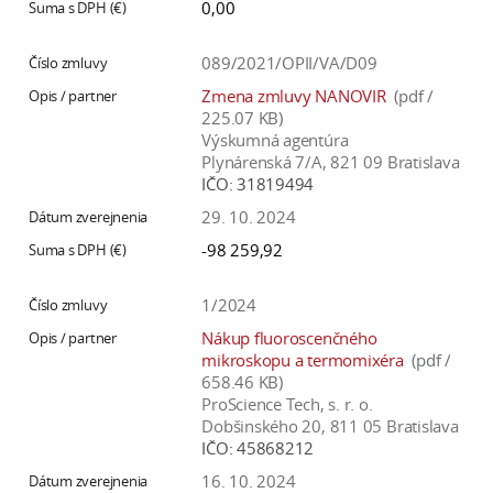
0,00
089/2021/OPII/VA/D09
Zmena zmluvy NANOVIR
(pdf /
225.07 KB)
Výskumná agentúra
Plynárenská 7/A, 821 09 Bratislava
IČO:
31819494
29. 10. 2024
-98 259,92
1/2024
Nákup fluoroscenčného
mikroskopu a termomixéra
(pdf /
658.46 KB)
ProScience Tech, s. r. o.
Dobšinského 20, 811 05 Bratislava
IČO:
45868212
16. 10. 2024