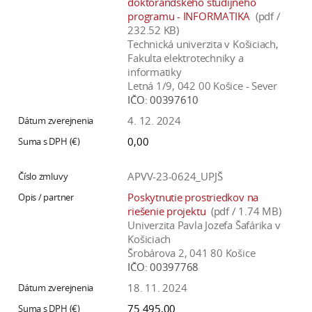
doktorandského študijného
programu - INFORMATIKA
(pdf /
232.52 KB)
Technická univerzita v Košiciach,
Fakulta elektrotechniky a
informatiky
Letná 1/9, 042 00 Košice - Sever
IČO:
00397610
4. 12. 2024
0,00
APVV-23-0624_UPJŠ
Poskytnutie prostriedkov na
riešenie projektu
(pdf / 1.74 MB)
Univerzita Pavla Jozefa Šafárika v
Košiciach
Šrobárova 2, 041 80 Košice
IČO:
00397768
18. 11. 2024
75 495,00