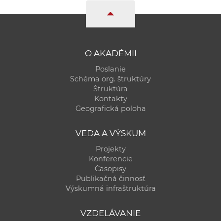
O AKADÉMII
Poslanie
Schéma org. štruktúry
Štruktúra
Kontakty
Geografická poloha
VEDA A VÝSKUM
Projekty
Konferencie
Časopisy
Publikačná činnosť
Výskumná infraštruktúra
VZDELÁVANIE