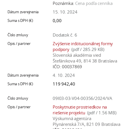
Poznámka:
Cena podľa cenníka
15. 10. 2024
0,00
Dodatok č. 6
Zvýšenie inštitucionálnej formy
podpory
(pdf / 285.29 KB)
Slovenská akadémia vied
Štefánikova 49, 814 38 Bratislava
IČO:
00037869
4. 10. 2024
119 942,40
09I03-03-V04-00356/2024/VA
Poskytnutie prostriedkov na
riešenie projektu
(pdf / 1.56 MB)
Výskumná agentúra
Plynárenská 7/A, 821 09 Bratislava