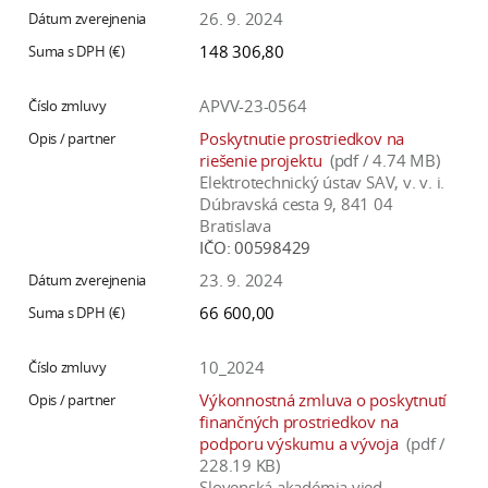
26. 9. 2024
148 306,80
APVV-23-0564
Poskytnutie prostriedkov na
riešenie projektu
(pdf / 4.74 MB)
Elektrotechnický ústav SAV, v. v. i.
Dúbravská cesta 9, 841 04
Bratislava
IČO:
00598429
23. 9. 2024
66 600,00
10_2024
Výkonnostná zmluva o poskytnutí
finančných prostriedkov na
podporu výskumu a vývoja
(pdf /
228.19 KB)
Slovenská akadémia vied