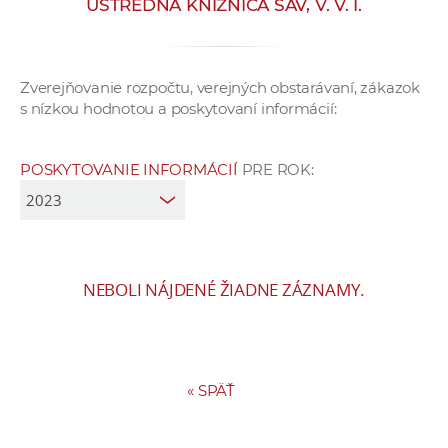
ÚSTREDNÁ KNIŽNICA SAV, V. V. I.
e
v
p
Zverejňovanie rozpočtu, verejných obstarávaní, zákazok
r
s nízkou hodnotou a poskytovaní informácií:
a
c
o
POSKYTOVANIE INFORMÁCIÍ
PRE ROK:
v
n
í
č
NEBOLI NÁJDENÉ ŽIADNE ZÁZNAMY.
k
a
c
h
a
«
SPÄŤ
p
r