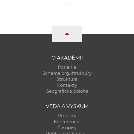
a
c
o
v
n
í
k
o
O AKADÉMII
c
Poslanie
h
Schéma org. štruktúry
Štruktúra
S
Kontakty
A
Geografická poloha
V
VEDA A VÝSKUM
Projekty
Konferencie
Časopisy
Publikačná činnosť