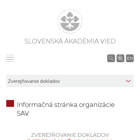
SLOVENSKÁ AKADÉMIA VIED
V
EN
y
h
ľ
a
d
Informačná stránka organizácie
á
SAV
v
a
n
ZVEREJŇOVANIE DOKLADOV
i