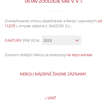
ÚSTAV ZOOLÓGIE SAV, V. V. I.
e
v
p
Zverejňovanie zmlúv, objednávok a faktúr uzavretých
od
r
1.1.2011
v zmysle zákona č. 546/2010 Z.z.:
a
c
o
FAKTÚRY
PRE ROK:
v
n
Zoznam došlých faktúr je dostupný
na tejto adrese
.
í
č
k
NEBOLI NÁJDENÉ ŽIADNE ZÁZNAMY.
a
c
h
a
«
SPÄŤ
p
r