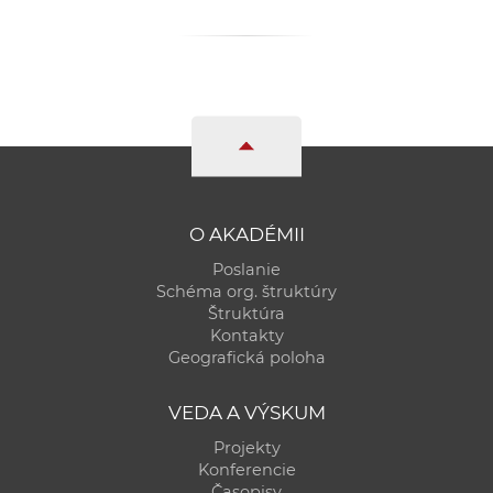
a
c
o
v
n
í
k
o
O AKADÉMII
c
h
Poslanie
Schéma org. štruktúry
S
Štruktúra
A
Kontakty
V
Geografická poloha
VEDA A VÝSKUM
Projekty
Konferencie
Časopisy