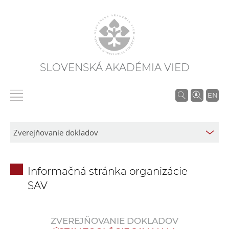
SLOVENSKÁ AKADÉMIA VIED
V
EN
y
h
ľ
a
d
Informačná stránka organizácie
á
SAV
v
a
n
ZVEREJŇOVANIE DOKLADOV
i