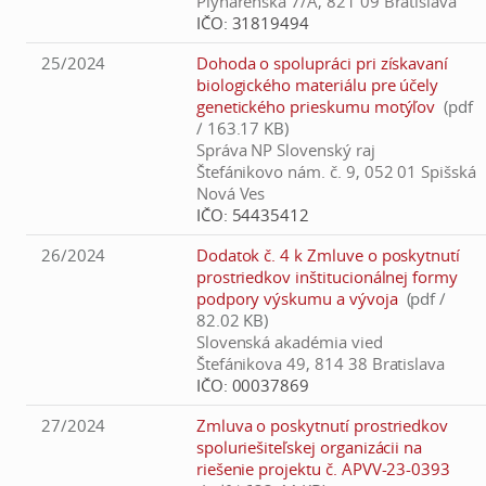
Plynárenská 7/A, 821 09 Bratislava
IČO:
31819494
25/2024
Dohoda o spolupráci pri získavaní
biologického materiálu pre účely
genetického prieskumu motýľov
(pdf
/ 163.17 KB)
Správa NP Slovenský raj
Štefánikovo nám. č. 9, 052 01 Spišská
Nová Ves
IČO:
54435412
26/2024
Dodatok č. 4 k Zmluve o poskytnutí
prostriedkov inštitucionálnej formy
podpory výskumu a vývoja
(pdf /
82.02 KB)
Slovenská akadémia vied
Štefánikova 49, 814 38 Bratislava
IČO:
00037869
27/2024
Zmluva o poskytnutí prostriedkov
spoluriešiteľskej organizácii na
riešenie projektu č. APVV-23-0393