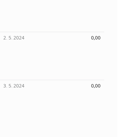
k
o
n
c
h
k
S
2. 5. 2024
0,00
A
a
V
c
h
3. 5. 2024
0,00
S
A
V