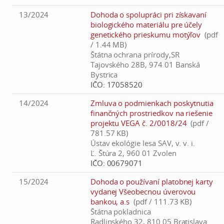
13/2024
Dohoda o spolupráci pri získavaní
biologického materiálu pre účely
genetického prieskumu motýľov
(pdf
/ 1.44 MB)
Štátna ochrana prírody,SR
Tajovského 28B, 974 01 Banská
Bystrica
IČO:
17058520
14/2024
Zmluva o podmienkach poskytnutia
finančných prostriedkov na riešenie
projektu VEGA č. 2/0018/24
(pdf /
781.57 KB)
Ústav ekológie lesa SAV, v. v. i.
Ľ. Štúra 2, 960 01 Zvolen
IČO:
00679071
15/2024
Dohoda o používaní platobnej karty
vydanej Všeobecnou úverovou
bankou, a.s
(pdf / 111.73 KB)
Štátna pokladnica
Radlinského 32, 810 05 Bratislava