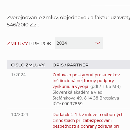
Zverejňovanie zmlúv, objednávok a faktúr uzavre
546/2010 Z.z.:
ZMLUVY
PRE ROK:
ČÍSLO ZMLUVY
OPIS /
PARTNER
1/2024
Zmluva o poskytnutí prostriedkov
inštitucionálnej formy podpory
výskumu a vývoja
(pdf / 1.66 MB)
Slovenská akadémia vied
Štefánikova 49, 814 38 Bratislava
IČO:
00037869
10/2024
Dodatok č. 1 k Zmluve o odborných
činnostiach pri zabezpečovaní
bezpečnosti a ochrany zdravia pri