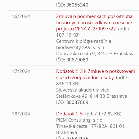
IČO:
36065340
16/2024
Zmluva o podmienkach poskytnutia
finančných prostriedkov na riešenie
projektu VEGA č. 2/0097/22
(pdf /
107.16 KB)
Centrum biológie rastlín a
biodiverzity SAV, v. v. i.
Dúbravská cesta 9, 845 23 Bratislava
IČO:
00679089
17/2024
Dodatok č. 3 k Zmluve o poskytovaní
služieb zodpovednej osoby
(pdf /
846.19 KB)
Slovenská akadémia vied
Štefánikova 49, 814 38 Bratislava
IČO:
00037869
18/2024
Dodatok č. 5
(pdf / 172.82 KB)
PIEM Consulting, s.r.o.
Trnavská cesta 177/82A, 821 01
Bratislava
IČO:
47687126