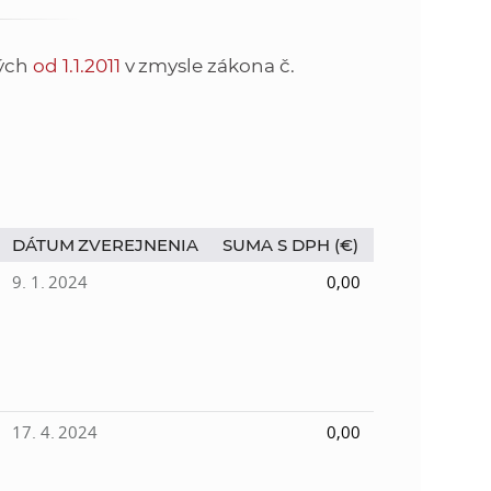
o
v
n
n
tých
od 1.1.2011
v zmysle zákona č.
í
i
č
k
e
a
c
n
h
DÁTUM ZVEREJNENIA
SUMA S DPH (€)
a
a
p
9. 1. 2024
0,00
r
s
a
c
t
o
v
r
17. 4. 2024
0,00
n
í
á