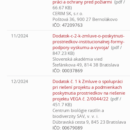
práci a ochrany pred požiarmi
(pdf /
66.67 KB)
CERIM SK, s.r.o.
Poštová 36, 900 27 Bernolákovo
IČO:
47209763
11/2024
Dodatok-c-2-k-zmluve-o-poskytnuti-
prostriedkov-institucionalnej-formy-
podpory-vyskumu-a-vyvoja/
(pdf /
847.23 KB)
Slovenská akadémia vied
Štefánikova 49, 814 38 Bratislava
IČO:
00037869
12/2024
Dodatok č. 1 k Zmluve o spolupráci
pri riešení projektu a podmienkach
poskytnutia prostriedkov na riešenie
projektu VEGA č. 2/0044/22
(pdf /
451.7 KB)
Centrum biológie rastlín a
biodiverzity SAV, v. v. i.
Dúbravská cesta 9, 845 23 Bratislava
IČO:
00679089