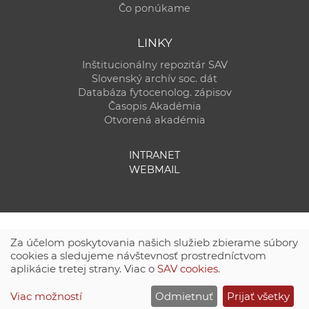
Čo ponúkame
LINKY
Inštitucionálny repozitár SAV
Slovenský archív soc. dát
Databáza fytocenolog. zápisov
Časopis Akadémia
Otvorená akadémia
INTRANET
WEBMAIL
Za účelom poskytovania našich služieb zbierame súbory
cookies a sledujeme návštevnosť prostredníctvom
aplikácie tretej strany. Viac o
SAV cookies
.
Technická podpora:
CSČ SAV, v. v. i. - Výpočtové stredisko SAV
Viac možností
Odmietnuť
Prijať všetky
Site map
|
Zásady ochrany súkromných údajov