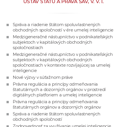
ÚSTAV ŠTÁTU A PRÁVA SAV, V. V. I.
e
v
p
Správa a riadenie štátom spoluvlastnených
r
obchodných spoločností v ére umelej inteligencie
a
Medzigeneračné nástupníctvo v podnikateľských
c
subjektoch v kapitálových obchodných
o
spoločnostiach
v
Medzigeneračné nástupníctvo v podnikateľských
subjektoch v kapitálových obchodných
n
spoločnostiach v kontexte rozvíjajúcej sa umelej
í
inteligencie
č
Nové výzvy v súťažnom práve
k
Právna regulácia a princípy odmeňovania
a
štatutárnych a dozorných orgánov v prostredí
digitálnych platforiem a umelej inteligencie
c
Právna regulácia a princípy odmeňovania
h
štatutárnych orgánov a dozorných orgánov
a
Správa a riadenie štátom spoluvlastnených
p
obchodných spoločností
r
Zodpovednosť za využívanie umelej inteligencie