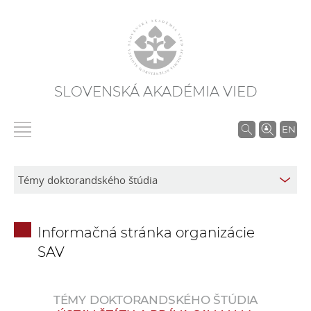
SLOVENSKÁ AKADÉMIA VIED
V
EN
y
h
ľ
a
d
Informačná stránka organizácie
á
SAV
v
a
n
TÉMY DOKTORANDSKÉHO ŠTÚDIA
i