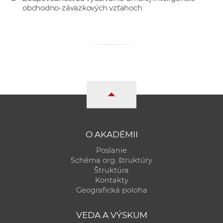
a
obchodno-záväzkových vzťahoch
c
o
v
n
í
k
o
c
h
S
O AKADÉMII
A
Poslanie
V
Schéma org. štruktúry
Štruktúra
Kontakty
Geografická poloha
VEDA A VÝSKUM