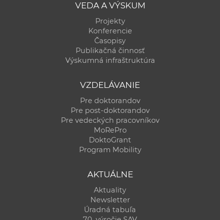
VEDA A VÝSKUM
a
c
Projekty
Konferencie
o
Časopisy
v
Publikačná činnosť
n
Výskumná infraštruktúra
í
k
VZDELÁVANIE
o
Pre doktorandov
c
Pre post-doktorandov
h
Pre vedeckých pracovníkov
MoRePro
S
DoktoGrant
A
Program Mobility
V
AKTUÁLNE
Aktuality
Newsletter
Úradná tabuľa
70. výročie SAV