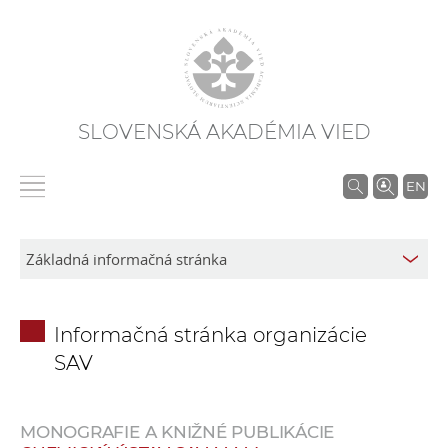
SLOVENSKÁ AKADÉMIA VIED
V
EN
y
h
ľ
a
d
Informačná stránka organizácie
á
SAV
v
a
n
MONOGRAFIE A KNIŽNÉ PUBLIKÁCIE
i