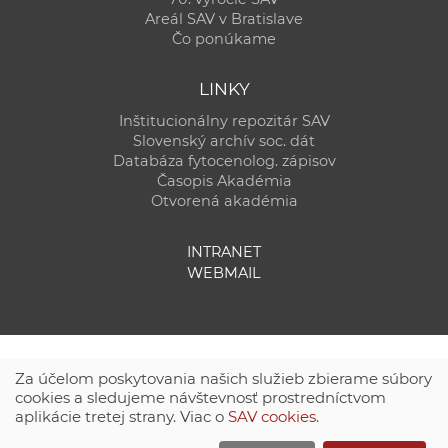
Areál SAV v Bratislave
Čo ponúkame
LINKY
Inštitucionálny repozitár SAV
Slovenský archív soc. dát
Databáza fytocenolog. zápisov
Časopis Akadémia
Otvorená akadémia
INTRANET
WEBMAIL
Za účelom poskytovania našich služieb zbierame súbory
cookies a sledujeme návštevnosť prostredníctvom
aplikácie tretej strany. Viac o
SAV cookies
.
Technická podpora:
CSČ SAV, v. v. i. - Výpočtové stredisko SAV