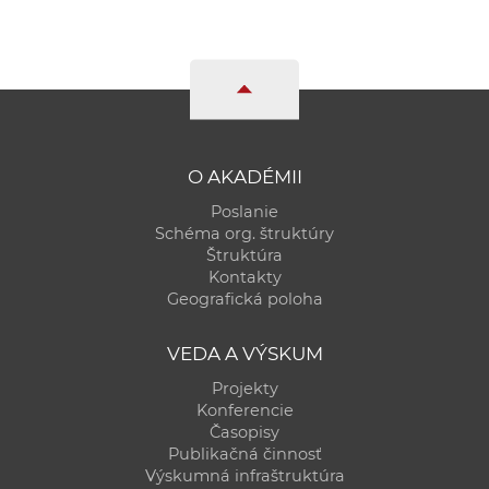
a
c
o
v
n
í
O AKADÉMII
k
o
Poslanie
Schéma org. štruktúry
c
Štruktúra
h
Kontakty
S
Geografická poloha
A
V
VEDA A VÝSKUM
Projekty
Konferencie
Časopisy
Publikačná činnosť
Výskumná infraštruktúra