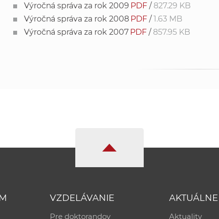
Výročná správa za rok 2009
PDF
/
827.29 KB
Výročná správa za rok 2008
PDF
/
1.63 MB
Výročná správa za rok 2007
PDF
/
857.95 KB
UM
VZDELÁVANIE
AKTUÁLNE
Pre doktorandov
Aktuality