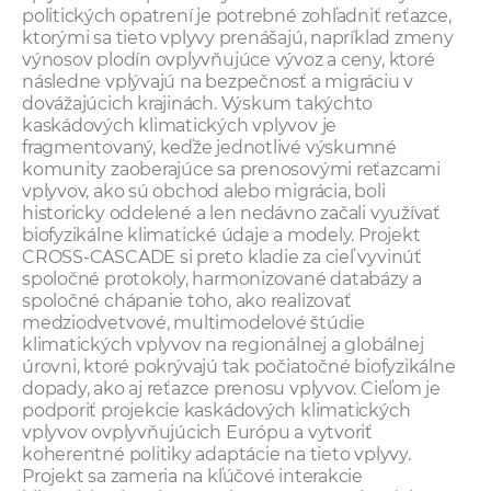
politických opatrení je potrebné zohľadniť reťazce,
ktorými sa tieto vplyvy prenášajú, napríklad zmeny
výnosov plodín ovplyvňujúce vývoz a ceny, ktoré
následne vplývajú na bezpečnosť a migráciu v
dovážajúcich krajinách. Výskum takýchto
kaskádových klimatických vplyvov je
fragmentovaný, keďže jednotlivé výskumné
komunity zaoberajúce sa prenosovými reťazcami
vplyvov, ako sú obchod alebo migrácia, boli
historicky oddelené a len nedávno začali využívať
biofyzikálne klimatické údaje a modely. Projekt
CROSS-CASCADE si preto kladie za cieľ vyvinúť
spoločné protokoly, harmonizované databázy a
spoločné chápanie toho, ako realizovať
medziodvetvové, multimodelové štúdie
klimatických vplyvov na regionálnej a globálnej
úrovni, ktoré pokrývajú tak počiatočné biofyzikálne
dopady, ako aj reťazce prenosu vplyvov. Cieľom je
podporiť projekcie kaskádových klimatických
vplyvov ovplyvňujúcich Európu a vytvoriť
koherentné politiky adaptácie na tieto vplyvy.
Projekt sa zameria na kľúčové interakcie