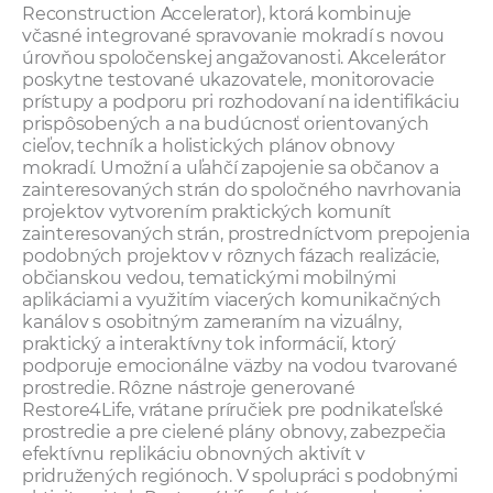
Reconstruction Accelerator), ktorá kombinuje
včasné integrované spravovanie mokradí s novou
úrovňou spoločenskej angažovanosti. Akcelerátor
poskytne testované ukazovatele, monitorovacie
prístupy a podporu pri rozhodovaní na identifikáciu
prispôsobených a na budúcnosť orientovaných
cieľov, techník a holistických plánov obnovy
mokradí. Umožní a uľahčí zapojenie sa občanov a
zainteresovaných strán do spoločného navrhovania
projektov vytvorením praktických komunít
zainteresovaných strán, prostredníctvom prepojenia
podobných projektov v rôznych fázach realizácie,
občianskou vedou, tematickými mobilnými
aplikáciami a využitím viacerých komunikačných
kanálov s osobitným zameraním na vizuálny,
praktický a interaktívny tok informácií, ktorý
podporuje emocionálne väzby na vodou tvarované
prostredie. Rôzne nástroje generované
Restore4Life, vrátane príručiek pre podnikateľské
prostredie a pre cielené plány obnovy, zabezpečia
efektívnu replikáciu obnovných aktivít v
pridružených regiónoch. V spolupráci s podobnými