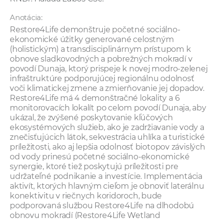
Anotácia:
Restore4Life demonštruje početné sociálno-
ekonomické úžitky generované celostným
(holistickým) a transdisciplinárnym prístupom k
obnove sladkovodných a pobrežných mokradí v
povodí Dunaja, ktorý prispeje k novej modro-zelenej
infraštruktúre podporujúcej regionálnu odolnosť
voči klimatickej zmene a zmierňovanie jej dopadov.
Restore4Life má 4 demonštračné lokality a 6
monitorovacích lokalít po celom povodí Dunaja, aby
ukázal, že zvýšené poskytovanie kľúčových
ekosystémových služieb, ako je zadržiavanie vody a
znečisťujúcich látok, sekvestrácia uhlíka a turistické
príležitosti, ako aj lepšia odolnosť biotopov závislých
od vody prinesú početné sociálno-ekonomické
synergie, ktoré tiež poskytujú príležitosti pre
udržateľné podnikanie a investície. Implementácia
aktivít, ktorých hlavným cieľom je obnoviť laterálnu
konektivitu v riečnych koridoroch, bude
podporovaná službou Restore4Life na dlhodobú
obnovu mokradí (Restore4Life Wetland