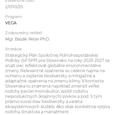
Evidenčné číslo:
2/0110/25
Program:
VEGA
Zodpovedný riešiteľ:
Mgr. Bezák Peter PhD.
Anotácia:
Strategický Plán Spoločnej Poľnohospodárskej
Politiky (SP SPP) pre Slovensko na roky 2023-2027 sa
snaží viac reflektovať globálne environmentálne
zmeny. Relevantné opatrenia sú cielené najmä na
ochranu a zvýšenie biodiverzity a mitigačné a
adaptačné opatrenia na zmenu klímy. V kontexte
Slovenska to znamená napríklad zmenšiť veľké
rozlohy parciel monokultúr, zvýšiť rozlohu
neprodukčných (krajinných) prvkov a pod. S tým
priamo súvisí stav biodiverzity a varieta
ekosystémových služieb. Ako však konkrétne vplýva
rozloha, štruktúra a manažment