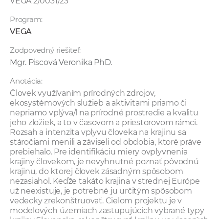
VEGA 2/0031/23
Program:
VEGA
Zodpovedný riešiteľ:
Mgr. Piscová Veronika PhD.
Anotácia:
Človek využívaním prírodných zdrojov,
ekosystémových služieb a aktivitami priamo či
nepriamo vplýva/l na prírodné prostredie a kvalitu
jeho zložiek, a to v časovom a priestorovom rámci.
Rozsah a intenzita vplyvu človeka na krajinu sa
stáročiami menili a záviseli od obdobia, ktoré práve
prebiehalo. Pre identifikáciu miery ovplyvnenia
krajiny človekom, je nevyhnutné poznať pôvodnú
krajinu, do ktorej človek zásadným spôsobom
nezasiahol. Keďže takáto krajina v strednej Európe
už neexistuje, je potrebné ju určitým spôsobom
vedecky zrekonštruovať. Cieľom projektu je v
modelových územiach zastupujúcich vybrané typy