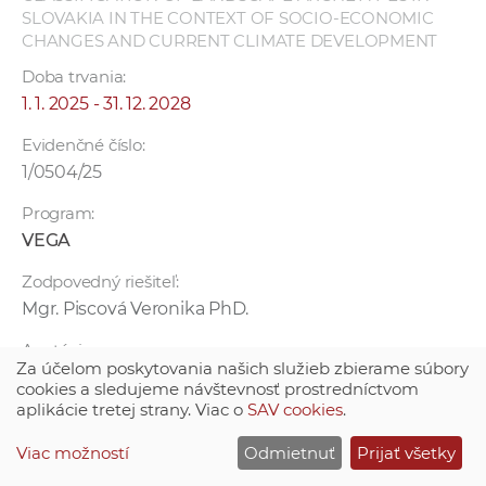
SLOVAKIA IN THE CONTEXT OF SOCIO-ECONOMIC
CHANGES AND CURRENT CLIMATE DEVELOPMENT
Doba trvania:
1. 1. 2025 - 31. 12. 2028
Evidenčné číslo:
1/0504/25
Program:
VEGA
Zodpovedný riešiteľ:
Mgr. Piscová Veronika PhD.
Anotácia:
Za účelom poskytovania našich služieb zbierame súbory
Archetypy krajiny predstavujú územia odrážajúce
cookies a sledujeme návštevnosť prostredníctvom
spolupôsobenie človeka a vlastností krajiny s
aplikácie tretej strany. Viac o
SAV cookies
.
dôrazom na rešpektovanie prírodných zákonitostí a
procesov. Základnými kritériami vymedzenia územia
Viac možností
Odmietnuť
Prijať všetky
ako archetypu sú fyziognomické znaky v podobe
špecifických polohových podmienok, priestorového