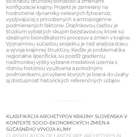
so stratou druhovej bohatosti a zmenami
konfigurácie krajiny. Projekt je zameraný na
hodnotenie dynamiky nelesných fytocenóz,
vyplývajúcej z prirodzených a antropogénne
podmienených faktorov. Doplnkovou časťou je
štúdium vybratých skupín bezstavovcov, ktoré sú
ideálnymi bioindikátormi procesov a zmien v krajine.
Významnou súčasťou projektu je tiež analýza stavu
a vývoja krajinnej štruktúry. Keďže je problematika
regionálne špecifická, sú pozdĺž gradientu
nadmorskej výšky vybrané modelové územia s
rôznou históriou využívania a prírodnými
podmienkami, pri výbere ktorých je braná do úvahy
aj dostupnosť historických referenčných údajov.
KLASIFIKÁCIA ARCHETYPOV KRAJINY SLOVENSKA V
KONTEXTE SOCIO-EKONOMICKÝCH ZMIEN A
SÚČASNÉHO VÝVOJA KLÍMY
CLASSIFICATION OF LANDSCAPE ARCHETYPES IN