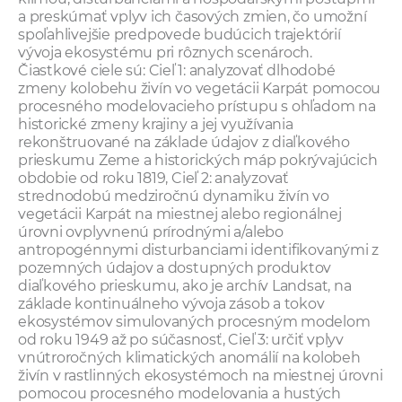
a preskúmať vplyv ich časových zmien, čo umožní
spoľahlivejšie predpovede budúcich trajektórií
vývoja ekosystému pri rôznych scenároch.
Čiastkové ciele sú: Cieľ 1: analyzovať dlhodobé
zmeny kolobehu živín vo vegetácii Karpát pomocou
procesného modelovacieho prístupu s ohľadom na
historické zmeny krajiny a jej využívania
rekonštruované na základe údajov z diaľkového
prieskumu Zeme a historických máp pokrývajúcich
obdobie od roku 1819, Cieľ 2: analyzovať
strednodobú medziročnú dynamiku živín vo
vegetácii Karpát na miestnej alebo regionálnej
úrovni ovplyvnenú prírodnými a/alebo
antropogénnymi disturbanciami identifikovanými z
pozemných údajov a dostupných produktov
diaľkového prieskumu, ako je archív Landsat, na
základe kontinuálneho vývoja zásob a tokov
ekosystémov simulovaných procesným modelom
od roku 1949 až po súčasnosť, Cieľ 3: určiť vplyv
vnútroročných klimatických anomálií na kolobeh
živín v rastlinných ekosystémoch na miestnej úrovni
pomocou procesného modelovania a hustých