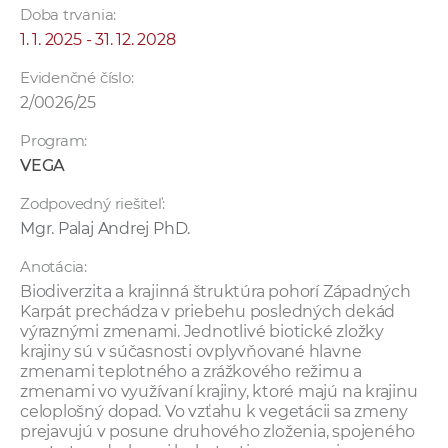
Doba trvania:
1. 1. 2025 - 31. 12. 2028
Evidenčné číslo:
2/0026/25
Program:
VEGA
Zodpovedný riešiteľ:
Mgr. Palaj Andrej PhD.
Anotácia:
Biodiverzita a krajinná štruktúra pohorí Západných
Karpát prechádza v priebehu posledných dekád
výraznými zmenami. Jednotlivé biotické zložky
krajiny sú v súčasnosti ovplyvňované hlavne
zmenami teplotného a zrážkového režimu a
zmenami vo využívaní krajiny, ktoré majú na krajinu
celoplošný dopad. Vo vzťahu k vegetácii sa zmeny
prejavujú v posune druhového zloženia, spojeného