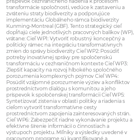
príspevok cezhraničného riadenia k procesom
transformácie spoločnosti, vedúce k zastaveniu a
zvráteniu straty biodiverzity a podporujúce
implementáciu Globálneho rámca biodiverzity
Kunming-Montreal (GBF). Tento strategický cieľ
dopĺňajú ciele jednotlivých pracovných balíkov (WP),
vrátane: Cieľ WP1: Vytvoriť robustný koncepčný a
politický rámec na integráciu transformatívnych
zmien do správy biodiverzity Cieľ WP2: Posúdiť
potreby inovatívnej správy pre spoločenskú
transformáciu v cezhraničnom kontexte Cieľ WP3:
Zlepšiť kapacity na rozvoj hlbokého spoločného
porozumenia komplexných pojmov Cieľ WP4:
Posúdiť vzájomné porozumenie výziev a konfliktov
prostredníctvom dialógu s komunitou a jeho
príspevok k spoločenskej transformácii Cieľ WP5:
Syntetizovať zistenia v oblasti politiky a riadenia s
cieľom vytvoriť transformatívne cesty
prostredníctvom zapojenia zainteresovaných strán.
Cieľ WP6: Zabezpečiť riadne vykonávanie projektu a
efektívne šírenie informácií o činnostiach a
výstupoch projektu. Míľniky a výsledky uvedené v
pracovnom programe sú kvantifikované a