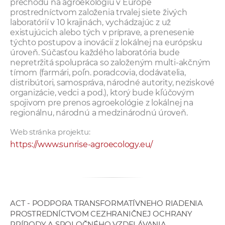
prechodu na agroekológiu v Európe
prostredníctvom založenia trvalej siete živých
laboratórií v 10 krajinách, vychádzajúc z už
existujúcich alebo tých v príprave, a prenesenie
týchto postupov a inovácií z lokálnej na európsku
úroveň. Súčasťou každého laboratória bude
nepretržitá spolupráca so založeným multi-akčným
tímom (farmári, poľn. poradcovia, dodávatelia,
distribútori, samospráva, národné autority, neziskové
organizácie, vedci a pod.), ktorý bude kľúčovým
spojivom pre prenos agroekológie z lokálnej na
regionálnu, národnú a medzinárodnú úroveň.
Web stránka projektu:
https://www.sunrise-agroecology.eu/
ACT - PODPORA TRANSFORMATÍVNEHO RIADENIA
PROSTREDNÍCTVOM CEZHRANIČNEJ OCHRANY
PRÍRODY A SPOLOČNÉHO VZDELÁVANIA