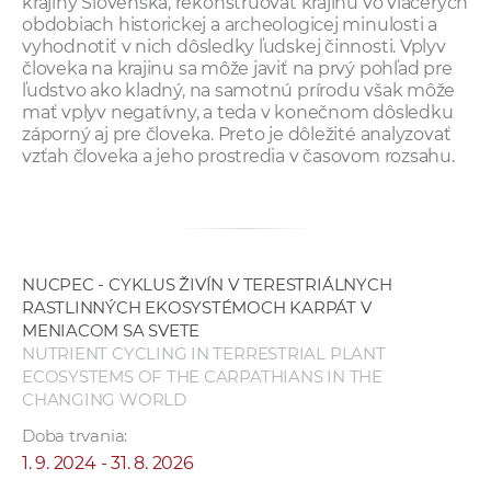
krajiny Slovenska, rekonštruovať krajinu vo viacerých
obdobiach historickej a archeologicej minulosti a
vyhodnotiť v nich dôsledky ľudskej činnosti. Vplyv
človeka na krajinu sa môže javiť na prvý pohľad pre
ľudstvo ako kladný, na samotnú prírodu však môže
mať vplyv negatívny, a teda v konečnom dôsledku
záporný aj pre človeka. Preto je dôležité analyzovať
vzťah človeka a jeho prostredia v časovom rozsahu.
NUCPEC - CYKLUS ŽIVÍN V TERESTRIÁLNYCH
RASTLINNÝCH EKOSYSTÉMOCH KARPÁT V
MENIACOM SA SVETE
NUTRIENT CYCLING IN TERRESTRIAL PLANT
ECOSYSTEMS OF THE CARPATHIANS IN THE
CHANGING WORLD
Doba trvania:
1. 9. 2024 - 31. 8. 2026