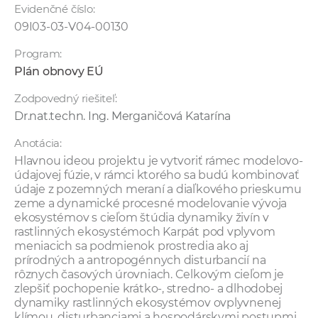
Evidenčné číslo:
09I03-03-V04-00130
Program:
Plán obnovy EÚ
Zodpovedný riešiteľ:
Dr.nat.techn. Ing. Merganičová Katarína
Anotácia:
Hlavnou ideou projektu je vytvoriť rámec modelovo-
údajovej fúzie, v rámci ktorého sa budú kombinovať
údaje z pozemných meraní a diaľkového prieskumu
zeme a dynamické procesné modelovanie vývoja
ekosystémov s cieľom štúdia dynamiky živín v
rastlinných ekosystémoch Karpát pod vplyvom
meniacich sa podmienok prostredia ako aj
prírodných a antropogénnych disturbancií na
rôznych časových úrovniach. Celkovým cieľom je
zlepšiť pochopenie krátko-, stredno- a dlhodobej
dynamiky rastlinných ekosystémov ovplyvnenej
klímou, disturbanciami a hospodárskymi postupmi