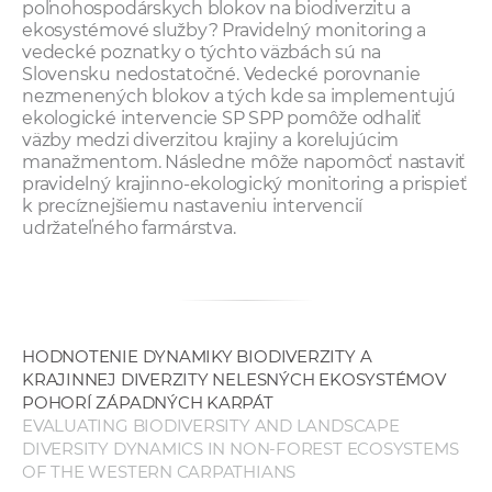
poľnohospodárskych blokov na biodiverzitu a
ekosystémové služby? Pravidelný monitoring a
vedecké poznatky o týchto väzbách sú na
Slovensku nedostatočné. Vedecké porovnanie
nezmenených blokov a tých kde sa implementujú
ekologické intervencie SP SPP pomôže odhaliť
väzby medzi diverzitou krajiny a korelujúcim
manažmentom. Následne môže napomôcť nastaviť
pravidelný krajinno-ekologický monitoring a prispieť
k precíznejšiemu nastaveniu intervencií
udržateľného farmárstva.
HODNOTENIE DYNAMIKY BIODIVERZITY A
KRAJINNEJ DIVERZITY NELESNÝCH EKOSYSTÉMOV
POHORÍ ZÁPADNÝCH KARPÁT
EVALUATING BIODIVERSITY AND LANDSCAPE
DIVERSITY DYNAMICS IN NON-FOREST ECOSYSTEMS
OF THE WESTERN CARPATHIANS