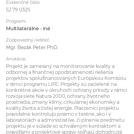
Evidenčné číslo:
a
52 79 0325
c
o
Program:
v
Multilaterálne - iné
n
Zodpovedný riešiteľ:
í
Mgr. Bezák Peter PhD.
k
o
Anotácia:
c
Projekt je zameraný na monitorovanie kvality a
h
odbornej a finančnej opodstatnenosti riešenia
projektov spolufinancovaných Európskou Komisiou
S
v rámci programu LIFE. Projekty sú zacielené na
A
konkrétne akcie v okruhoch ochrany prírody v rámci
V
rozvoja siete Natura 2000, ochrany životného
prostredia, zmeny klímy, cirkulárnej ekonomiky a
kvality života a čistej energie. Pracovníci projektu
pravidelne kontrolujú priamo v teréne, ako i v
laboratóriách a administratíve, či plnenie predmetu
projektu je v súlade so schváleným kontraktom a
pravidlami a projektové správy spĺňajú dohodnuté