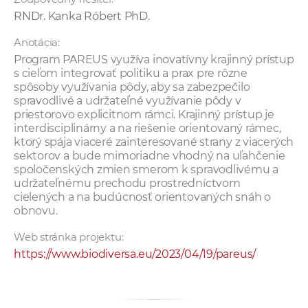
RNDr. Kanka Róbert PhD.
Anotácia:
Program PAREUS využíva inovatívny krajinný prístup
s cieľom integrovať politiku a prax pre rôzne
spôsoby využívania pôdy, aby sa zabezpečilo
spravodlivé a udržateľné využívanie pôdy v
priestorovo explicitnom rámci. Krajinný prístup je
interdisciplinárny a na riešenie orientovaný rámec,
ktorý spája viaceré zainteresované strany z viacerých
sektorov a bude mimoriadne vhodný na uľahčenie
spoločenských zmien smerom k spravodlivému a
udržateľnému prechodu prostredníctvom
cielených a na budúcnosť orientovaných snáh o
obnovu.
Web stránka projektu:
https://www.biodiversa.eu/2023/04/19/pareus/