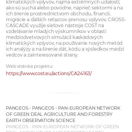
klimatických vplyvov, najmä extrémnych udalostí,
ako sú suchá alebo povodne, naprieč sektormi a na
ich šírenie prostredníctvom obchodu, financií,
migrácie a ďalších reťazcov prenosu vplyvov. CROSS-
CASCADE využije sieťové nástroje COST na
vzdelávanie mladých výskumníkov v oblasti
medziodvetvových simulácií kaskádových
klimatických vplyvov, na používanie nových metód
ich analýzy a na šírenie dát, kódu a výsledkov medzi
vedcov a zainteresované strany.
Web stránka projektu:
https://www.cost.eu/actions/CA24163/
PANGEOS - PANGEOS - PAN-EUROPEAN NETWORK
OF GREEN DEAL AGRICULTURE AND FORESTRY
EARTH OBSERVATION SCIENCE
PANGEOS - PAN-EUROPEAN NETWORK OF GREEN