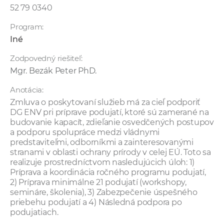
52 79 0340
Program:
Iné
Zodpovedný riešiteľ:
Mgr. Bezák Peter PhD.
Anotácia:
Zmluva o poskytovaní služieb má za cieľ podporiť
DG ENV pri príprave podujatí, ktoré sú zamerané na
budovanie kapacít, zdieľanie osvedčených postupov
a podporu spolupráce medzi vládnymi
predstaviteľmi, odborníkmi a zainteresovanými
stranami v oblasti ochrany prírody v celej EÚ. Toto sa
realizuje prostredníctvom nasledujúcich úloh: 1)
Príprava a koordinácia ročného programu podujatí,
2) Príprava minimálne 21 podujatí (workshopy,
semináre, školenia), 3) Zabezpečenie úspešného
priebehu podujatí a 4) Následná podpora po
podujatiach.