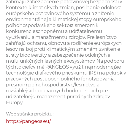
zahŕňajú zabezpečenie potravinovej bezpečnosti v
kontexte klimatických zmien, posilnenie odolnosti
európskeho potravinového systému a zníženie
environmentálnej a klimatickej stopy európskeho
poľnohospodárskeho sektora smerom k
konkurencieschopnému a udržateľnému
využívaniu a manažmentu zdrojov. Pre lesníctvo
zahŕňajú ochranu, obnovu a rozšírenie európskych
lesov na boj proti klimatickým zmenám, zvrátenie
straty biodiverzity a zabezpečenie odolných a
multifunkčných lesných ekosystémov. Na podporu
týchto cieľov má PANGEOS využiť najmodernejšie
technológie diaľkového prieskumu (RS) na pokrok v
pracovných postupoch poľného fenotypovania,
presnom poľnohospodárstve/lesníctve a
rozsiahlejších operačných hodnoteniach pre
udržateľnejší manažment prírodných zdrojov
Európy.
Web stránka projektu:
https://pangeos.eu/