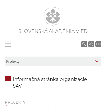
SLOVENSKÁ AKADÉMIA VIED
V
EN
y
h
ľ
a
d
Informačná stránka organizácie
á
SAV
v
a
n
PROJEKTY
i