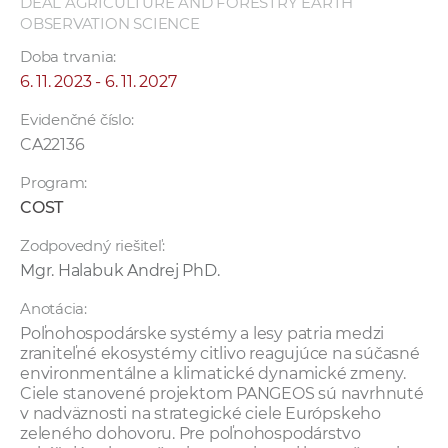
DEAL AGRICULTURE AND FORESTRY EARTH
OBSERVATION SCIENCE
Doba trvania:
6. 11. 2023 - 6. 11. 2027
Evidenčné číslo:
CA22136
Program:
COST
Zodpovedný riešiteľ:
Mgr. Halabuk Andrej PhD.
Anotácia:
Poľnohospodárske systémy a lesy patria medzi
zraniteľné ekosystémy citlivo reagujúce na súčasné
environmentálne a klimatické dynamické zmeny.
Ciele stanovené projektom PANGEOS sú navrhnuté
v nadväznosti na strategické ciele Európskeho
zeleného dohovoru. Pre poľnohospodárstvo