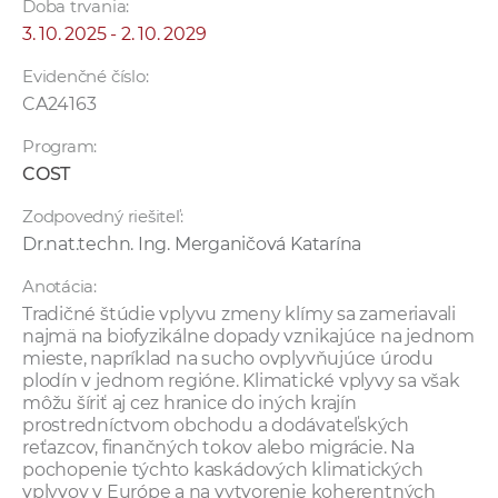
Doba trvania:
3. 10. 2025 - 2. 10. 2029
Evidenčné číslo:
CA24163
Program:
COST
Zodpovedný riešiteľ:
Dr.nat.techn. Ing. Merganičová Katarína
Anotácia:
Tradičné štúdie vplyvu zmeny klímy sa zameriavali
najmä na biofyzikálne dopady vznikajúce na jednom
mieste, napríklad na sucho ovplyvňujúce úrodu
plodín v jednom regióne. Klimatické vplyvy sa však
môžu šíriť aj cez hranice do iných krajín
prostredníctvom obchodu a dodávateľských
reťazcov, finančných tokov alebo migrácie. Na
pochopenie týchto kaskádových klimatických
vplyvov v Európe a na vytvorenie koherentných