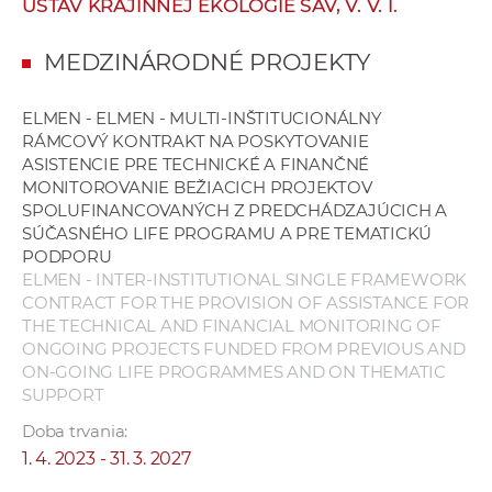
ÚSTAV KRAJINNEJ EKOLÓGIE SAV, V. V. I.
e
v
MEDZINÁRODNÉ PROJEKTY
p
r
ELMEN - ELMEN - MULTI-INŠTITUCIONÁLNY
a
RÁMCOVÝ KONTRAKT NA POSKYTOVANIE
c
ASISTENCIE PRE TECHNICKÉ A FINANČNÉ
o
MONITOROVANIE BEŽIACICH PROJEKTOV
v
SPOLUFINANCOVANÝCH Z PREDCHÁDZAJÚCICH A
SÚČASNÉHO LIFE PROGRAMU A PRE TEMATICKÚ
n
PODPORU
í
ELMEN - INTER-INSTITUTIONAL SINGLE FRAMEWORK
č
CONTRACT FOR THE PROVISION OF ASSISTANCE FOR
k
THE TECHNICAL AND FINANCIAL MONITORING OF
a
ONGOING PROJECTS FUNDED FROM PREVIOUS AND
c
ON-GOING LIFE PROGRAMMES AND ON THEMATIC
SUPPORT
h
a
Doba trvania:
p
1. 4. 2023 - 31. 3. 2027
r