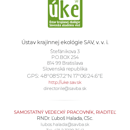
e
v
p
r
a
c
Ústav krajinnej ekológie SAV, v. v. i.
o
Štefánikova 3
v
P.O.BOX 254
n
814 99 Bratislava
Slovenská republika
í
GPS:
48°08'57.2"N 17°06'24.6"E
č
http://uke.sav.sk
k
directorile@savba.sk
a
c
h
SAMOSTATNÝ VEDECKÝ PRACOVNÍK, RIADITEĽ
a
RNDr. Ľuboš Halada, CSc.
p
lubos.halada@savba.sk
r