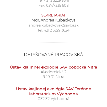
Tel: 421 2 3229 3641
a
Fax: 037/7335 608
c
SEKRETARIÁT
o
Mgr. Andrea Kubáčková
v
andrea.kubackova@savba.sk
n
Tel: 421 2 3229 3624
í
k
o
c
DETAŠOVANÉ PRACOVISKÁ
h
S
Ústav krajinnej ekológie SAV pobočka Nitra
A
Akademická 2
V
949 01 Nitra
Ústav krajinnej ekológie SAV Terénne
laboratórium Východná
032 32 Východná