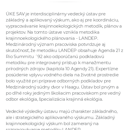
ÚKE SAV je interdisciplinárny vedecký ústav pre
základný a aplikovaný výskum, ako aj pre koordináciu,
vypracovávanie krajinnoekologických metodík, plánov a
projektov. Na tomto ústave vznikla metodika
krajinnoekologického plánovania - LANDEP.
Medzinárodný význam pracoviska potvrdzuje aj
skutočnosť, že metodiku LANDEP obsahuje Agenda 21 z
Rio Summitu ´92 ako odporúčanú podkladovú
metodiku pre integrovaný prístup k manažmentu
prírodných zdrojov (kapitola 10 Agendy 21). Expertízne
posúdenie vplyvu vodného diela na životné prostredie
bolo využité pri príprave odborných podkladov pre
Medzinárodný súdny dvor v Haagu. Ústav bol prvým a
po dlhé roky jediným školiacim pracoviskom pre vedný
odbor ekológia, špecializácia krajinná ekológia.
Vedecké výsledky ústavu majú charakter základného,
ale i strategického aplikovaného výskumu. Základný
krajinnoekologický výskum bol zameraný na
rozpracovávanie metodiky LANDEP,