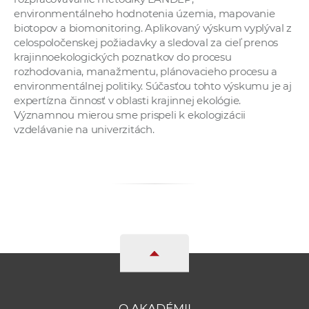
environmentálneho hodnotenia územia, mapovanie
biotopov a biomonitoring. Aplikovaný výskum vyplýval z
celospoločenskej požiadavky a sledoval za cieľ prenos
krajinnoekologických poznatkov do procesu
rozhodovania, manažmentu, plánovacieho procesu a
environmentálnej politiky. Súčasťou tohto výskumu je aj
expertízna činnosť v oblasti krajinnej ekológie.
Významnou mierou sme prispeli k ekologizácii
vzdelávanie na univerzitách.
O AKADÉMII