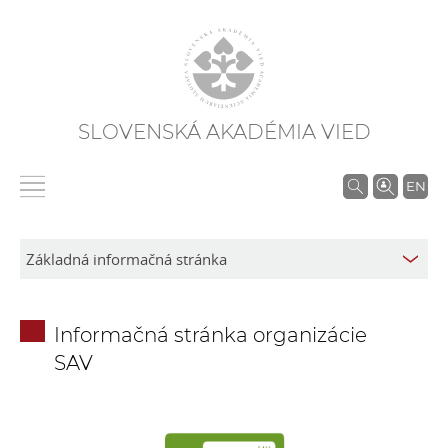
SLOVENSKÁ AKADÉMIA VIED
V
EN
y
h
ľ
a
d
Informačná stránka organizácie
á
SAV
v
a
n
i