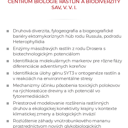
CENTRUM BIOLÓGIE RASTLÍN A BIODIVERZITY
e
SAV, V. V. I.
v
p
r
Druhová diverzita, fylogeografia a biogeografické
a
bariéry ektomykoríznych húb rodu Russula, podrodu
c
Heterophyllidia
o
Enzýmy mäsožravých rastlín z rodu Drosera s
v
biotechnologickým potenciálom
Identifikácia molekulárnych markerov pre rôzne fázy
n
diferenciácie adventívnych koreňov
í
Identifikácia úlohy génu SYT3 v ontogenéze rastlín a
č
v reakciách na environmentálne stresy
k
Mechanizmy účinku pôsobenia toxických polokovov
a
na rýchlorastúce dreviny a ich potenciál vo
fytoremediáciách
c
Priestorové modelovanie rozšírenia rastlinných
h
druhov a ekologickej konektivity krajiny v kontexte
a
klimatickej zmeny a biologických invázií
p
Rozlúštenie záhady vnútrobunkového mananu
r
prostredníctvom nových glykobiologických