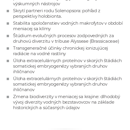
výskumných nástrojov
a
Skrytí partneri rodu Solenopsora: pohľad z
c
perspektívy holobionta.
o
Stabilita spoločenstiev vodných makrofytov v období
v
meniacej sa klímy
n
Štúdium evolučných procesov zodpovedných za
í
druhovú diverzitu v tribuse Alysseae (Brassicaceae)
k
Transgeneračné účinky chronickej ionizujúcej
radiácie na vodné rastliny
o
Úloha extracelulárnych proteínov v skorých štádiách
c
somatickej embryogenézy vybraných druhov
h
ihličnanov
S
Úloha extracelulárnych proteínov v skorých štádiách
somatickej embryogenézy vybraných druhov
A
ihličnanov
V
Zmena biodiverzity v meniacej sa krajine: dlhodobý
vývoj diverzity vodných bezstavovcov na základe
historických a súčasných údajov