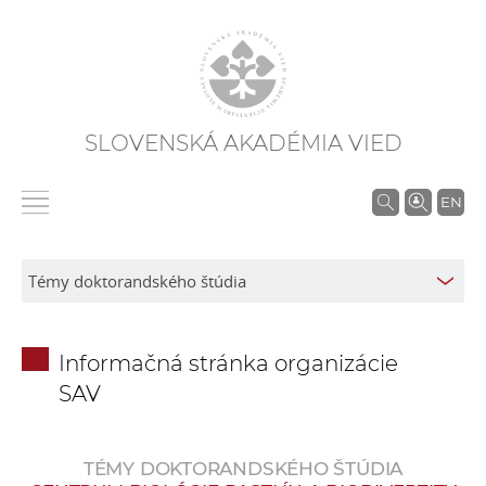
SLOVENSKÁ AKADÉMIA VIED
V
EN
y
h
ľ
a
d
Informačná stránka organizácie
á
SAV
v
a
n
TÉMY DOKTORANDSKÉHO ŠTÚDIA
i