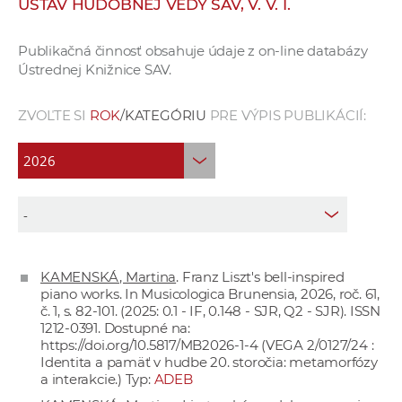
ÚSTAV HUDOBNEJ VEDY SAV, V. V. I.
e
v
Publikačná činnosť obsahuje údaje z on-line databázy
p
Ústrednej Knižnice SAV.
r
a
ZVOĽTE SI
ROK
/KATEGÓRIU
PRE VÝPIS PUBLIKÁCIÍ:
c
o
v
n
í
č
k
KAMENSKÁ, Martina
. Franz Liszt's bell-inspired
a
piano works. In Musicologica Brunensia, 2026, roč. 61,
c
č. 1, s. 82-101. (2025: 0.1 - IF, 0.148 - SJR, Q2 - SJR). ISSN
h
1212-0391. Dostupné na:
https://doi.org/10.5817/MB2026-1-4
(VEGA 2/0127/24 :
a
Identita a pamäť v hudbe 20. storočia: metamorfózy
p
a interakcie.) Typ:
ADEB
r