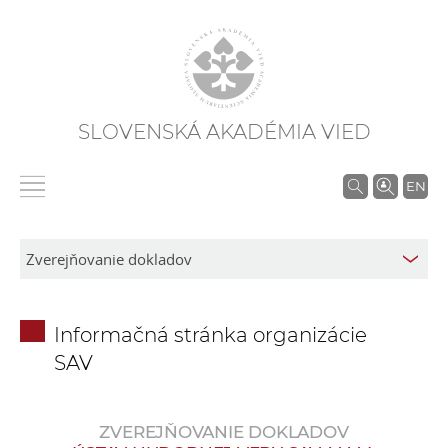
SLOVENSKÁ AKADÉMIA VIED
V
EN
y
h
ľ
a
d
Informačná stránka organizácie
á
SAV
v
a
n
ZVEREJŇOVANIE DOKLADOV
i