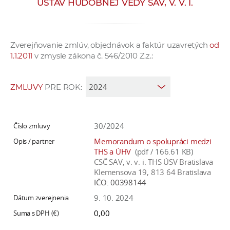
ÚSTAV HUDOBNEJ VEDY SAV, V. V. I.
e
v
p
Zverejňovanie zmlúv, objednávok a faktúr uzavretých
od
r
1.1.2011
v zmysle zákona č. 546/2010 Z.z.:
a
c
o
ZMLUVY
PRE ROK:
v
n
í
30/2024
č
Memorandum o spolupráci medzi
k
THS a ÚHV
(pdf / 166.61 KB)
a
CSČ SAV, v. v. i. THS ÚSV Bratislava
Klemensova 19, 813 64 Bratislava
c
IČO:
00398144
h
9. 10. 2024
a
p
0,00
r