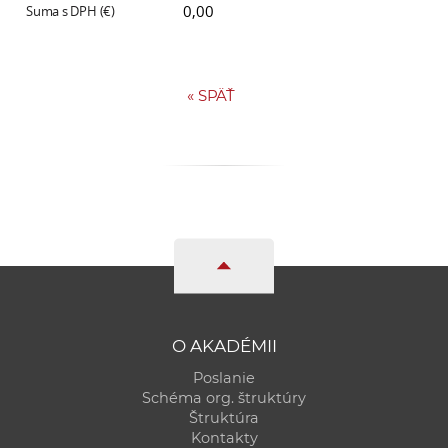
0,00
«
SPÄŤ
O AKADÉMII
Poslanie
Schéma org. štruktúry
Štruktúra
Kontakty