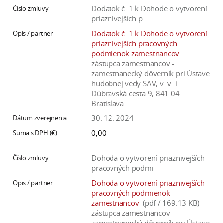
a
Dodatok č. 1 k Dohode o vytvorení
priaznivejších p
c
o
Dodatok č. 1 k Dohode o vytvorení
priaznivejších pracovných
v
podmienok zamestnancov
n
zástupca zamestnancov -
í
zamestnanecký dôverník pri Ústave
k
hudobnej vedy SAV, v. v. i.
Dúbravská cesta 9, 841 04
o
Bratislava
c
30. 12. 2024
h
S
0,00
A
V
Dohoda o vytvorení priaznivejších
pracovných podmi
Dohoda o vytvorení priaznivejších
pracovných podmienok
zamestnancov
(pdf / 169.13 KB)
zástupca zamestnancov -
zamestnanecký dôverník pri Ústave