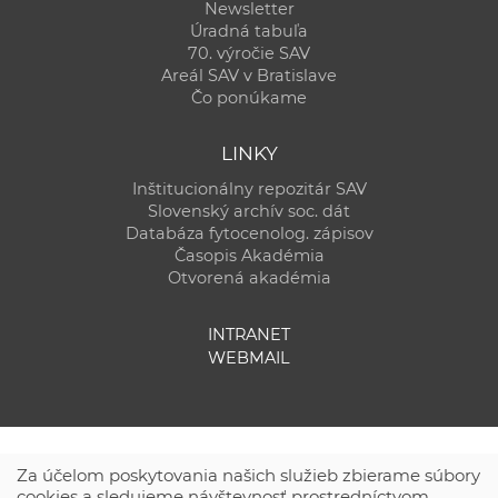
Newsletter
Úradná tabuľa
70. výročie SAV
Areál SAV v Bratislave
Čo ponúkame
LINKY
Inštitucionálny repozitár SAV
Slovenský archív soc. dát
Databáza fytocenolog. zápisov
Časopis Akadémia
Otvorená akadémia
INTRANET
WEBMAIL
Za účelom poskytovania našich služieb zbierame súbory
cookies a sledujeme návštevnosť prostredníctvom