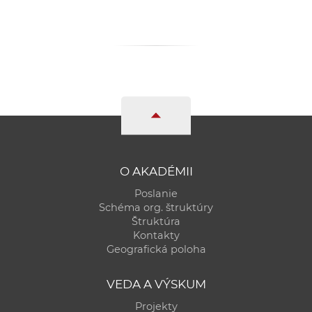
a
c
o
v
n
í
k
o
c
h
O AKADÉMII
S
Poslanie
A
Schéma org. štruktúry
V
Štruktúra
Kontakty
Geografická poloha
VEDA A VÝSKUM
Projekty