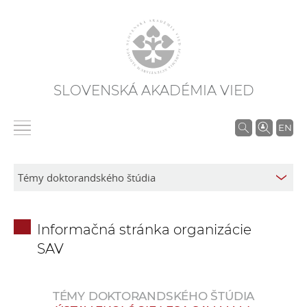
SLOVENSKÁ AKADÉMIA VIED
V
EN
y
h
ľ
a
d
Informačná stránka organizácie
á
SAV
v
a
n
TÉMY DOKTORANDSKÉHO ŠTÚDIA
i