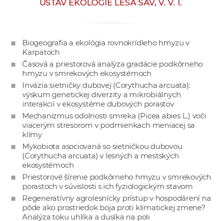
ÚSTAV EKOLÓGIE LESA SAV, V. V. I.
e
v
p
Biogeografia a ekológia rovnokrídleho hmyzu v
r
Karpatoch
a
Časová a priestorová analýza gradácie podkôrneho
c
hmyzu v smrekových ekosystémoch
o
Invázia sietničky dubovej (Corythucha arcuata):
v
výskum genetickej diverzity a mikrobiálnych
interakcií v ekosystéme dubových porastov
n
Mechanizmus odolnosti smreka (Picea abies L.) voči
í
viacerým stresorom v podmienkach meniacej sa
č
klímy
k
Mykobiota asociovaná so sietničkou dubovou
a
(Corythucha arcuata) v lesných a mestských
ekosystémoch
c
Priestorové šírenie podkôrneho hmyzu v smrekových
h
porastoch v súvislosti s ich fyziologickým stavom
a
Regeneratívny agrolesnícky prístup v hospodárení na
p
pôde ako prostriedok boja proti klimatickej zmene?
r
Analýza toku uhlíka a dusíka na poli