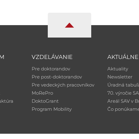
UM
VZDELÁVANIE
AKTUÁLNE
Pre doktorandov
Aktuality
Pre post-doktorandov
Newsletter
Pre vedeckých pracovníkov
Úradná tabuľ
ť
MoRePro
70. výročie S
uktúra
DoktoGrant
Areál SAV v Br
Program Mobility
Čo ponúkam