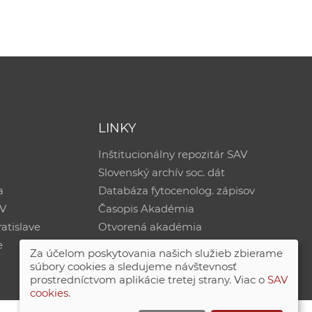
LINKY
Inštitucionálny repozitár SAV
Slovenský archív soc. dát
a
Databáza fytocenolog. zápisov
AV
Časopis Akadémia
atislave
Otvorená akadémia
e
Za účelom poskytovania našich služieb zbierame
súbory cookies a sledujeme návštevnosť
prostredníctvom aplikácie tretej strany. Viac o
SAV
cookies
.