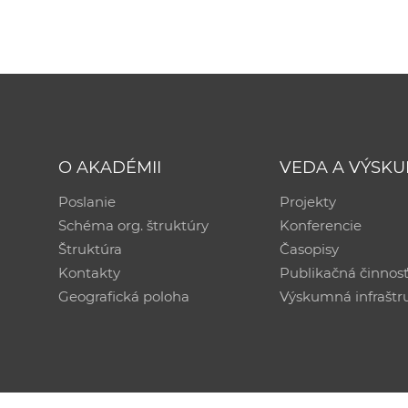
O AKADÉMII
VEDA A VÝSK
Poslanie
Projekty
Schéma org. štruktúry
Konferencie
Štruktúra
Časopisy
Kontakty
Publikačná činnos
Geografická poloha
Výskumná infraštr