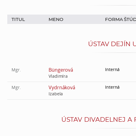
TITUL
MENO
FORMA ŠTÚD
ÚSTAV DEJÍN 
Büngerová
Interná
Mgr.
Vladimíra
Vydrnáková
Interná
Mgr.
Izabela
ÚSTAV DIVADELNEJ A 